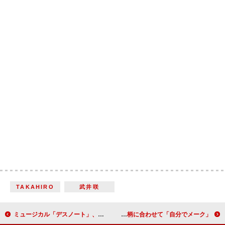
TAKAHIRO
武井咲
ミュージカル「デスノート」、キャスト復帰で意気込み 小池徹平は“宿敵”からのラブコールに「いつも困っちゃう」
菜々緒「メークへのこだわりは誰よりも強い」 役柄に合わせて「自分でメーク」