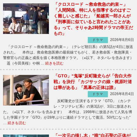
「クロスロード ～救命救急の約束～」
「人間関係、特に人を指導するのはすご
く難しいと感じた」「船越英一郎さんが
『刑事面に似ていると言われたことがあ
る』って、そりゃあ2時間ドラマの帝王だ
もの」
2026年8月6日
ドラマ
「クロスロード ～救命救急の約束～」（テレビ朝日系）の第5話が4日に放送
された。 本作は、救命救急医療の最前線でもがく、若き救命医・救急隊員・
警察官らの正義と成長を描く本格医療ドラマ。（※以下、ネタバレを含みます）
遥（今田美桜）や桐 …
続きを読む
「GTO」“鬼塚”反町隆史らが「告白大作
戦」を決行 「カジサックの娘・梶原叶渚
は華がある」「黒幕の正体は誰」
2026年8月4日
ドラマ
反町隆史が主演するドラマ「GTO」（カンテ
レ・フジテレビ系）の第3話が、3日に放送され
た。（※以下、ネタバレを含みます） 本作は、1998年に放送されて人気を博
した学園ドラマ「GTO」が28年ぶりに連続ドラマとして復活。50代になった“
…
続きを読む
「一次元の挿し木」“唯”白石聖の正体が