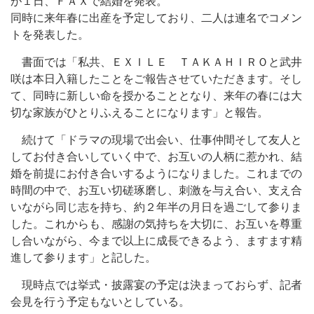
が１日、ＦＡＸで結婚を発表。
同時に来年春に出産を予定しており、二人は連名でコメン
トを発表した。
書面では「私共、ＥＸＩＬＥ ＴＡＫＡＨＩＲＯと武井
咲は本日入籍したことをご報告させていただきます。そし
て、同時に新しい命を授かることとなり、来年の春には大
切な家族がひとりふえることになります」と報告。
続けて「ドラマの現場で出会い、仕事仲間そして友人と
してお付き合いしていく中で、お互いの人柄に惹かれ、結
婚を前提にお付き合いするようになりました。これまでの
時間の中で、お互い切磋琢磨し、刺激を与え合い、支え合
いながら同じ志を持ち、約２年半の月日を過ごして参りま
した。これからも、感謝の気持ちを大切に、お互いを尊重
し合いながら、今まで以上に成長できるよう、ますます精
進して参ります」と記した。
現時点では挙式・披露宴の予定は決まっておらず、記者
会見を行う予定もないとしている。