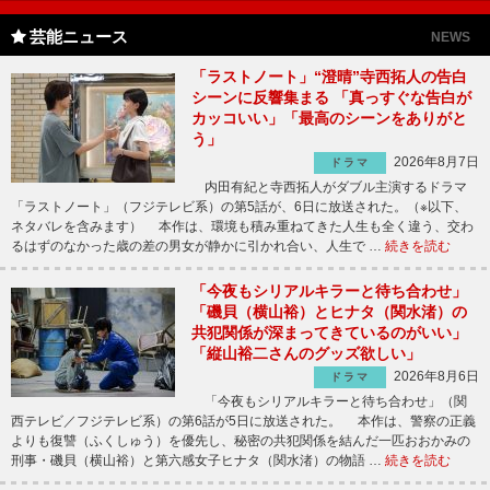
芸能ニュース
NEWS
「ラストノート」“澄晴”寺西拓人の告白
シーンに反響集まる 「真っすぐな告白が
カッコいい」「最高のシーンをありがと
う」
2026年8月7日
ドラマ
内田有紀と寺西拓人がダブル主演するドラマ
「ラストノート」（フジテレビ系）の第5話が、6日に放送された。（※以下、
ネタバレを含みます） 本作は、環境も積み重ねてきた人生も全く違う、交わ
るはずのなかった歳の差の男女が静かに引かれ合い、人生で …
続きを読む
「今夜もシリアルキラーと待ち合わせ」
「磯貝（横山裕）とヒナタ（関水渚）の
共犯関係が深まってきているのがいい」
「縦山裕二さんのグッズ欲しい」
2026年8月6日
ドラマ
「今夜もシリアルキラーと待ち合わせ」（関
西テレビ／フジテレビ系）の第6話が5日に放送された。 本作は、警察の正義
よりも復讐（ふくしゅう）を優先し、秘密の共犯関係を結んだ一匹おおかみの
刑事・磯貝（横山裕）と第六感女子ヒナタ（関水渚）の物語 …
続きを読む