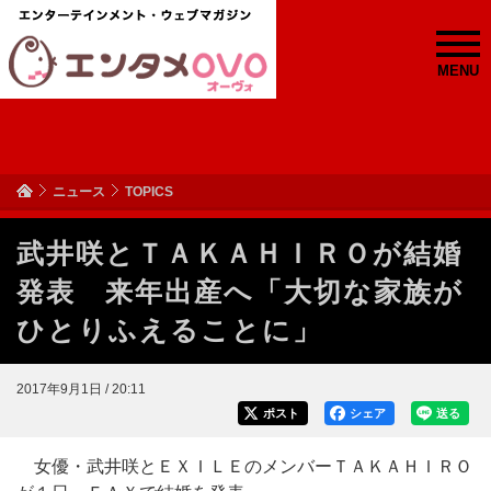
MENU
ニュース
TOPICS
武井咲とＴＡＫＡＨＩＲＯが結婚
発表 来年出産へ「大切な家族が
ひとりふえることに」
2017年9月1日 / 20:11
ポスト
シェア
送る
女優・武井咲とＥＸＩＬＥのメンバーＴＡＫＡＨＩＲＯ