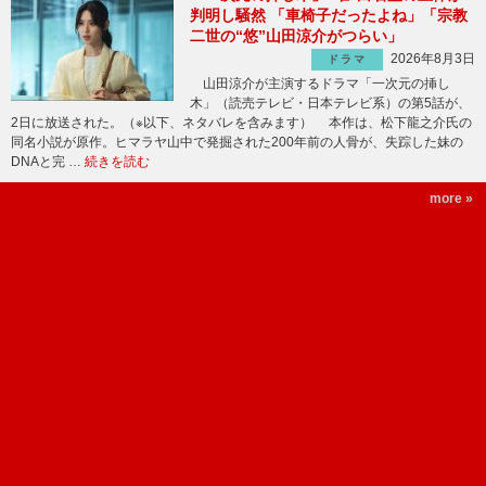
判明し騒然 「車椅子だったよね」「宗教
二世の“悠”山田涼介がつらい」
2026年8月3日
ドラマ
山田涼介が主演するドラマ「一次元の挿し
木」（読売テレビ・日本テレビ系）の第5話が、
2日に放送された。（※以下、ネタバレを含みます） 本作は、松下龍之介氏の
同名小説が原作。ヒマラヤ山中で発掘された200年前の人骨が、失踪した妹の
DNAと完 …
続きを読む
more »