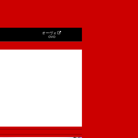
オーヴォ
OVO