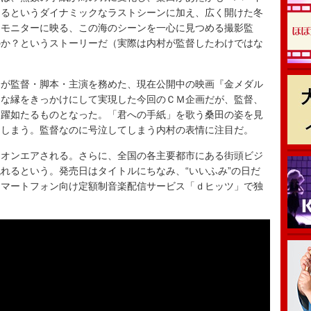
えるというダイナミックなラストシーンに加え、広く開けた冬
。モニターに映る、この海のシーンを一心に見つめる撮影監
のか？というストーリーだ（実際は内村が監督したわけではな
が監督・脚本・主演を務めた、現在公開中の映画『金メダル
んな縁をきっかけにして実現した今回のＣＭ企画だが、監督、
目躍如たるものとなった。「君への手紙」を歌う桑田の姿を見
てしまう。監督なのに号泣してしまう内村の表情に注目だ。
オンエアされる。さらに、全国の各主要都市にある街頭ビジ
れるという。発売日はタイトルにちなみ、“いいふみ”の日だ
スマートフォン向け定額制音楽配信サービス「ｄヒッツ」で独