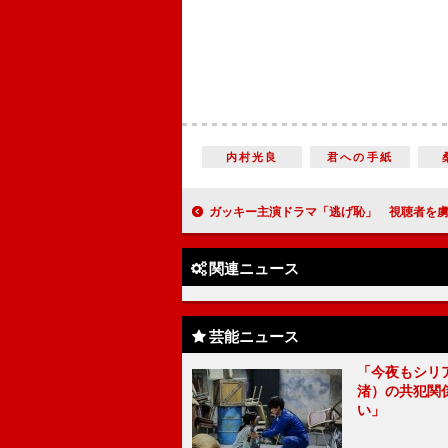
内村光良
君への手紙
ガッキー主演ドラマ「逃げ恥」 視聴者を虜にする”ムズキ
関連ニュース
芸能ニュース
「今夜もシリ
渚）の共犯関
い」