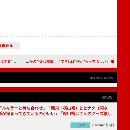
桑田佳祐
ュン”とは？
Ｍａｙ Ｊ．、大みそかの予定は空白 「できれば“何か”入ってほしい」
RELATED NEWS
NEWS
アルキラーと待ち合わせ」「磯貝（横山裕）とヒナタ（関水
係が深まってきているのがいい」「縦山裕二さんのグッズ欲し
2026年8月6日
ドラマ