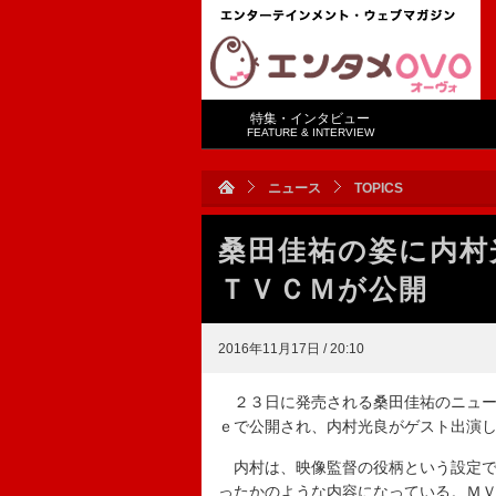
特集・インタビュー
FEATURE & INTERVIEW
ニュース
TOPICS
桑田佳祐の姿に内村
ＴＶＣＭが公開
2016年11月17日 / 20:10
２３日に発売される桑田佳祐のニュー
ｅで公開され、内村光良がゲスト出演
内村は、映像監督の役柄という設定で
ったかのような内容になっている。Ｍ