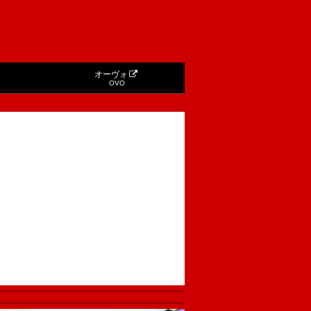
オーヴォ
OVO