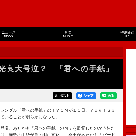
ニュース
音楽
特別企画
NEWS
MUSIC
PR
光良大号泣？ 「君への手紙」
ポスト
シェア
送る
シングル「君への手紙」のＴＶＣＭが１６日、ＹｏｕＴｕｂ
していることが明らかになった。
登場。あたかも「君への手紙」のＭＶを監督したのが内村だ
Ｖは、無数の手紙が鳥の羽に変化し、桑田があたかも「バード