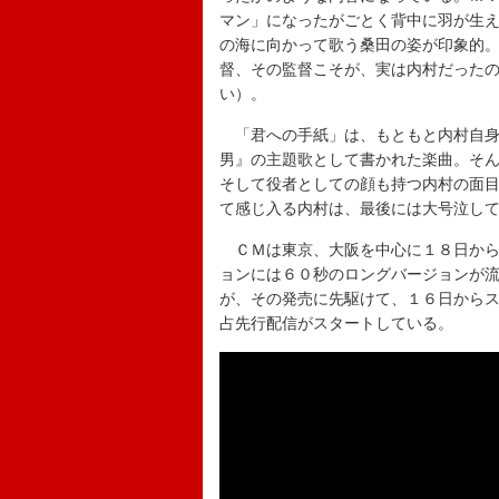
マン」になったがごとく背中に羽が生
の海に向かって歌う桑田の姿が印象的
督、その監督こそが、実は内村だった
い）。
「君への手紙」は、もともと内村自身
男』の主題歌として書かれた楽曲。そ
そして役者としての顔も持つ内村の面
て感じ入る内村は、最後には大号泣し
ＣＭは東京、大阪を中心に１８日から
ョンには６０秒のロングバージョンが流
が、その発売に先駆けて、１６日から
占先行配信がスタートしている。