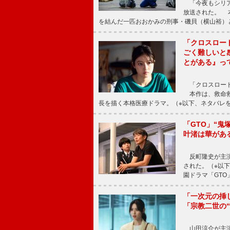
「今夜もシリア
放送された。 
を結んだ一匹おおかみの刑事・磯貝（横山裕）
「クロスロー
ごく難しいと
とがある』っ
「クロスロード
本作は、救命救
長を描く本格医療ドラマ。（※以下、ネタバレ
「GTO」“
叶渚は華があ
反町隆史が主演
された。（※以
園ドラマ「GTO
「一次元の挿
「宗教二世の
山田涼介が主演