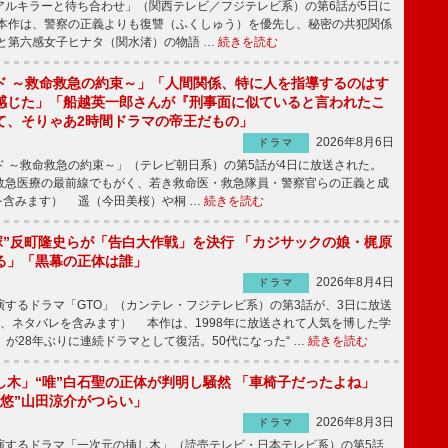
ルキラーと待ち合わせ」（関西テレビ／フジテレビ系）の第6話が5日に
本作は、警察の正義よりも復讐（ふくしゅう）を優先し、秘密の共犯関係
と第六感女子ヒナタ（関水渚）の物語 …
続きを読む
ド ～救命救急の約束～」「人間関係、特に人を指導するのはす
感じた」「船越英一郎さんが『刑事面に似ていると言われたこ
て、そりゃあ2時間ドラマの帝王だもの」
2026年8月6日
ドラマ
 ～救命救急の約束～」（テレビ朝日系）の第5話が4日に放送された。
急医療の最前線でもがく、若き救命医・救急隊員・警察官らの正義と成
を含みます） 遥（今田美桜）や桐 …
続きを読む
鬼塚”反町隆史らが「告白大作戦」を決行 「カジサックの娘・梶原
る」「黒幕の正体は誰」
2026年8月4日
ドラマ
するドラマ「GTO」（カンテレ・フジテレビ系）の第3話が、3日に放送
下、ネタバレを含みます） 本作は、1998年に放送されて人気を博した学
」が28年ぶりに連続ドラマとして復活。50代になった“ …
続きを読む
し木」“唯”白石聖の正体が判明し騒然 「車椅子だったよね」
“悠”山田涼介がつらい」
2026年8月3日
ドラマ
するドラマ「一次元の挿し木」（読売テレビ・日本テレビ系）の第5話