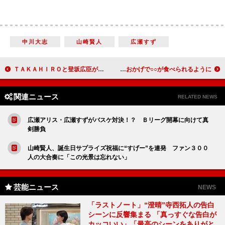
中川大志
山崎賢人
広瀬すず
ＴＡＫＡＨＩＲＯと登坂広臣が表紙に登場 艶男のレザーとデニムを披露
川口春奈“にがあま”エピソードを披露 プロのおかげで○○が食べられるように
関連ニュース
RELATED NEWS
広瀬アリス・広瀬すずがバスケ対決！？ Ｂリーグ開幕に向けて真
剣勝負
山崎賢人、誕生日サプライズ祝福に“すげー”を連発 ファン３００
人の大合奏に「この光景は忘れない」
芸能ニュース
NEWS
「ラストノート」“澄晴”寺西拓人の告白
シーンに反響集まる 「真っすぐな告白が
カッコいい」「最高のシーンをありがと