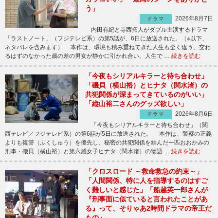
う」
2026年8月7日
ドラマ
内田有紀と寺西拓人がダブル主演するドラマ
「ラストノート」（フジテレビ系）の第5話が、6日に放送された。（※以下、
ネタバレを含みます） 本作は、環境も積み重ねてきた人生も全く違う、交わ
るはずのなかった歳の差の男女が静かに引かれ合い、人生で …
続きを読む
「今夜もシリアルキラーと待ち合わせ」
「磯貝（横山裕）とヒナタ（関水渚）の
共犯関係が深まってきているのがいい」
「縦山裕二さんのグッズ欲しい」
2026年8月6日
ドラマ
「今夜もシリアルキラーと待ち合わせ」（関
西テレビ／フジテレビ系）の第6話が5日に放送された。 本作は、警察の正義
よりも復讐（ふくしゅう）を優先し、秘密の共犯関係を結んだ一匹おおかみの
刑事・磯貝（横山裕）と第六感女子ヒナタ（関水渚）の物語 …
続きを読む
「クロスロード ～救命救急の約束～」
「人間関係、特に人を指導するのはすご
く難しいと感じた」「船越英一郎さんが
『刑事面に似ていると言われたことがあ
る』って、そりゃあ2時間ドラマの帝王だ
もの」