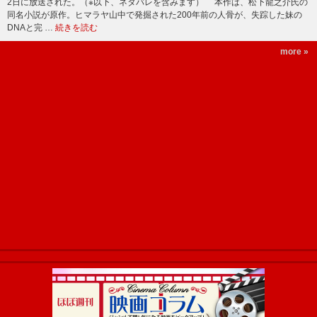
2日に放送された。（※以下、ネタバレを含みます） 本作は、松下龍之介氏の
同名小説が原作。ヒマラヤ山中で発掘された200年前の人骨が、失踪した妹の
DNAと完 …
続きを読む
more »