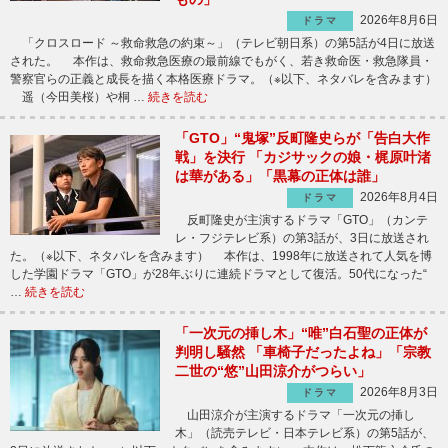
2026年8月6日
ドラマ
「クロスロード ～救命救急の約束～」（テレビ朝日系）の第5話が4日に放送
された。 本作は、救命救急医療の最前線でもがく、若き救命医・救急隊員・
警察官らの正義と成長を描く本格医療ドラマ。（※以下、ネタバレを含みます）
遥（今田美桜）や桐 …
続きを読む
「GTO」“鬼塚”反町隆史らが「告白大作
戦」を決行 「カジサックの娘・梶原叶渚
は華がある」「黒幕の正体は誰」
2026年8月4日
ドラマ
反町隆史が主演するドラマ「GTO」（カンテ
レ・フジテレビ系）の第3話が、3日に放送され
た。（※以下、ネタバレを含みます） 本作は、1998年に放送されて人気を博
した学園ドラマ「GTO」が28年ぶりに連続ドラマとして復活。50代になった“
…
続きを読む
「一次元の挿し木」“唯”白石聖の正体が
判明し騒然 「車椅子だったよね」「宗教
二世の“悠”山田涼介がつらい」
2026年8月3日
ドラマ
山田涼介が主演するドラマ「一次元の挿し
木」（読売テレビ・日本テレビ系）の第5話が、