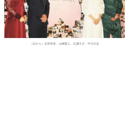
（左から）石井杏奈、山崎賢人、広瀬すず、中川大志