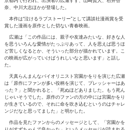
京都内で行われ、出演者の広瀬すず、山崎賢人、石井杏
奈、中川大志ほかが登場した。
本作は“泣けるラブストーリー”として講談社漫画賞を受
賞した漫画を原作とした切ない青春映画。
広瀬は「この作品には、親子や友達みたいな、好きな人
を思ういろんな愛情がたっぷりあって、人を思えば思うほ
ど苦しくなるとか、そういった部分が描かれています。こ
の映画が広がっていけばうれしいなと思います」と話し
た。
天真らんまんなバイオリニスト宮園かをりを演じた広瀬
は「原作にファンが多い役柄を演じて、プレッシャーはあ
った？」と聞かれると、「死ぬほどありました。もう死ん
じゃいそうでした。原作のファンの方の中には宮園かをり
が生きているので、それに命を吹き込むというのはチャレ
ンジだなと思ってました」と明かした。
作品を見たファンからのメッセージとして、「宮園かを
りがすずちゃんで良かった」というメッセージが読まれる