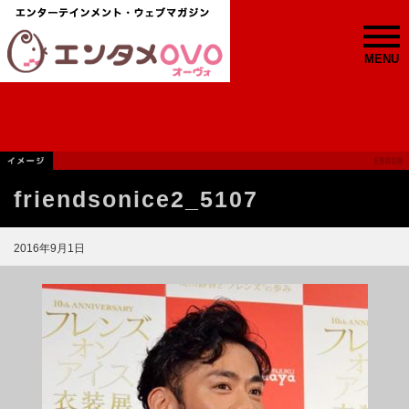
MENU
friendsonice2_5107
2016年9月1日