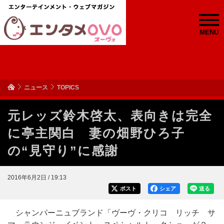
MENU
ニュース
TOPICS
元レッズ鈴木啓太、表向きは完全
に亭主関白 妻の畑野ひろ子
の“見守り”に感謝
2016年6月2日 / 19:13
ポスト
シェア
送る
シャンパーニュブランド「ヴーヴ・クリコ リッチ サ