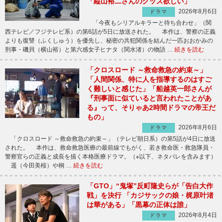
「縦山裕二さんのグッズ欲しい」
2026年8月6日
ドラマ
「今夜もシリアルキラーと待ち合わせ」（関
西テレビ／フジテレビ系）の第6話が5日に放送された。 本作は、警察の正義
よりも復讐（ふくしゅう）を優先し、秘密の共犯関係を結んだ一匹おおかみの
刑事・磯貝（横山裕）と第六感女子ヒナタ（関水渚）の物語 …
続きを読む
「クロスロード ～救命救急の約束～」
「人間関係、特に人を指導するのはすご
く難しいと感じた」「船越英一郎さんが
『刑事面に似ていると言われたことがあ
る』って、そりゃあ2時間ドラマの帝王だ
もの」
2026年8月6日
ドラマ
「クロスロード ～救命救急の約束～」（テレビ朝日系）の第5話が4日に放送
された。 本作は、救命救急医療の最前線でもがく、若き救命医・救急隊員・
警察官らの正義と成長を描く本格医療ドラマ。（※以下、ネタバレを含みます）
遥（今田美桜）や桐 …
続きを読む
「GTO」“鬼塚”反町隆史らが「告白大作
戦」を決行 「カジサックの娘・梶原叶渚
は華がある」「黒幕の正体は誰」
2026年8月4日
ドラマ