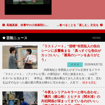
高橋真麻、休養中の小林麻耶にコメント “求められるキャラ”の重圧を心配
速水もこみちがこだわりのキッチンブランド発表 おしゃれに、おいしく、食べることを「楽しむ」文化を
芸能ニュース
NEWS
「ラストノート」“澄晴”寺西拓人の告白
シーンに反響集まる 「真っすぐな告白が
カッコいい」「最高のシーンをありがと
う」
2026年8月7日
ドラマ
内田有紀と寺西拓人がダブル主演するドラマ
「ラストノート」（フジテレビ系）の第5話が、6日に放送された。（※以下、
ネタバレを含みます） 本作は、環境も積み重ねてきた人生も全く違う、交わ
るはずのなかった歳の差の男女が静かに引かれ合い、人生で …
続きを読む
「今夜もシリアルキラーと待ち合わせ」
「磯貝（横山裕）とヒナタ（関水渚）の
共犯関係が深まってきているのがいい」