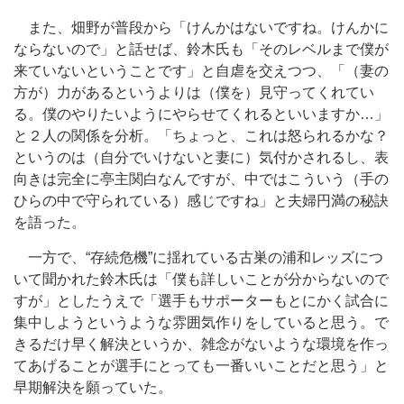
また、畑野が普段から「けんかはないですね。けんかに
ならないので」と話せば、鈴木氏も「そのレベルまで僕が
来ていないということです」と自虐を交えつつ、「（妻の
方が）力があるというよりは（僕を）見守ってくれてい
る。僕のやりたいようにやらせてくれるといいますか…」
と２人の関係を分析。「ちょっと、これは怒られるかな？
というのは（自分でいけないと妻に）気付かされるし、表
向きは完全に亭主関白なんですが、中ではこういう（手の
ひらの中で守られている）感じですね」と夫婦円満の秘訣
を語った。
一方で、“存続危機”に揺れている古巣の浦和レッズにつ
いて聞かれた鈴木氏は「僕も詳しいことが分からないので
すが」としたうえで「選手もサポーターもとにかく試合に
集中しようというような雰囲気作りをしていると思う。で
きるだけ早く解決というか、雑念がないような環境を作っ
てあげることが選手にとっても一番いいことだと思う」と
早期解決を願っていた。