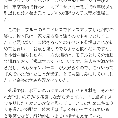
マーラウンジ イベント」スペシャルトークショーが２
日、東京都内で行われ、元プロサッカー選手で昨年現役を
引退した鈴木啓太氏とモデルの畑野ひろ子夫妻が登場し
た。
この日、ブルーのミニドレスでドレスアップした畑野の
姿に、鈴木氏は「家で見る姿と違うのでドキッとしまし
た」と照れ笑い。夫婦そろってのイベント登場はこれが初
めてと言い、「普段と違うのでちょっと慣れないですね」
と本音を漏らしたが、一方の畑野は、モデルとしての活動
で慣れており「私はすごくうれしいです。主人もお酒が好
きだし、私もシャンパーニュが大好きなので、こうやって
呼んでいただけたことが光栄。とても楽しみにしていまし
た」と余裕の笑みを浮かべていた。
会場では、お互いのカクテルに合わせる食材を、それぞ
れが“相手の好み”を考慮しながらチョイス。「甘過ぎずス
ッキリした方がいいかなと思って…」と夫のためにキュウ
リを選んだ畑野に、鈴木氏は「よく分かってくれている」
と微笑むなど、終始仲むつまじい様子を見せていた。