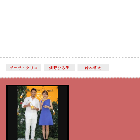
ヴーヴ・クリコ
畑野ひろ子
鈴木啓太