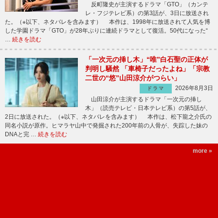
反町隆史が主演するドラマ「GTO」（カンテ
レ・フジテレビ系）の第3話が、3日に放送され
た。（※以下、ネタバレを含みます） 本作は、1998年に放送されて人気を博
した学園ドラマ「GTO」が28年ぶりに連続ドラマとして復活。50代になった“
…
続きを読む
「一次元の挿し木」“唯”白石聖の正体が
判明し騒然 「車椅子だったよね」「宗教
二世の“悠”山田涼介がつらい」
2026年8月3日
ドラマ
山田涼介が主演するドラマ「一次元の挿し
木」（読売テレビ・日本テレビ系）の第5話が、
2日に放送された。（※以下、ネタバレを含みます） 本作は、松下龍之介氏の
同名小説が原作。ヒマラヤ山中で発掘された200年前の人骨が、失踪した妹の
DNAと完 …
続きを読む
more »