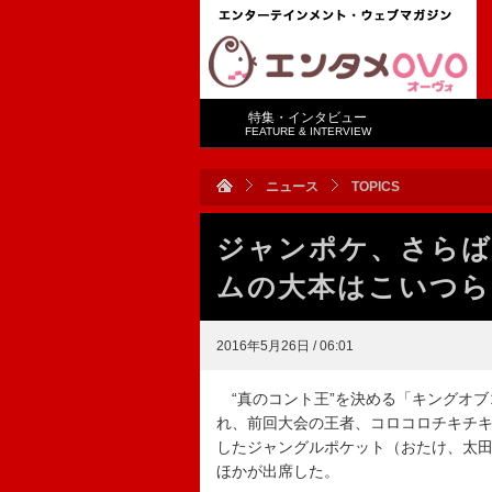
特集・インタビュー
FEATURE & INTERVIEW
ニュース
TOPICS
ジャンポケ、さらば
ムの大本はこいつら
2016年5月26日 / 06:01
“真のコント王”を決める「キングオブ
れ、前回大会の王者、コロコロチキチ
したジャングルポケット（おたけ、太
ほかが出席した。