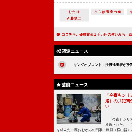
おたけ
さらば青春の光
斉藤慎二
コロチキ、優勝賞金１千万円の使いみち 西野「おばあちゃんに返金」、ナダル
関連ニュース
「キングオブコント」決勝進出者が決
芸能ニュース
「今夜もシリ
渚）の共犯関
い」
「今夜もシリア
放送された。 
を結んだ一匹おおかみの刑事・磯貝（横山裕）