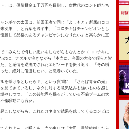
ト」は、優勝賞金１千万円を目指し、次世代のコント師たち
ャンポケの太田は、前回王者で同じ「よしもと」所属のコロ
出来次第…」と言葉を濁す中、「コロチキはチャンピオンとし
が優勝して品格のあるチャンピオンになりたい」と高らかに宣
で「みんなで悔しい思いをしながらもなんとか（コロチキに
したのに、ナダルが泣きながら『本当に、今回の大会で僕らと皆
った」と感情を逆撫でされたエピソードを振り返り、「その瞬
思った。絶対に優勝したい」と息巻いていた。
ルを挙げるとしたら？」という質問に、「さらば青春の光」
姿を見てきているし、ネタに対する意気込みも強いものを感じ
を燃やしつつ、「この芸能界を揺るがしている不倫ブームの大
た不倫騒動にも言及。
起こしながらも、これだけネタで結果を残してくるコンビは
た。
てくれよ～」と嘆くも、当の東口は「太田、最近結婚したら