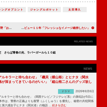
キングオブコント
ジャングルポケット
太田博久
は“親孝行”
ＡＡＡ、「スプライト」新ＣＭで夏先取り デビュー１１年「フレッシュなイメージ維持したい」
RELATED NEWS
定 さらば青春の光、ラバーガールら１０組
NEWS
アルキラーと待ち合わせ」「磯貝（横山裕）とヒナタ（関水
係が深まってきているのがいい」「縦山裕二さんのグッズ欲し
2026年8月6日
ドラマ
ルキラーと待ち合わせ」（関西テレビ／フジテレビ系）の第6話が5日に
本作は、警察の正義よりも復讐（ふくしゅう）を優先し、秘密の共犯関係
と第六感女子ヒナタ（関水渚）の物語 …
続きを読む