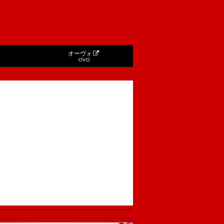
オーヴォ
OVO