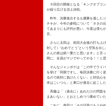
９回目の開催となる「キングオブコン
が繰り広げる頂上決戦。
昨年、決勝進出するも優勝を逃したジ
チキが、今年の参戦について「ネタの
てあまりにも評判が悪い。今度は僕ら
言。
さらに太田は、前回大会後の打ち上げ
対して）“おめでとう”という空気を出
さんの差は紙一重だと思います』と言
間に、全員がマジでやってやる！！と
そんなジャンポケは「この中でライバ
を挙げ「同期ですし、毎回決勝に行く
るので絶対に負けたくない」と対抗心
本はこいつら」と東口が過去に起こし
斉藤は「（過去に）あれだけの問題を
まあいない」とおとしめつつ褒めてい
これに、森田は「その話題はもうやめ