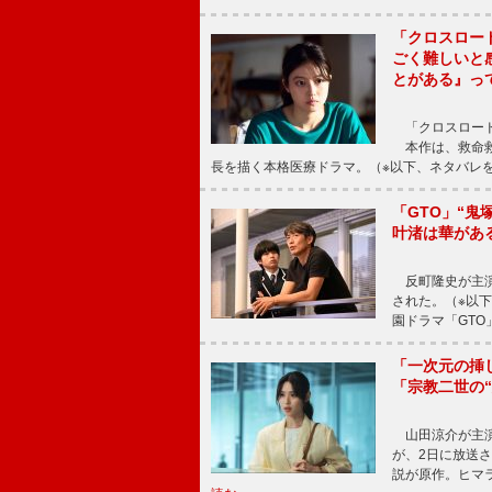
「クロスロー
ごく難しいと
とがある』っ
「クロスロード
本作は、救命救
長を描く本格医療ドラマ。（※以下、ネタバレ
「GTO」“
叶渚は華があ
反町隆史が主演
された。（※以
園ドラマ「GTO
「一次元の挿
「宗教二世の
山田涼介が主演
が、2日に放送
説が原作。ヒマラ