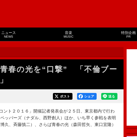
ニュース
音楽
特別企画
NEWS
MUSIC
PR
青春の光を“口撃” 「不倫ブー
」
ポスト
シェア
送る
コント２０１６」開催記者発表会が２５日、東京都内で行わ
キペッパーズ（ナダル、西野創人）ほか、いち早く参戦を表明
田博久、斉藤慎二）、さらば青春の光（森田哲矢、東口宜隆）