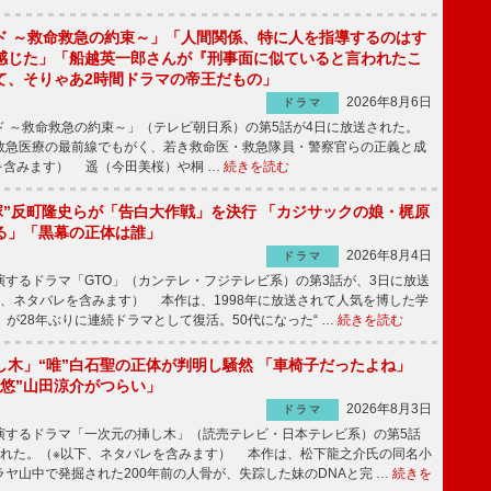
ド ～救命救急の約束～」「人間関係、特に人を指導するのはす
感じた」「船越英一郎さんが『刑事面に似ていると言われたこ
て、そりゃあ2時間ドラマの帝王だもの」
2026年8月6日
ドラマ
 ～救命救急の約束～」（テレビ朝日系）の第5話が4日に放送された。
急医療の最前線でもがく、若き救命医・救急隊員・警察官らの正義と成
を含みます） 遥（今田美桜）や桐 …
続きを読む
鬼塚”反町隆史らが「告白大作戦」を決行 「カジサックの娘・梶原
る」「黒幕の正体は誰」
2026年8月4日
ドラマ
するドラマ「GTO」（カンテレ・フジテレビ系）の第3話が、3日に放送
下、ネタバレを含みます） 本作は、1998年に放送されて人気を博した学
」が28年ぶりに連続ドラマとして復活。50代になった“ …
続きを読む
し木」“唯”白石聖の正体が判明し騒然 「車椅子だったよね」
“悠”山田涼介がつらい」
2026年8月3日
ドラマ
するドラマ「一次元の挿し木」（読売テレビ・日本テレビ系）の第5話
された。（※以下、ネタバレを含みます） 本作は、松下龍之介氏の同名小
ヤ山中で発掘された200年前の人骨が、失踪した妹のDNAと完 …
続きを