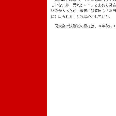
しいな。嫁、元気か～？」とあおり発
込みが入ったが、最後には森田も「本
に）出られる」と冗談めかしていた。
同大会の決勝戦の模様は、今年秋にＴ