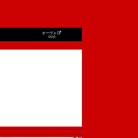
オーヴォ
OVO