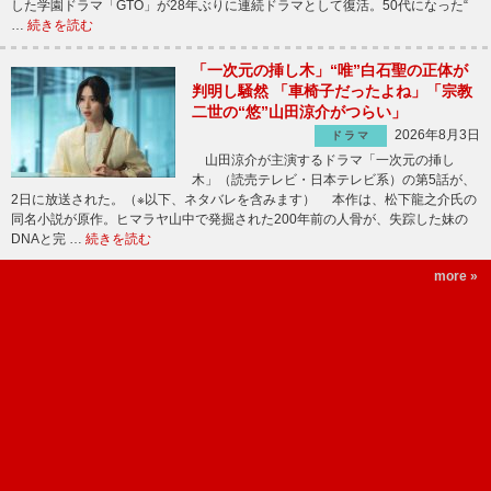
した学園ドラマ「GTO」が28年ぶりに連続ドラマとして復活。50代になった“
…
続きを読む
「一次元の挿し木」“唯”白石聖の正体が
判明し騒然 「車椅子だったよね」「宗教
二世の“悠”山田涼介がつらい」
2026年8月3日
ドラマ
山田涼介が主演するドラマ「一次元の挿し
木」（読売テレビ・日本テレビ系）の第5話が、
2日に放送された。（※以下、ネタバレを含みます） 本作は、松下龍之介氏の
同名小説が原作。ヒマラヤ山中で発掘された200年前の人骨が、失踪した妹の
DNAと完 …
続きを読む
more »