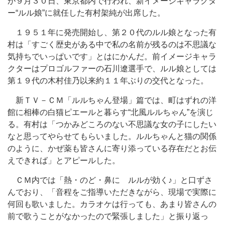
が９月３０日、東京都内で行われ、新イメージキャラクタ
ー“ルル娘”に就任した有村架純が出席した。
１９５１年に発売開始し、第２０代のルル娘となった有
村は「すごく歴史がある中で私の名前が残るのは不思議な
気持ちでいっぱいです」とはにかんだ。前イメージキャラ
クターはプロゴルファーの石川遼選手で、ルル娘としては
第１９代の木村佳乃以来約１１年ぶりの交代となった。
新ＴＶ－ＣＭ「ルルちゃん登場」篇では、町はずれの洋
館に相棒の白猫ピエールと暮らす“北風ルルちゃん”を演じ
る。有村は「つかみどころのない不思議な女の子にしたい
なと思ってやらせてもらいました。ルルちゃんと猫の関係
のように、かぜ薬も皆さんに寄り添っている存在だとお伝
えできれば」とアピールした。
ＣＭ内では「熱・のど・鼻に ルルが効く♪」と口ずさ
んでおり、「音程をご指導いただきながら、現場で実際に
何回も歌いました。カラオケは行っても、あまり皆さんの
前で歌うことがなかったので緊張しました」と振り返っ