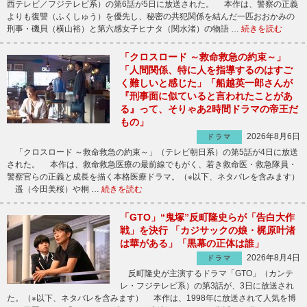
西テレビ／フジテレビ系）の第6話が5日に放送された。 本作は、警察の正義
よりも復讐（ふくしゅう）を優先し、秘密の共犯関係を結んだ一匹おおかみの
刑事・磯貝（横山裕）と第六感女子ヒナタ（関水渚）の物語 …
続きを読む
「クロスロード ～救命救急の約束～」
「人間関係、特に人を指導するのはすご
く難しいと感じた」「船越英一郎さんが
『刑事面に似ていると言われたことがあ
る』って、そりゃあ2時間ドラマの帝王だ
もの」
2026年8月6日
ドラマ
「クロスロード ～救命救急の約束～」（テレビ朝日系）の第5話が4日に放送
された。 本作は、救命救急医療の最前線でもがく、若き救命医・救急隊員・
警察官らの正義と成長を描く本格医療ドラマ。（※以下、ネタバレを含みます）
遥（今田美桜）や桐 …
続きを読む
「GTO」“鬼塚”反町隆史らが「告白大作
戦」を決行 「カジサックの娘・梶原叶渚
は華がある」「黒幕の正体は誰」
2026年8月4日
ドラマ
反町隆史が主演するドラマ「GTO」（カンテ
レ・フジテレビ系）の第3話が、3日に放送され
た。（※以下、ネタバレを含みます） 本作は、1998年に放送されて人気を博