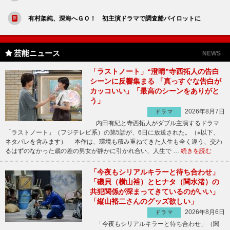
有村架純、深海へＧＯ！ 初主演ドラマで調査船パイロットに
芸能ニュース
NEWS
「ラストノート」“澄晴”寺西拓人の告白
シーンに反響集まる 「真っすぐな告白が
カッコいい」「最高のシーンをありがと
う」
2026年8月7日
ドラマ
内田有紀と寺西拓人がダブル主演するドラマ
「ラストノート」（フジテレビ系）の第5話が、6日に放送された。（※以下、
ネタバレを含みます） 本作は、環境も積み重ねてきた人生も全く違う、交わ
るはずのなかった歳の差の男女が静かに引かれ合い、人生で …
続きを読む
「今夜もシリアルキラーと待ち合わせ」
「磯貝（横山裕）とヒナタ（関水渚）の
共犯関係が深まってきているのがいい」
「縦山裕二さんのグッズ欲しい」
2026年8月6日
ドラマ
「今夜もシリアルキラーと待ち合わせ」（関