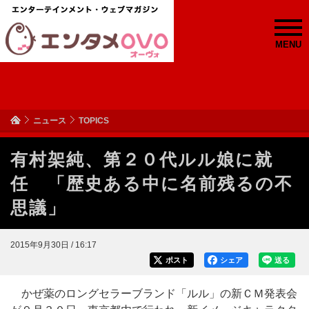
MENU
ニュース
TOPICS
有村架純、第２０代ルル娘に就
任 「歴史ある中に名前残るの不
思議」
2015年9月30日 / 16:17
ポスト
シェア
送る
かぜ薬のロングセラーブランド「ルル」の新ＣＭ発表会