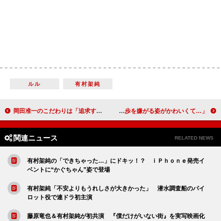
ルル
有村架純
岡田准一のこだわりは「追求すること」 新ＣＭでワイヤーアクションを披露
東出昌大、愛犬の写真をお披露目 「散歩を嫌がる姿がかわいくて…」
関連ニュース
RELATED NEWS
有村架純の「できちゃった…」にドキッ！？ ｉＰｈｏｎｅ発売イ
ベントに“かぐちゃん”姿で登場
有村架純「不安よりもうれしさが大きかった」 潜水調査船のパイ
ロット役で連ドラ初主演
藤原竜也＆有村架純が初共演 『僕だけがいない街』を実写映画化