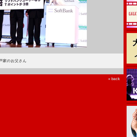
戸家のお父さん
« back