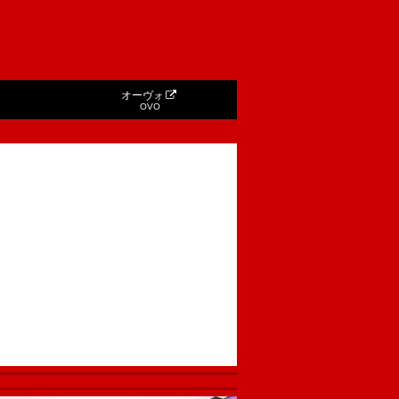
オーヴォ
OVO