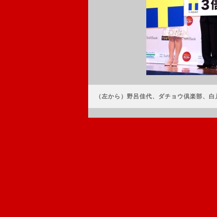
（左から）野呂佳代、ダチョウ倶楽部、白