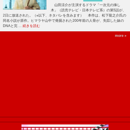
山田涼介が主演するドラマ「一次元の挿し
木」（読売テレビ・日本テレビ系）の第5話が、
2日に放送された。（※以下、ネタバレを含みます） 本作は、松下龍之介氏の
同名小説が原作。ヒマラヤ山中で発掘された200年前の人骨が、失踪した妹の
DNAと完 …
続きを読む
more »