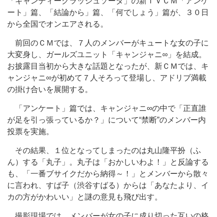
「キャンディークラッシュソーダ」の新ＴＶＣＭ「アンケ
ート」篇、「結論から」篇、「何でしょう」篇が、３０日
から全国でオンエアされる。
前回のＣＭでは、７人のメンバーがキュートな女の子に
大変身し、ガールズユニット「キャンジャニ∞」を結成。
お披露目当初から大きな話題となったが、新ＣＭでは、キ
ャンジャニ∞が初めて７人そろって登場し、アドリブ満載
の掛け合いを展開する。
「アンケート」篇では、キャンジャニ∞の中で「正直誰
が足を引っ張っているか？」について“禁断”のメンバー内
投票を実施。
その結果、１位となってしまったのは丸山隆平扮（ふ
ん）する「丸子」。丸子は「おかしいわよ！」と反論する
も、「一番ブサイクだから納得～！」とメンバーから散々
に言われ、すば子（渋谷すばる）からは「あなたより、イ
カの方がかわいい」と謎の意見も飛び出す。
撮影現場では、メンバーが女の子に成り切った互いの格