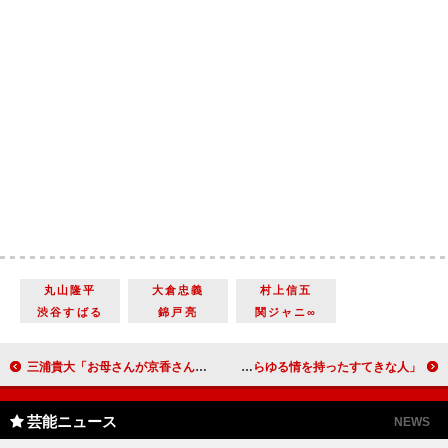
丸山隆平
大倉忠義
村上信五
渋谷すばる
錦戸亮
関ジャニ∞
三浦貴大「お母さんが京香さんでよかった」 鈴木京香、子を戦地に送り出す母親役
村上ショージ、今いくよさんをしのぶ 「芸人魂とあらゆる情を持ったすてきな人」
芸能ニュース
NEWS