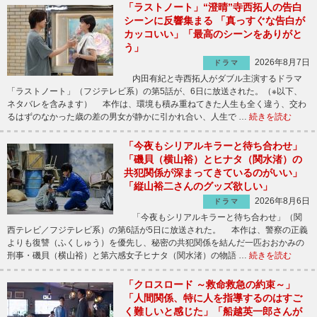
「ラストノート」“澄晴”寺西拓人の告白
シーンに反響集まる 「真っすぐな告白が
カッコいい」「最高のシーンをありがと
う」
2026年8月7日
ドラマ
内田有紀と寺西拓人がダブル主演するドラマ
「ラストノート」（フジテレビ系）の第5話が、6日に放送された。（※以下、
ネタバレを含みます） 本作は、環境も積み重ねてきた人生も全く違う、交わ
るはずのなかった歳の差の男女が静かに引かれ合い、人生で …
続きを読む
「今夜もシリアルキラーと待ち合わせ」
「磯貝（横山裕）とヒナタ（関水渚）の
共犯関係が深まってきているのがいい」
「縦山裕二さんのグッズ欲しい」
2026年8月6日
ドラマ
「今夜もシリアルキラーと待ち合わせ」（関
西テレビ／フジテレビ系）の第6話が5日に放送された。 本作は、警察の正義
よりも復讐（ふくしゅう）を優先し、秘密の共犯関係を結んだ一匹おおかみの
刑事・磯貝（横山裕）と第六感女子ヒナタ（関水渚）の物語 …
続きを読む
「クロスロード ～救命救急の約束～」
「人間関係、特に人を指導するのはすご
く難しいと感じた」「船越英一郎さんが