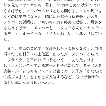
好を見てニヤニヤする一幕も。“イカするめ”が大好きとい
うすば子が、メンバーのやりとりも聞かず、イカの匂いを
かぐのに夢中になると、隣にいた錦子（錦戸亮）が苦笑。
メンバーの質問に、いちいちイカと絡めて返答し、爆笑を
さらうすば子に、メンバーも「スタッフさんもイカってい
るぞ！」「まーイッカ」「イカがわしい」と悪ノリしてい
た。
また、前回のＣＭで「女装をしたら１位か２位」と自信
満々だった村子（村上信五）だったが、メンバーからは
「ブサイク」と言われているという。「あなたよりま
し！」と競い合っている村子と丸子に対して、倉子（大倉
忠義）が「どっちもブスよ」と言うと、丸子が「あなたは
性格ブスよ！」とすかさず反論するなど、“女の子同士”の
激しい戦いが繰り広げられた。