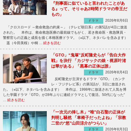
『刑事面に似ていると言われたことがあ
る』って、そりゃあ2時間ドラマの帝王だ
もの」
2026年8月6日
ドラマ
「クロスロード ～救命救急の約束～」（テレビ朝日系）の第5話が4日に放送
された。 本作は、救命救急医療の最前線でもがく、若き救命医・救急隊員・
警察官らの正義と成長を描く本格医療ドラマ。（※以下、ネタバレを含みます）
遥（今田美桜）や桐 …
続きを読む
「GTO」“鬼塚”反町隆史らが「告白大作
戦」を決行 「カジサックの娘・梶原叶渚
は華がある」「黒幕の正体は誰」
2026年8月4日
ドラマ
反町隆史が主演するドラマ「GTO」（カンテ
レ・フジテレビ系）の第3話が、3日に放送され
た。（※以下、ネタバレを含みます） 本作は、1998年に放送されて人気を博
した学園ドラマ「GTO」が28年ぶりに連続ドラマとして復活。50代になった“
…
続きを読む
「一次元の挿し木」“唯”白石聖の正体が
判明し騒然 「車椅子だったよね」「宗教
二世の“悠”山田涼介がつらい」
2026年8月3日
ドラマ