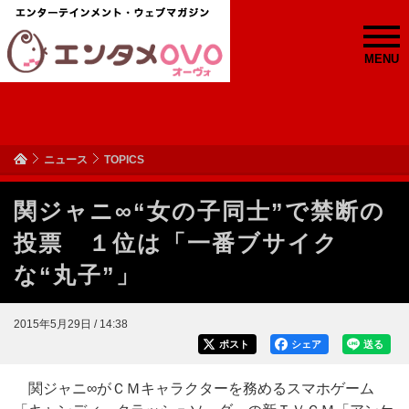
MENU
ニュース
TOPICS
関ジャニ∞“女の子同士”で禁断の
投票 １位は「一番ブサイク
な“丸子”」
2015年5月29日 / 14:38
ポスト
シェア
送る
関ジャニ∞がＣＭキャラクターを務めるスマホゲーム