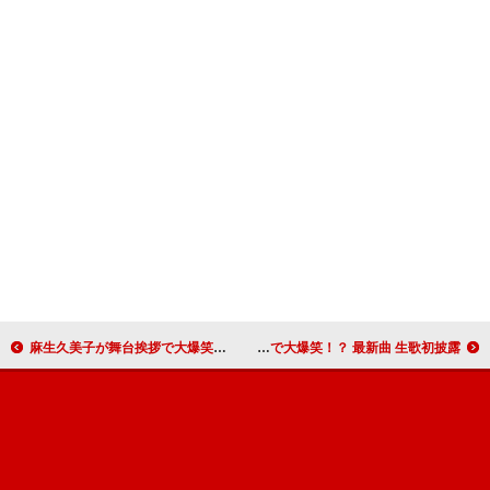
麻生久美子が舞台挨拶で大爆笑！最強の脇役・安田顕の初主演映画完成
クリスタルケイ天然発言で大爆笑！？ 最新曲 生歌初披露