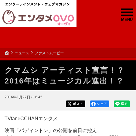
MENU
ニュース
ファストムービー
クマムシ アーティスト宣言！？
2016年はミュージカル進出！？
2016年1月27日 / 16:45
ポスト
シェア
送る
TVfan×CCHANエンタメ
映画「パディントン」の公開を前日に控え、