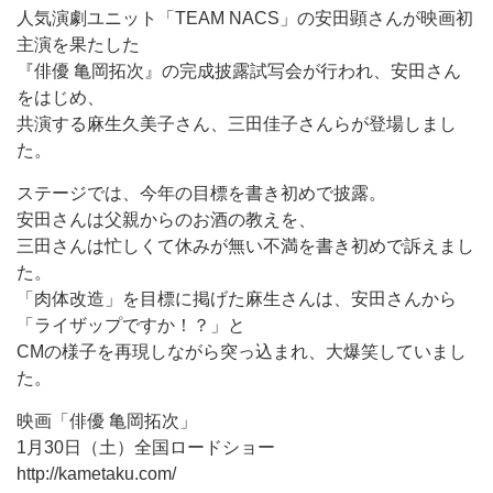
人気演劇ユニット「TEAM NACS」の安田顕さんが映画初
主演を果たした
『俳優 亀岡拓次』の完成披露試写会が行われ、安田さん
をはじめ、
共演する麻生久美子さん、三田佳子さんらが登場しまし
た。
ステージでは、今年の目標を書き初めで披露。
安田さんは父親からのお酒の教えを、
三田さんは忙しくて休みが無い不満を書き初めで訴えまし
た。
「肉体改造」を目標に掲げた麻生さんは、安田さんから
「ライザップですか！？」と
CMの様子を再現しながら突っ込まれ、大爆笑していまし
た。
映画「俳優 亀岡拓次」
1月30日（土）全国ロードショー
http://kametaku.com/