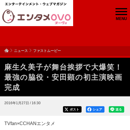
MENU
ニュース
ファストムービー
麻生久美子が舞台挨拶で大爆笑！
最強の脇役・安田顕の初主演映画
完成
2016年1月27日 / 16:30
ポスト
シェア
送る
TVfan×CCHANエンタメ