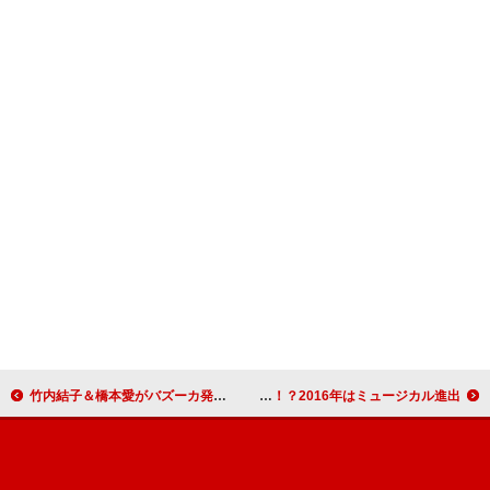
竹内結子＆橋本愛がバズーカ発射で「気持ちよかった♡」
クマムシ アーティスト宣言！？2016年はミュージカル進出！？