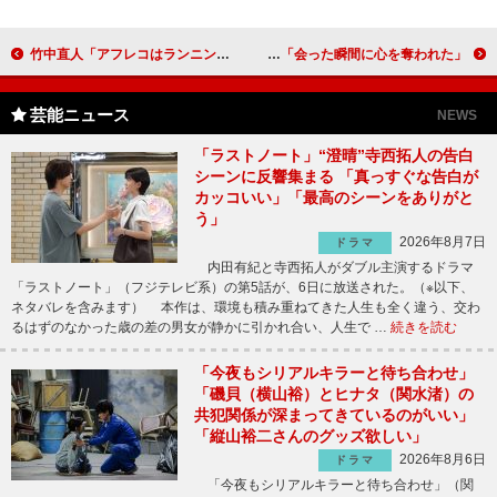
竹中直人「アフレコはランニングに海パン姿で」 「シュレック」の人気者が主役に！
武井咲、後藤久美子との対面に興奮 「会った瞬間に心を奪われた」
芸能ニュース
NEWS
「ラストノート」“澄晴”寺西拓人の告白
シーンに反響集まる 「真っすぐな告白が
カッコいい」「最高のシーンをありがと
う」
2026年8月7日
ドラマ
内田有紀と寺西拓人がダブル主演するドラマ
「ラストノート」（フジテレビ系）の第5話が、6日に放送された。（※以下、
ネタバレを含みます） 本作は、環境も積み重ねてきた人生も全く違う、交わ
るはずのなかった歳の差の男女が静かに引かれ合い、人生で …
続きを読む
「今夜もシリアルキラーと待ち合わせ」
「磯貝（横山裕）とヒナタ（関水渚）の
共犯関係が深まってきているのがいい」
「縦山裕二さんのグッズ欲しい」
2026年8月6日
ドラマ
「今夜もシリアルキラーと待ち合わせ」（関