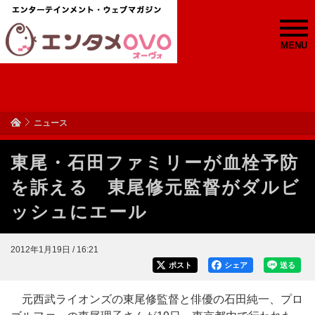
MENU
ニュース
東尾・石田ファミリーが血栓予防
を訴える 東尾修元監督がダルビ
ッシュにエール
2012年1月19日 / 16:21
ポスト
シェア
送る
元西武ライオンズの東尾修監督と俳優の石田純一、プロ