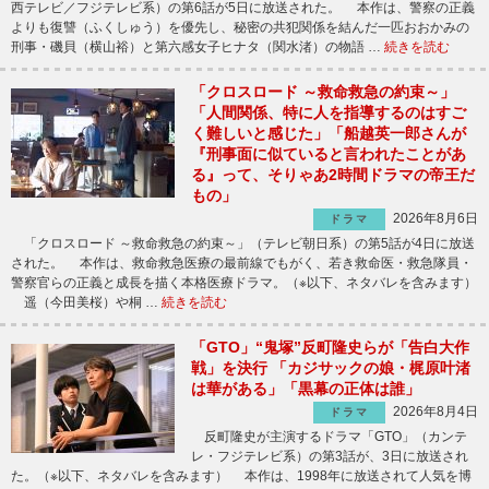
西テレビ／フジテレビ系）の第6話が5日に放送された。 本作は、警察の正義
よりも復讐（ふくしゅう）を優先し、秘密の共犯関係を結んだ一匹おおかみの
刑事・磯貝（横山裕）と第六感女子ヒナタ（関水渚）の物語 …
続きを読む
「クロスロード ～救命救急の約束～」
「人間関係、特に人を指導するのはすご
く難しいと感じた」「船越英一郎さんが
『刑事面に似ていると言われたことがあ
る』って、そりゃあ2時間ドラマの帝王だ
もの」
2026年8月6日
ドラマ
「クロスロード ～救命救急の約束～」（テレビ朝日系）の第5話が4日に放送
された。 本作は、救命救急医療の最前線でもがく、若き救命医・救急隊員・
警察官らの正義と成長を描く本格医療ドラマ。（※以下、ネタバレを含みます）
遥（今田美桜）や桐 …
続きを読む
「GTO」“鬼塚”反町隆史らが「告白大作
戦」を決行 「カジサックの娘・梶原叶渚
は華がある」「黒幕の正体は誰」
2026年8月4日
ドラマ
反町隆史が主演するドラマ「GTO」（カンテ
レ・フジテレビ系）の第3話が、3日に放送され
た。（※以下、ネタバレを含みます） 本作は、1998年に放送されて人気を博