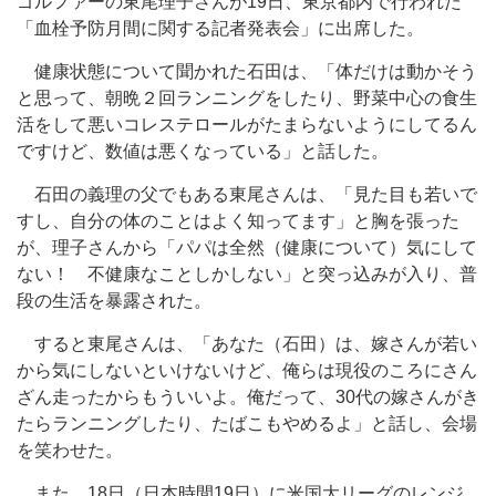
ゴルファーの東尾理子さんが19日、東京都内で行われた
「血栓予防月間に関する記者発表会」に出席した。
健康状態について聞かれた石田は、「体だけは動かそう
と思って、朝晩２回ランニングをしたり、野菜中心の食生
活をして悪いコレステロールがたまらないようにしてるん
ですけど、数値は悪くなっている」と話した。
石田の義理の父でもある東尾さんは、「見た目も若いで
すし、自分の体のことはよく知ってます」と胸を張った
が、理子さんから「パパは全然（健康について）気にして
ない！ 不健康なことしかしない」と突っ込みが入り、普
段の生活を暴露された。
すると東尾さんは、「あなた（石田）は、嫁さんが若い
から気にしないといけないけど、俺らは現役のころにさん
ざん走ったからもういいよ。俺だって、30代の嫁さんがき
たらランニングしたり、たばこもやめるよ」と話し、会場
を笑わせた。
また、18日（日本時間19日）に米国大リーグのレンジ