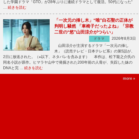
した学園ドラマ「GTO」が28年ぶりに連続ドラマとして復活。50代になった“
…
続きを読む
「一次元の挿し木」“唯”白石聖の正体が
判明し騒然 「車椅子だったよね」「宗教
二世の“悠”山田涼介がつらい」
2026年8月3日
ドラマ
山田涼介が主演するドラマ「一次元の挿し
木」（読売テレビ・日本テレビ系）の第5話が、
2日に放送された。（※以下、ネタバレを含みます） 本作は、松下龍之介氏の
同名小説が原作。ヒマラヤ山中で発掘された200年前の人骨が、失踪した妹の
DNAと完 …
続きを読む
more »