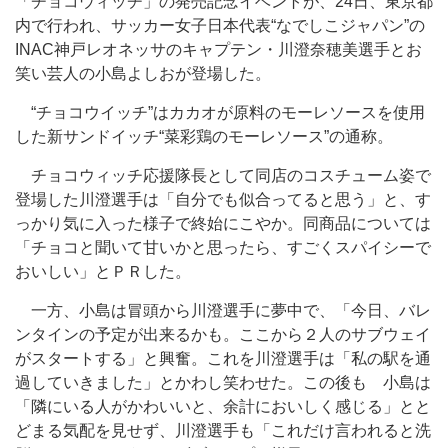
「チョコウィッチ」の発売記念イベントが、24日、東京都
内で行われ、サッカー女子日本代表“なでしこジャパン”の
INAC神戸レオネッサのキャプテン・川澄奈穂美選手とお
笑い芸人の小島よしおが登場した。
“チョコウイッチ”はカカオが原料のモーレソースを使用
した新サンドイッチ“菜彩鶏のモーレソース”の通称。
チョコウィッチ応援隊長として同店のコスチューム姿で
登場した川澄選手は「自分でも似合ってると思う」と、す
っかり気に入った様子で終始にこやか。同商品については
「チョコと聞いて甘いかと思ったら、すごくスパイシーで
おいしい」とＰＲした。
一方、小島は冒頭から川澄選手に夢中で、「今日、バレ
ンタインの予定が出来るかも。ここから２人のサブウェイ
がスタートする」と興奮。これを川澄選手は「私の駅を通
過していきました」とかわし笑わせた。この後も 小島は
「隣にいる人がかわいいと、余計においしく感じる」とと
どまる気配を見せず、川澄選手も「これだけ言われると洗