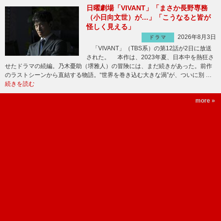
日曜劇場「VIVANT」「まさか長野専務
（小日向文世）が…」「こうなると皆が
怪しく見える」
2026年8月3日
ドラマ
「VIVANT」（TBS系）の第12話が2日に放送
された。 本作は、2023年夏、日本中を熱狂さ
せたドラマの続編。乃木憂助（堺雅人）の冒険には、まだ続きがあった。前作
のラストシーンから直結する物語。“世界を巻き込む大きな渦”が、ついに別 …
続きを読む
more »