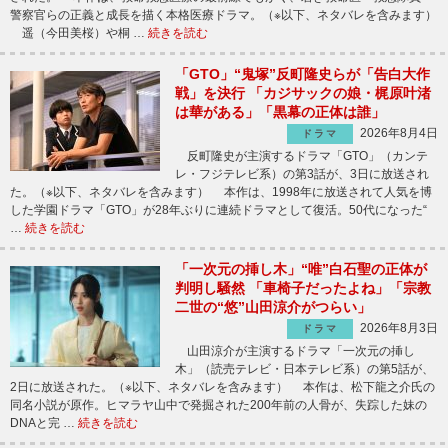
警察官らの正義と成長を描く本格医療ドラマ。（※以下、ネタバレを含みます）
遥（今田美桜）や桐 …
続きを読む
「GTO」“鬼塚”反町隆史らが「告白大作
戦」を決行 「カジサックの娘・梶原叶渚
は華がある」「黒幕の正体は誰」
2026年8月4日
ドラマ
反町隆史が主演するドラマ「GTO」（カンテ
レ・フジテレビ系）の第3話が、3日に放送され
た。（※以下、ネタバレを含みます） 本作は、1998年に放送されて人気を博
した学園ドラマ「GTO」が28年ぶりに連続ドラマとして復活。50代になった“
…
続きを読む
「一次元の挿し木」“唯”白石聖の正体が
判明し騒然 「車椅子だったよね」「宗教
二世の“悠”山田涼介がつらい」
2026年8月3日
ドラマ
山田涼介が主演するドラマ「一次元の挿し
木」（読売テレビ・日本テレビ系）の第5話が、
2日に放送された。（※以下、ネタバレを含みます） 本作は、松下龍之介氏の
同名小説が原作。ヒマラヤ山中で発掘された200年前の人骨が、失踪した妹の
DNAと完 …
続きを読む