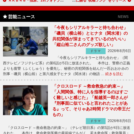
ＡＫＢ４８・指原、1stフォトブックを発売 「前田さんが絶賛してくれてたんですよ！」
BENI、結婚は「一緒にいてホッとする人と」 結婚する２人に贈る“祝福ソング”をリリース
芸能ニュース
NEWS
「今夜もシリアルキラーと待ち合わせ」
「磯貝（横山裕）とヒナタ（関水渚）の
共犯関係が深まってきているのがいい」
「縦山裕二さんのグッズ欲しい」
2026年8月6日
ドラマ
「今夜もシリアルキラーと待ち合わせ」（関
西テレビ／フジテレビ系）の第6話が5日に放送された。 本作は、警察の正義
よりも復讐（ふくしゅう）を優先し、秘密の共犯関係を結んだ一匹おおかみの
刑事・磯貝（横山裕）と第六感女子ヒナタ（関水渚）の物語 …
続きを読む
「クロスロード ～救命救急の約束～」
「人間関係、特に人を指導するのはすご
く難しいと感じた」「船越英一郎さんが
『刑事面に似ていると言われたことがあ
る』って、そりゃあ2時間ドラマの帝王だ
もの」
2026年8月6日
ドラマ
「クロスロード ～救命救急の約束～」（テレビ朝日系）の第5話が4日に放送
された。 本作は、救命救急医療の最前線でもがく、若き救命医・救急隊員・