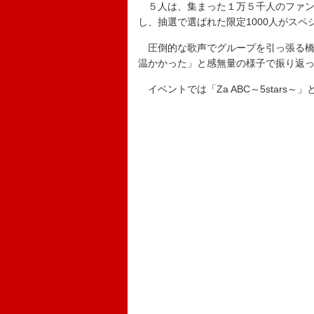
５人は、集まった１万５千人のファンに２
し、抽選で選ばれた限定1000人がス
圧倒的な歌声でグループを引っ張る橋
温かかった」と感無量の様子で振り返
イベントでは「Za ABC～5star