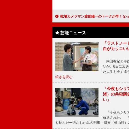
戦場カメラマン渡部陽一のトークが早くなった？ 「早く伝えたいという気持ちが高揚して
芸能ニュース
「ラストノー
白がカッコい
内田有紀と寺西
話が、6日に放
た人生も全く違
続きを読む
「今夜もシリ
渚）の共犯関
い」
「今夜もシリア
放送された。 
を結んだ一匹おおかみの刑事・磯貝（横山裕）