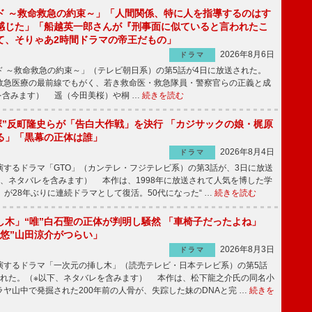
ド ～救命救急の約束～」「人間関係、特に人を指導するのはす
感じた」「船越英一郎さんが『刑事面に似ていると言われたこ
て、そりゃあ2時間ドラマの帝王だもの」
2026年8月6日
ドラマ
 ～救命救急の約束～」（テレビ朝日系）の第5話が4日に放送された。
急医療の最前線でもがく、若き救命医・救急隊員・警察官らの正義と成
を含みます） 遥（今田美桜）や桐 …
続きを読む
鬼塚”反町隆史らが「告白大作戦」を決行 「カジサックの娘・梶原
る」「黒幕の正体は誰」
2026年8月4日
ドラマ
するドラマ「GTO」（カンテレ・フジテレビ系）の第3話が、3日に放送
下、ネタバレを含みます） 本作は、1998年に放送されて人気を博した学
」が28年ぶりに連続ドラマとして復活。50代になった“ …
続きを読む
し木」“唯”白石聖の正体が判明し騒然 「車椅子だったよね」
“悠”山田涼介がつらい」
2026年8月3日
ドラマ
するドラマ「一次元の挿し木」（読売テレビ・日本テレビ系）の第5話
された。（※以下、ネタバレを含みます） 本作は、松下龍之介氏の同名小
ヤ山中で発掘された200年前の人骨が、失踪した妹のDNAと完 …
続きを