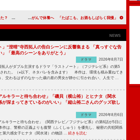
いるのかも…」
やしきたかじんが食道がんで休養へ 「たばこも、お酒もしばらく我慢」
NEWS
ト」“澄晴”寺西拓人の告白シーンに反響集まる 「真っすぐな告
い」「最高のシーンをありがとう」
2026年8月7日
ドラマ
拓人がダブル主演するドラマ「ラストノート」（フジテレビ系）の第5
送された。（※以下、ネタバレを含みます） 本作は、環境も積み重ねてき
う、交わるはずのなかった歳の差の男女が静かに引かれ合い、人生で …
アルキラーと待ち合わせ」「磯貝（横山裕）とヒナタ（関水
係が深まってきているのがいい」「縦山裕二さんのグッズ欲し
2026年8月6日
ドラマ
ルキラーと待ち合わせ」（関西テレビ／フジテレビ系）の第6話が5日に
本作は、警察の正義よりも復讐（ふくしゅう）を優先し、秘密の共犯関係
と第六感女子ヒナタ（関水渚）の物語 …
続きを読む