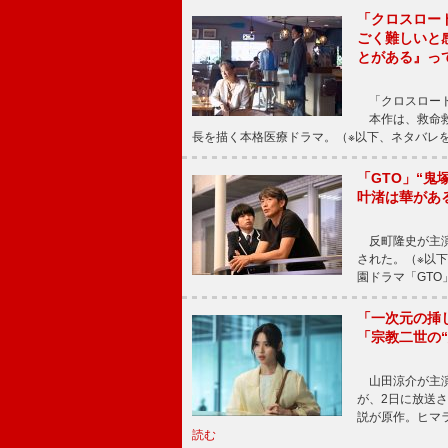
「クロスロー
ごく難しいと
とがある』っ
「クロスロード
本作は、救命救
長を描く本格医療ドラマ。（※以下、ネタバレ
「GTO」“
叶渚は華があ
反町隆史が主演
された。（※以
園ドラマ「GTO
「一次元の挿
「宗教二世の
山田涼介が主演
が、2日に放送
説が原作。ヒマラ
読む