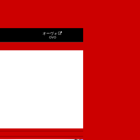
オーヴォ
OVO