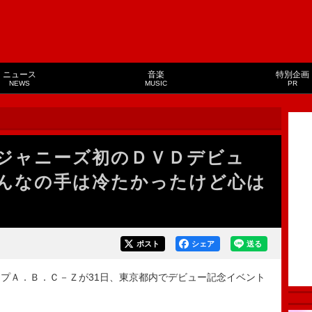
ニュース
音楽
特別企画
NEWS
MUSIC
PR
ジャニーズ初のＤＶＤデビュ
んなの手は冷たかったけど心は
ポスト
シェア
送る
プＡ．Ｂ．Ｃ－Ｚが31日、東京都内でデビュー記念イベント