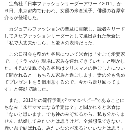
宝島社「日本ファッションリーダーアワード2011」が
６日、東京都内で行われ、女優の米倉涼子、俳優の谷原章
介らが登場した。
カジュアルファッションの普及に貢献し、読者をリード
してきたファッションリーダーとして選出された米倉は
「私で大丈夫かしら」と驚きの表情だった。
この日司会を務めた谷原について米倉は「すごく愛妻家
で、（ドラマの）現場に家族を連れてきていた」と明かし
た。４児の父親である谷原はクリスマスの過ごし方につい
て聞かれると「もちろん家族と過ごします。妻の分も含め
てプレゼントを５個用意するので、今から走り回ってま
す」と笑顔で話した。
また、2012年の流行予測が“ママ＆ベビー”であることに
ちなみ「来年ママになる予定は？」と聞かれると米倉は
「ないと思います。でも神のみぞ知るから、私も分かりま
せん。結婚してみたいとは思うけど、全然想像できない。
赤い糸で結ばれる、みたいなのが来るといいなとは思う」