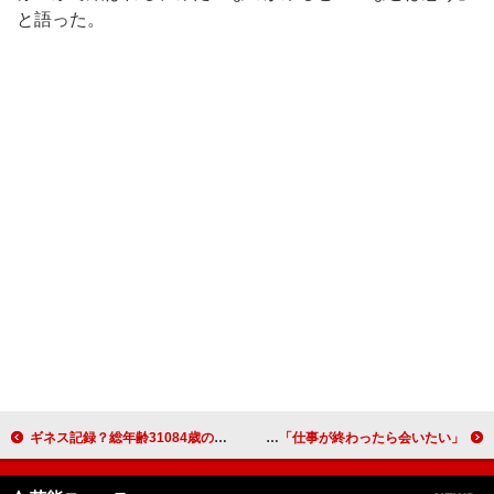
と語った。
ギネス記録？総年齢31084歳の試写会 吉高由里子「おばあちゃんも連れてくればよった」
安めぐみ、プロポーズは誕生日かクリスマスに！ 「仕事が終わったら会いたい」