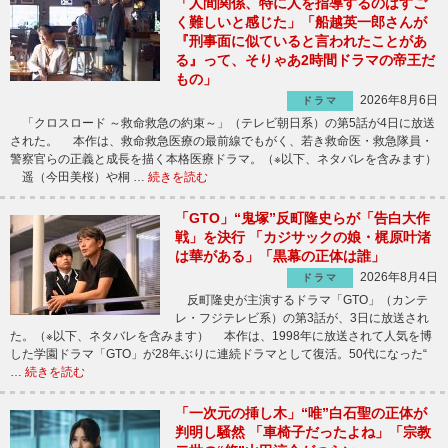
「人間関係、特に人を指導するのはすご
く難しいと感じた」「船越英一郎さんが
『刑事面に似ていると言われたことがあ
る』って、そりゃあ2時間ドラマの帝王だ
もの」
2026年8月6日
ドラマ
「クロスロード ～救命救急の約束～」（テレビ朝日系）の第5話が4日に放送
された。 本作は、救命救急医療の最前線でもがく、若き救命医・救急隊員・
警察官らの正義と成長を描く本格医療ドラマ。（※以下、ネタバレを含みます）
遥（今田美桜）や桐 …
続きを読む
「GTO」“鬼塚”反町隆史らが「告白大作
戦」を決行 「カジサックの娘・梶原叶渚
は華がある」「黒幕の正体は誰」
2026年8月4日
ドラマ
反町隆史が主演するドラマ「GTO」（カンテ
レ・フジテレビ系）の第3話が、3日に放送され
た。（※以下、ネタバレを含みます） 本作は、1998年に放送されて人気を博
した学園ドラマ「GTO」が28年ぶりに連続ドラマとして復活。50代になった“
…
続きを読む
「一次元の挿し木」“唯”白石聖の正体が
判明し騒然 「車椅子だったよね」「宗教