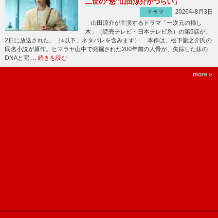
二世の“悠”山田涼介がつらい」
2026年8月3日
ドラマ
山田涼介が主演するドラマ「一次元の挿し
木」（読売テレビ・日本テレビ系）の第5話が、
2日に放送された。（※以下、ネタバレを含みます） 本作は、松下龍之介氏の
同名小説が原作。ヒマラヤ山中で発掘された200年前の人骨が、失踪した妹の
DNAと完 …
続きを読む
more »