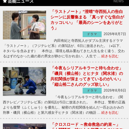
芸能ニュース
NEWS
「ラストノート」“澄晴”寺西拓人の告白
シーンに反響集まる 「真っすぐな告白が
カッコいい」「最高のシーンをありがと
う」
2026年8月7日
ドラマ
内田有紀と寺西拓人がダブル主演するドラマ
「ラストノート」（フジテレビ系）の第5話が、6日に放送された。（※以下、
ネタバレを含みます） 本作は、環境も積み重ねてきた人生も全く違う、交わ
るはずのなかった歳の差の男女が静かに引かれ合い、人生で …
続きを読む
「今夜もシリアルキラーと待ち合わせ」
「磯貝（横山裕）とヒナタ（関水渚）の
共犯関係が深まってきているのがいい」
「縦山裕二さんのグッズ欲しい」
2026年8月6日
ドラマ
「今夜もシリアルキラーと待ち合わせ」（関
西テレビ／フジテレビ系）の第6話が5日に放送された。 本作は、警察の正義
よりも復讐（ふくしゅう）を優先し、秘密の共犯関係を結んだ一匹おおかみの
刑事・磯貝（横山裕）と第六感女子ヒナタ（関水渚）の物語 …
続きを読む
「クロスロード ～救命救急の約束～」