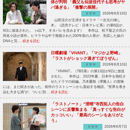
体が判明 「義父も仙波佳代子も思考がヤ
バ過ぎる」「衝撃の展開」
2026年8月10日
ドラマ
山田涼介が主演するドラマ「一次元の挿し
木」（読売テレビ・日本テレビ系）の第6話が、
9日に放送された。（※以下、ネタバレを含みます） 本作は、松下龍之介氏の
同名小説が原作。ヒマラヤ山中で発掘された200年前の人骨が、失踪した妹の
DNAと完 …
続きを読む
日曜劇場「VIVANT」「マジかよ野崎」
「ラストがショック過ぎてぼうぜん」
2026年8月10日
ドラマ
「VIVANT」（TBS系）の第13話が9日に放送
された。 本作は、2023年夏、日本中を熱狂さ
せたドラマの続編。乃木憂助（堺雅人）の冒険
には、まだ続きがあった。前作のラストシーンから直結する物語。“世界を巻き
込む大きな渦”が、ついに別 …
続きを読む
「ラストノート」“澄晴”寺西拓人の告白
シーンに反響集まる 「真っすぐな告白が
カッコいい」「最高のシーンをありがと
う」
2026年8月7日
ドラマ