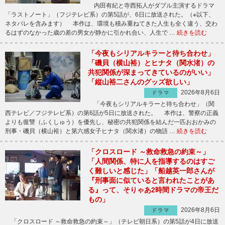
内田有紀と寺西拓人がダブル主演するドラマ
「ラストノート」（フジテレビ系）の第5話が、6日に放送された。（※以下、
ネタバレを含みます） 本作は、環境も積み重ねてきた人生も全く違う、交わ
るはずのなかった歳の差の男女が静かに引かれ合い、人生で …
続きを読む
「今夜もシリアルキラーと待ち合わせ」
「磯貝（横山裕）とヒナタ（関水渚）の
共犯関係が深まってきているのがいい」
「縦山裕二さんのグッズ欲しい」
2026年8月6日
ドラマ
「今夜もシリアルキラーと待ち合わせ」（関
西テレビ／フジテレビ系）の第6話が5日に放送された。 本作は、警察の正義
よりも復讐（ふくしゅう）を優先し、秘密の共犯関係を結んだ一匹おおかみの
刑事・磯貝（横山裕）と第六感女子ヒナタ（関水渚）の物語 …
続きを読む
「クロスロード ～救命救急の約束～」
「人間関係、特に人を指導するのはすご
く難しいと感じた」「船越英一郎さんが
『刑事面に似ていると言われたことがあ
る』って、そりゃあ2時間ドラマの帝王だ
もの」
2026年8月6日
ドラマ
「クロスロード ～救命救急の約束～」（テレビ朝日系）の第5話が4日に放送