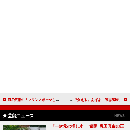
ELT伊藤の「マリンスポーツしたい」に持田大爆笑 持田の運転に伊藤は手すり離さず!?
立川談志師匠「お別れの会」で石原都知事が弔辞 「そのうちあの世で会える。あばよ、談志師匠」
芸能ニュース
NEWS
「一次元の挿し木」“紫陽”堀田真由の正