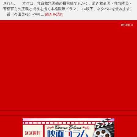
された。 本作は、救命救急医療の最前線でもがく、若き救命医・救急隊員・
警察官らの正義と成長を描く本格医療ドラマ。（※以下、ネタバレを含みます）
遥（今田美桜）や桐 …
続きを読む
more »