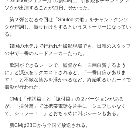
「Shufoo!(シュフー)」の新CMに、引き続きチャン・グン
ソクが出演することが21日、分かった。
第２弾となる今回は「Shufoo!の歌」をチャン・グンソ
クが作詞し、振り付けをするというストーリーになってい
る。
韓国のホテルで行われた撮影現場でも、日韓のスタッフ
の中で一番のムードメーカーだった。
歌詞ができるシーンで、監督から「自画自賛するよう
に」と演技をリクエストされると、「一番自信がありま
す！」と不敵な笑みを浮かべるなど、終始明るいムードで
撮影が行われた。
CMは「作詞篇」と「振付篇」の２バージョンがある
が、「振付篇」では携帯電話を片手に「シュフじゃなく
て、シュフー！！」とおちゃめに叫ぶシーンもある。
新CMは23日から全国で放送される。