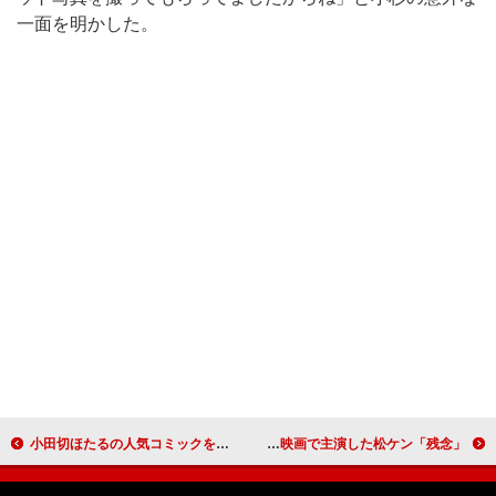
一面を明かした。
小田切ほたるの人気コミックを舞台化！ 大河元気、ぶっつけ本番シーンに大緊張
森田芳光監督の急逝に役所広司らショック 来春公開の映画で主演した松ケン「残念」