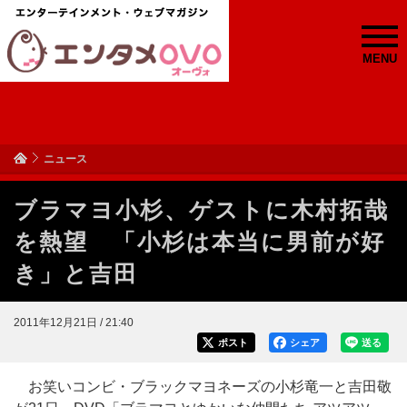
MENU
ニュース
ブラマヨ小杉、ゲストに木村拓哉
を熱望 「小杉は本当に男前が好
き」と吉田
2011年12月21日 / 21:40
ポスト
シェア
送る
お笑いコンビ・ブラックマヨネーズの小杉竜一と吉田敬