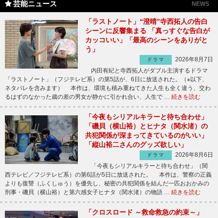
芸能ニュース
NEWS
「ラストノート」“澄晴”寺西拓人の告白
シーンに反響集まる 「真っすぐな告白が
カッコいい」「最高のシーンをありがと
う」
2026年8月7日
ドラマ
内田有紀と寺西拓人がダブル主演するドラマ
「ラストノート」（フジテレビ系）の第5話が、6日に放送された。（※以下、
ネタバレを含みます） 本作は、環境も積み重ねてきた人生も全く違う、交わ
るはずのなかった歳の差の男女が静かに引かれ合い、人生で …
続きを読む
「今夜もシリアルキラーと待ち合わせ」
「磯貝（横山裕）とヒナタ（関水渚）の
共犯関係が深まってきているのがいい」
「縦山裕二さんのグッズ欲しい」
2026年8月6日
ドラマ
「今夜もシリアルキラーと待ち合わせ」（関
西テレビ／フジテレビ系）の第6話が5日に放送された。 本作は、警察の正義
よりも復讐（ふくしゅう）を優先し、秘密の共犯関係を結んだ一匹おおかみの
刑事・磯貝（横山裕）と第六感女子ヒナタ（関水渚）の物語 …
続きを読む
「クロスロード ～救命救急の約束～」