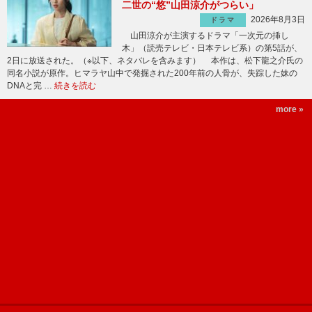
二世の“悠”山田涼介がつらい」
2026年8月3日
ドラマ
山田涼介が主演するドラマ「一次元の挿し
木」（読売テレビ・日本テレビ系）の第5話が、
2日に放送された。（※以下、ネタバレを含みます） 本作は、松下龍之介氏の
同名小説が原作。ヒマラヤ山中で発掘された200年前の人骨が、失踪した妹の
DNAと完 …
続きを読む
more »