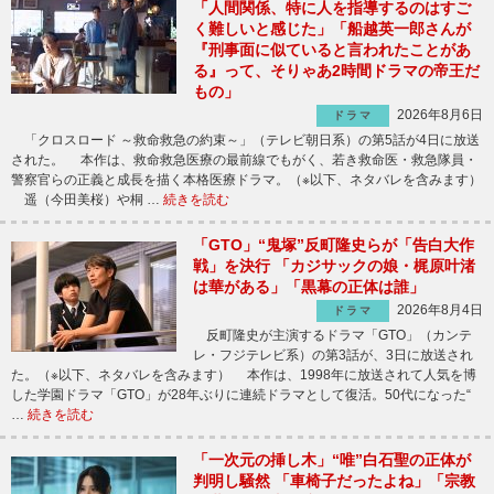
「人間関係、特に人を指導するのはすご
く難しいと感じた」「船越英一郎さんが
『刑事面に似ていると言われたことがあ
る』って、そりゃあ2時間ドラマの帝王だ
もの」
2026年8月6日
ドラマ
「クロスロード ～救命救急の約束～」（テレビ朝日系）の第5話が4日に放送
された。 本作は、救命救急医療の最前線でもがく、若き救命医・救急隊員・
警察官らの正義と成長を描く本格医療ドラマ。（※以下、ネタバレを含みます）
遥（今田美桜）や桐 …
続きを読む
「GTO」“鬼塚”反町隆史らが「告白大作
戦」を決行 「カジサックの娘・梶原叶渚
は華がある」「黒幕の正体は誰」
2026年8月4日
ドラマ
反町隆史が主演するドラマ「GTO」（カンテ
レ・フジテレビ系）の第3話が、3日に放送され
た。（※以下、ネタバレを含みます） 本作は、1998年に放送されて人気を博
した学園ドラマ「GTO」が28年ぶりに連続ドラマとして復活。50代になった“
…
続きを読む
「一次元の挿し木」“唯”白石聖の正体が
判明し騒然 「車椅子だったよね」「宗教