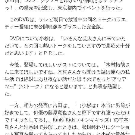
が21日、DVD「ブラマヨとゆかいな仲間たち アツアツ
っ！」の発売を記念し、東京都内でイベントを行った。
このDVDは、テレビ朝日で放送中の同名トークバラエ
ティー番組に未公開映像をプラスした完全版。
DVDについて小杉は、「いろんな芸人さんに来ていた
だいて、どの回も熱いトークをしていますので見応え十分
だと思います」とＰＲした。
今後、登場してほしいゲストについては、「木村拓哉さ
んに来てほしいですね。木村さんから聞ける話は俺らの私
生活では絶対にあり得ない話だと思うのでもっと“アツア
ツっ”（のトーク）になると思います」と共演を熱望し
た。
一方、相方の発言に吉田は、「（小杉は）本当に男前が
好きでして、俳優の藤原竜也さんと廊下ですれ違っただけ
でドキッとしてるし、KinKi Kids（キンキキッズ）の堂本
剛さんと別番組で共演したときは、収録終わりにツーショ
ット写真を撮ってもらってましたからね」と小杉の意外な