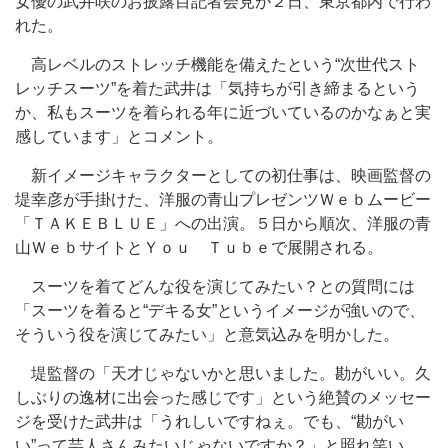
女優の武井咲のお披露目記者会見が２日、東京都内で行わ
れた。
高レベルのストレッチ機能を備えたという“次世代スト
レッチスーツ”を着た武井は「気持ちが引き締まるという
か、私もスーツを着られる年に近づいているのかなぁと実
感しています」とコメント。
新イメージキャラクターとしての初仕事は、映画監督の
堤幸彦が手掛けた、洋服の青山プレゼンツＷｅｂムービー
「ＴＡＫＥＢＬＵＥ」への出演。５日から順次、洋服の青
山ＷｅｂサイトとＹｏｕ Ｔｕｂｅで展開される。
スーツを着てどんな役を演じてみたい？との質問には
「スーツを着ると“デキる女”というイメージが強いので、
そういう役を演じてみたい」と意気込みを明かした。
堤監督の「天才じゃないかと思いました。勘がいい。久
しぶりの逸材に出会った感じです」という絶賛のメッセー
ジを受けた武井は「うれしいですねぇ。でも、“勘がい
い”って芸人さんみたいじゃないですか？」と照れ笑い。