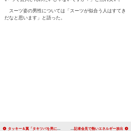
スーツ姿の男性については「スーツが似合う人はすてき
だなと思います」と語った。
タッキー＆翼「タキツバを男にしちゃって！」 全国ツアー東京公演で、新曲を初披露
我が家の坪倉、なでしこジャパンの川澄選手を狙う ＤＶＤ発売記念記者会見で熱いエネルギー放出！？