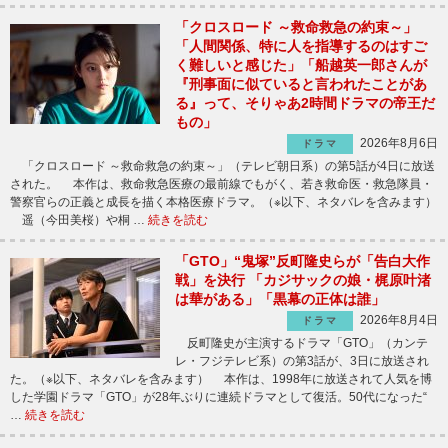
「クロスロード ～救命救急の約束～」
「人間関係、特に人を指導するのはすご
く難しいと感じた」「船越英一郎さんが
『刑事面に似ていると言われたことがあ
る』って、そりゃあ2時間ドラマの帝王だ
もの」
2026年8月6日
ドラマ
「クロスロード ～救命救急の約束～」（テレビ朝日系）の第5話が4日に放送
された。 本作は、救命救急医療の最前線でもがく、若き救命医・救急隊員・
警察官らの正義と成長を描く本格医療ドラマ。（※以下、ネタバレを含みます）
遥（今田美桜）や桐 …
続きを読む
「GTO」“鬼塚”反町隆史らが「告白大作
戦」を決行 「カジサックの娘・梶原叶渚
は華がある」「黒幕の正体は誰」
2026年8月4日
ドラマ
反町隆史が主演するドラマ「GTO」（カンテ
レ・フジテレビ系）の第3話が、3日に放送され
た。（※以下、ネタバレを含みます） 本作は、1998年に放送されて人気を博
した学園ドラマ「GTO」が28年ぶりに連続ドラマとして復活。50代になった“
…
続きを読む