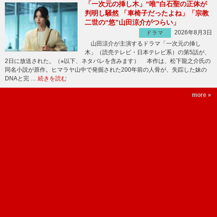
「一次元の挿し木」“唯”白石聖の正体が
判明し騒然 「車椅子だったよね」「宗教
二世の“悠”山田涼介がつらい」
2026年8月3日
ドラマ
山田涼介が主演するドラマ「一次元の挿し
木」（読売テレビ・日本テレビ系）の第5話が、
2日に放送された。（※以下、ネタバレを含みます） 本作は、松下龍之介氏の
同名小説が原作。ヒマラヤ山中で発掘された200年前の人骨が、失踪した妹の
DNAと完 …
続きを読む
more »