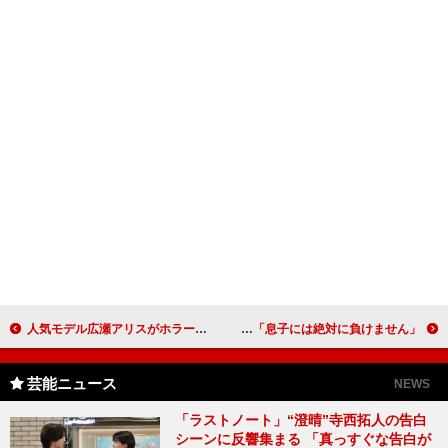
人気モデル広瀬アリスがホラー映画で初主演 カリスマブロガー、てんちむ「マジで怖い！」
宮迫博之の息子がＣＭナレーションでデビュー 「息子には絶対に負けません」
芸能ニュース
NEWS
「ラストノート」“澄晴”寺西拓人の告白
シーンに反響集まる 「真っすぐな告白が