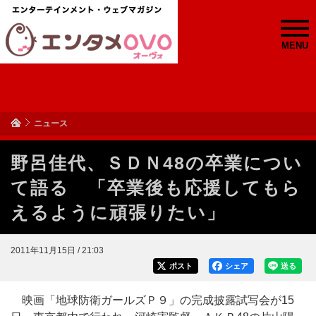
MENU
ニュース
野呂佳代、ＳＤＮ48の卒業につい
て語る 「卒業後も応援してもら
えるように頑張りたい」
2011年11月15日 / 21:03
ポスト
シェア
送る
映画「地球防衛ガールズＰ９」の完成披露試写会が15