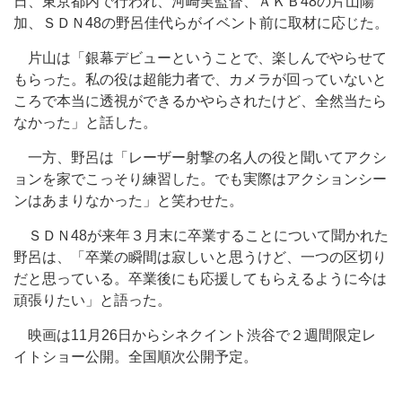
日、東京都内で行われ、河崎実監督、ＡＫＢ48の片山陽
加、ＳＤＮ48の野呂佳代らがイベント前に取材に応じた。
片山は「銀幕デビューということで、楽しんでやらせて
もらった。私の役は超能力者で、カメラが回っていないと
ころで本当に透視ができるかやらされたけど、全然当たら
なかった」と話した。
一方、野呂は「レーザー射撃の名人の役と聞いてアクシ
ョンを家でこっそり練習した。でも実際はアクションシー
ンはあまりなかった」と笑わせた。
ＳＤＮ48が来年３月末に卒業することについて聞かれた
野呂は、「卒業の瞬間は寂しいと思うけど、一つの区切り
だと思っている。卒業後にも応援してもらえるように今は
頑張りたい」と語った。
映画は11月26日からシネクイント渋谷で２週間限定レ
イトショー公開。全国順次公開予定。