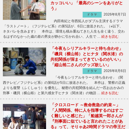
カッコいい」「最高のシーンをありがと
う」
2026年8月7日
ドラマ
内田有紀と寺西拓人がダブル主演するドラマ
「ラストノート」（フジテレビ系）の第5話が、6日に放送された。（※以下、
ネタバレを含みます） 本作は、環境も積み重ねてきた人生も全く違う、交わ
るはずのなかった歳の差の男女が静かに引かれ合い、人生で …
続きを読む
「今夜もシリアルキラーと待ち合わせ」
「磯貝（横山裕）とヒナタ（関水渚）の
共犯関係が深まってきているのがいい」
「縦山裕二さんのグッズ欲しい」
2026年8月6日
ドラマ
「今夜もシリアルキラーと待ち合わせ」（関
西テレビ／フジテレビ系）の第6話が5日に放送された。 本作は、警察の正義
よりも復讐（ふくしゅう）を優先し、秘密の共犯関係を結んだ一匹おおかみの
刑事・磯貝（横山裕）と第六感女子ヒナタ（関水渚）の物語 …
続きを読む
「クロスロード ～救命救急の約束～」
「人間関係、特に人を指導するのはすご
く難しいと感じた」「船越英一郎さんが
『刑事面に似ていると言われたことがあ
る』って、そりゃあ2時間ドラマの帝王だ