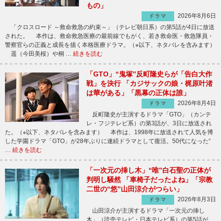
もの」
2026年8月6日
ドラマ
「クロスロード ～救命救急の約束～」（テレビ朝日系）の第5話が4日に放送
された。 本作は、救命救急医療の最前線でもがく、若き救命医・救急隊員・
警察官らの正義と成長を描く本格医療ドラマ。（※以下、ネタバレを含みます）
遥（今田美桜）や桐 …
続きを読む
「GTO」“鬼塚”反町隆史らが「告白大作
戦」を決行 「カジサックの娘・梶原叶渚
は華がある」「黒幕の正体は誰」
2026年8月4日
ドラマ
反町隆史が主演するドラマ「GTO」（カンテ
レ・フジテレビ系）の第3話が、3日に放送され
た。（※以下、ネタバレを含みます） 本作は、1998年に放送されて人気を博
した学園ドラマ「GTO」が28年ぶりに連続ドラマとして復活。50代になった“
…
続きを読む
「一次元の挿し木」“唯”白石聖の正体が
判明し騒然 「車椅子だったよね」「宗教
二世の“悠”山田涼介がつらい」
2026年8月3日
ドラマ
山田涼介が主演するドラマ「一次元の挿し
木」（読売テレビ・日本テレビ系）の第5話が、