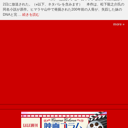
2日に放送された。（※以下、ネタバレを含みます） 本作は、松下龍之介氏の
同名小説が原作。ヒマラヤ山中で発掘された200年前の人骨が、失踪した妹の
DNAと完 …
続きを読む
more »