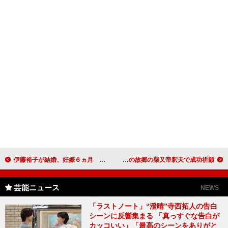
伊藤裕子が結婚、妊娠６ヵ月 夫は「強いて言うなら、熱い男」
山田洋次、小津作品の「東京物語」を舞台化 第二の故郷の柴又帝釈天で成功祈願
芸能ニュース
NEWS
「ラストノート」“澄晴”寺西拓人の告白
シーンに反響集まる 「真っすぐな告白が
カッコいい」「最高のシーンをありがと