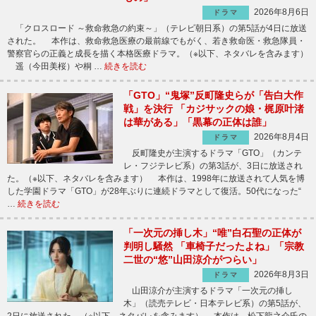
2026年8月6日
ドラマ
「クロスロード ～救命救急の約束～」（テレビ朝日系）の第5話が4日に放送
された。 本作は、救命救急医療の最前線でもがく、若き救命医・救急隊員・
警察官らの正義と成長を描く本格医療ドラマ。（※以下、ネタバレを含みます）
遥（今田美桜）や桐 …
続きを読む
「GTO」“鬼塚”反町隆史らが「告白大作
戦」を決行 「カジサックの娘・梶原叶渚
は華がある」「黒幕の正体は誰」
2026年8月4日
ドラマ
反町隆史が主演するドラマ「GTO」（カンテ
レ・フジテレビ系）の第3話が、3日に放送され
た。（※以下、ネタバレを含みます） 本作は、1998年に放送されて人気を博
した学園ドラマ「GTO」が28年ぶりに連続ドラマとして復活。50代になった“
…
続きを読む
「一次元の挿し木」“唯”白石聖の正体が
判明し騒然 「車椅子だったよね」「宗教
二世の“悠”山田涼介がつらい」
2026年8月3日
ドラマ
山田涼介が主演するドラマ「一次元の挿し
木」（読売テレビ・日本テレビ系）の第5話が、
2日に放送された。（※以下、ネタバレを含みます） 本作は、松下龍之介氏の