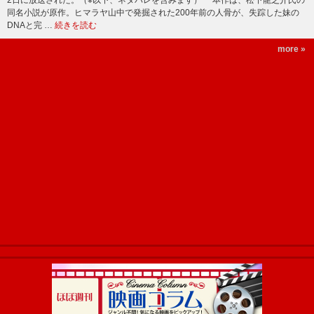
同名小説が原作。ヒマラヤ山中で発掘された200年前の人骨が、失踪した妹の
DNAと完 …
続きを読む
more »