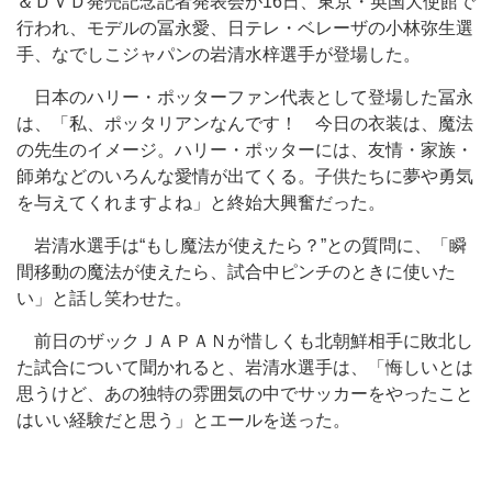
＆ＤＶＤ発売記念記者発表会が16日、東京・英国大使館で
行われ、モデルの冨永愛、日テレ・ベレーザの小林弥生選
手、なでしこジャパンの岩清水梓選手が登場した。
日本のハリー・ポッターファン代表として登場した冨永
は、「私、ポッタリアンなんです！ 今日の衣装は、魔法
の先生のイメージ。ハリー・ポッターには、友情・家族・
師弟などのいろんな愛情が出てくる。子供たちに夢や勇気
を与えてくれますよね」と終始大興奮だった。
岩清水選手は“もし魔法が使えたら？”との質問に、「瞬
間移動の魔法が使えたら、試合中ピンチのときに使いた
い」と話し笑わせた。
前日のザックＪＡＰＡＮが惜しくも北朝鮮相手に敗北し
た試合について聞かれると、岩清水選手は、「悔しいとは
思うけど、あの独特の雰囲気の中でサッカーをやったこと
はいい経験だと思う」とエールを送った。