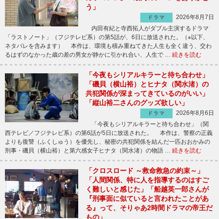
う」
2026年8月7日
ドラマ
内田有紀と寺西拓人がダブル主演するドラマ
「ラストノート」（フジテレビ系）の第5話が、6日に放送された。（※以下、
ネタバレを含みます） 本作は、環境も積み重ねてきた人生も全く違う、交わ
るはずのなかった歳の差の男女が静かに引かれ合い、人生で …
続きを読む
「今夜もシリアルキラーと待ち合わせ」
「磯貝（横山裕）とヒナタ（関水渚）の
共犯関係が深まってきているのがいい」
「縦山裕二さんのグッズ欲しい」
2026年8月6日
ドラマ
「今夜もシリアルキラーと待ち合わせ」（関
西テレビ／フジテレビ系）の第6話が5日に放送された。 本作は、警察の正義
よりも復讐（ふくしゅう）を優先し、秘密の共犯関係を結んだ一匹おおかみの
刑事・磯貝（横山裕）と第六感女子ヒナタ（関水渚）の物語 …
続きを読む
「クロスロード ～救命救急の約束～」
「人間関係、特に人を指導するのはすご
く難しいと感じた」「船越英一郎さんが
『刑事面に似ていると言われたことがあ
る』って、そりゃあ2時間ドラマの帝王だ
もの」