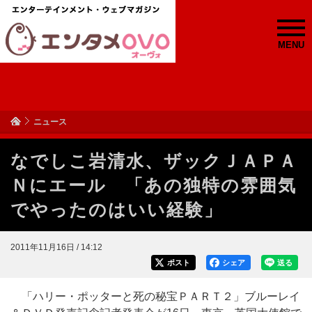
MENU
ニュース
なでしこ岩清水、ザックＪＡＰＡ
Ｎにエール 「あの独特の雰囲気
でやったのはいい経験」
2011年11月16日 / 14:12
ポスト
シェア
送る
「ハリー・ポッターと死の秘宝ＰＡＲＴ２」ブルーレイ