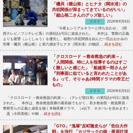
「磯貝（横山裕）とヒナタ（関水渚）の
共犯関係が深まってきているのがいい」
「縦山裕二さんのグッズ欲しい」
2026年8月6日
ドラマ
「今夜もシリアルキラーと待ち合わせ」（関
西テレビ／フジテレビ系）の第6話が5日に放送された。 本作は、警察の正義
よりも復讐（ふくしゅう）を優先し、秘密の共犯関係を結んだ一匹おおかみの
刑事・磯貝（横山裕）と第六感女子ヒナタ（関水渚）の物語 …
続きを読む
「クロスロード ～救命救急の約束～」
「人間関係、特に人を指導するのはすご
く難しいと感じた」「船越英一郎さんが
『刑事面に似ていると言われたことがあ
る』って、そりゃあ2時間ドラマの帝王だ
もの」
2026年8月6日
ドラマ
「クロスロード ～救命救急の約束～」（テレビ朝日系）の第5話が4日に放送
された。 本作は、救命救急医療の最前線でもがく、若き救命医・救急隊員・
警察官らの正義と成長を描く本格医療ドラマ。（※以下、ネタバレを含みます）
遥（今田美桜）や桐 …
続きを読む
「GTO」“鬼塚”反町隆史らが「告白大作
戦」を決行 「カジサックの娘・梶原叶渚