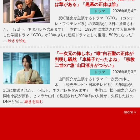
は華がある」「黒幕の正体は誰」
2026年8月4日
ドラマ
反町隆史が主演するドラマ「GTO」（カンテ
レ・フジテレビ系）の第3話が、3日に放送され
た。（※以下、ネタバレを含みます） 本作は、1998年に放送されて人気を博
した学園ドラマ「GTO」が28年ぶりに連続ドラマとして復活。50代になった“
…
続きを読む
「一次元の挿し木」“唯”白石聖の正体が
判明し騒然 「車椅子だったよね」「宗教
二世の“悠”山田涼介がつらい」
2026年8月3日
ドラマ
山田涼介が主演するドラマ「一次元の挿し
木」（読売テレビ・日本テレビ系）の第5話が、
2日に放送された。（※以下、ネタバレを含みます） 本作は、松下龍之介氏の
同名小説が原作。ヒマラヤ山中で発掘された200年前の人骨が、失踪した妹の
DNAと完 …
続きを読む
more »