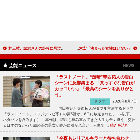
桂三枝、談志さんの訃報に号泣 弟子の志の輔、最後まで格好良かった
玉木宏がカメラマンとして初写真展開催 玉木宏「決まった女性はいない」
芸能ニュース
NEWS
「ラストノート」“澄晴”寺西拓人の告白
シーンに反響集まる 「真っすぐな告白が
カッコいい」「最高のシーンをありがと
う」
2026年8月7日
ドラマ
内田有紀と寺西拓人がダブル主演するドラマ
「ラストノート」（フジテレビ系）の第5話が、6日に放送された。（※以下、
ネタバレを含みます） 本作は、環境も積み重ねてきた人生も全く違う、交わ
るはずのなかった歳の差の男女が静かに引かれ合い、人生で …
続きを読む
「今夜もシリアルキラーと待ち合わせ」