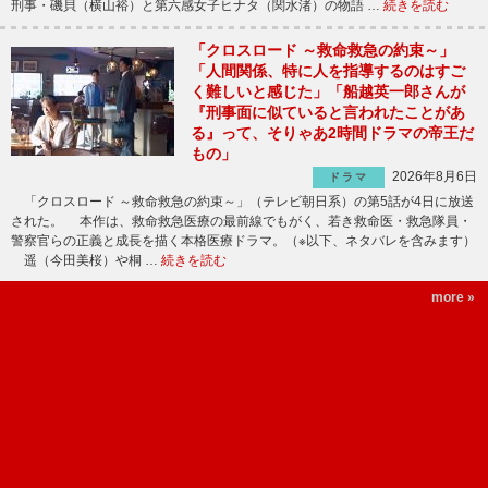
刑事・磯貝（横山裕）と第六感女子ヒナタ（関水渚）の物語 …
続きを読む
「クロスロード ～救命救急の約束～」
「人間関係、特に人を指導するのはすご
く難しいと感じた」「船越英一郎さんが
『刑事面に似ていると言われたことがあ
る』って、そりゃあ2時間ドラマの帝王だ
もの」
2026年8月6日
ドラマ
「クロスロード ～救命救急の約束～」（テレビ朝日系）の第5話が4日に放送
された。 本作は、救命救急医療の最前線でもがく、若き救命医・救急隊員・
警察官らの正義と成長を描く本格医療ドラマ。（※以下、ネタバレを含みます）
遥（今田美桜）や桐 …
続きを読む
more »