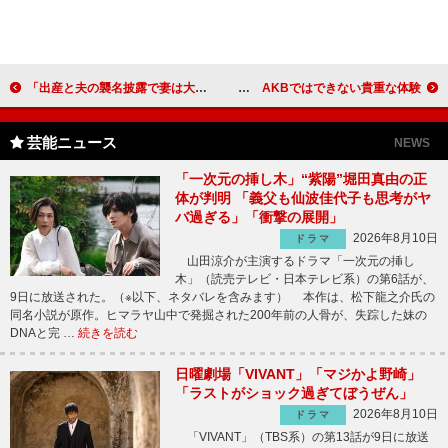
「出産と夫の襲名披露で妻は大変」と勘太郎 謙虚な気持ちと向上心を忘れない
Watanabe Girls集合で存在感見せた柏木 AKBではできない貴重な体験
芸能ニュース
NEWS
「一次元の挿し木」“紫陽”堀田真由の正
体が判明 「義父も仙波佳代子も思考がヤ
バ過ぎる」「衝撃の展開」
2026年8月10日
ドラマ
山田涼介が主演するドラマ「一次元の挿し
木」（読売テレビ・日本テレビ系）の第6話が、
9日に放送された。（※以下、ネタバレを含みます） 本作は、松下龍之介氏の
同名小説が原作。ヒマラヤ山中で発掘された200年前の人骨が、失踪した妹の
DNAと完 …
続きを読む
日曜劇場「VIVANT」「マジかよ野崎」
「ラストがショック過ぎてぼうぜん」
2026年8月10日
ドラマ
「VIVANT」（TBS系）の第13話が9日に放送