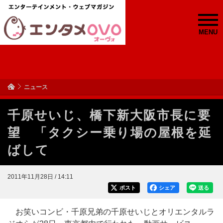
MENU
ニュース
千原せいじ、橋下新大阪市長に要
望 「タクシー乗り場の屋根を延
ばして
2011年11月28日 / 14:11
ポスト
シェア
送る
お笑いコンビ・千原兄弟の千原せいじとオリエンタルラ