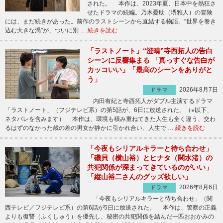
された。 本作は、2023年夏、日本中を熱狂さ
せたドラマの続編。乃木憂助（堺雅人）の冒険
には、まだ続きがあった。前作のラストシーンから直結する物語。“世界を巻き
込む大きな渦”が、ついに別 …
続きを読む
「ラストノート」“澄晴”寺西拓人の告白
シーンに反響集まる 「真っすぐな告白が
カッコいい」「最高のシーンをありがと
う」
2026年8月7日
ドラマ
内田有紀と寺西拓人がダブル主演するドラマ
「ラストノート」（フジテレビ系）の第5話が、6日に放送された。（※以下、
ネタバレを含みます） 本作は、環境も積み重ねてきた人生も全く違う、交わ
るはずのなかった歳の差の男女が静かに引かれ合い、人生で …
続きを読む
「今夜もシリアルキラーと待ち合わせ」
「磯貝（横山裕）とヒナタ（関水渚）の
共犯関係が深まってきているのがいい」
「縦山裕二さんのグッズ欲しい」
2026年8月6日
ドラマ
「今夜もシリアルキラーと待ち合わせ」（関
西テレビ／フジテレビ系）の第6話が5日に放送された。 本作は、警察の正義
よりも復讐（ふくしゅう）を優先し、秘密の共犯関係を結んだ一匹おおかみの