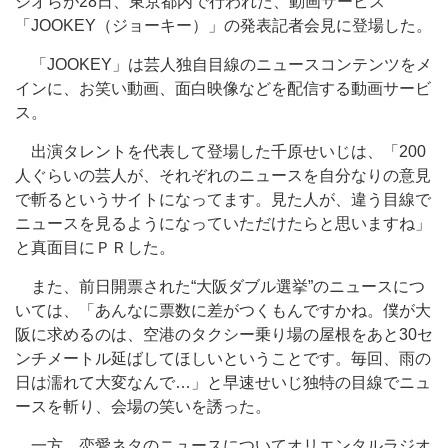
ジオらが28日、東京都内で行われた、動画サービス
「JOOKEY（ジョーキー）」の発表記者会見に登場した。
「JOOKEY」は芸人独自目線のニュースコンテンツをメ
インに、お笑い動画、面白映像などを配信する動画サービ
ス。
出演タレントを代表して登場した千原せいじは、「200
人ぐらいの芸人が、それぞれのニュースを自分なりの意見
で斬るというサイトになってます。見た人が、違う目線で
ニュースを見るようになっていただけたらと思いますね」
と真面目にＰＲした。
また、前日開票された“大阪ダブル選挙”のニュースにつ
いては、「あんなに票数に差がつくもんですかね。僕が大
阪に求めるのは、空港のタクシー乗り場の屋根をあと30セ
ンチメートル延ばしてほしいということです。毎回、雨の
日は濡れて大変なんで…」と早速せいじ独特の目線でニュ
ースを斬り、会場の笑いを誘った。
一方、恋愛ネタのニュースについてオリエンタルラジオ