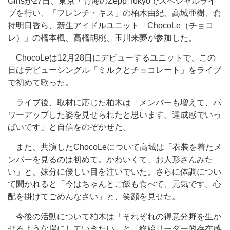
Girlsが27日、東京・青海のZepp Tokyoでスペシャルライ
ブを行い、「フレンチ・キス」の柏木由紀、高城亜樹、倉
持明日香ら、新生アイドルユニット「ChocoLe（チョコ
レ）」の橋本楓、高橋胡桃、玉川来夢が参加した。
ChocoLeは12月28日にデビューするユニットで、この
日はデビューシングル「ミルクとチョコレート」をライブ
で初めて歌った。
ライブ後、取材に応じた柏木は「メンバーも増えて、パ
ワーアップした姿を見せられたと思います。達成感でいっ
ぱいです」と自信をのぞかせた。
また、共演したChocoLeについて高城は「衣装を着たメ
ンバーを見るのは初めて。かわいくて、お人形さんみた
い」と、妹分に優しい目を注いでいた。さらに体調につい
て聞かれると「今はちゃんとご飯も食べて、元気です。心
配を掛けてごめんなさい」と、笑顔を見せた。
今後の活動について柏木は「それぞれの得意分野を生か
せるような場にしていきたい」と、終始リーダー的存在感