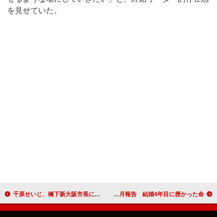
を見せていた。
千原せいじ、橋下新大阪市長に要望 「タクシー乗り場の屋根を延ばして
麻生久美子、妊娠5カ月報告 結婚4年目に授かった命