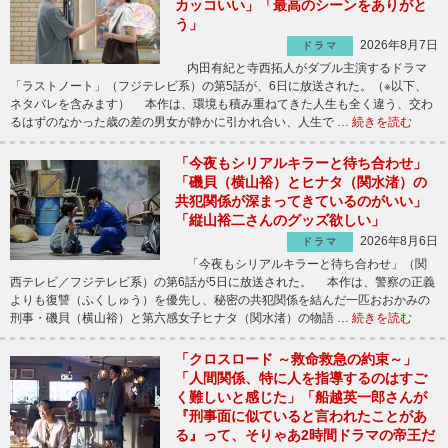
カッコいい」「最高のシーンをありがと
う」
2026年8月7日
ドラマ
内田有紀と寺西拓人がダブル主演するドラマ
「ラストノート」（フジテレビ系）の第5話が、6日に放送された。（※以下、
ネタバレを含みます） 本作は、環境も積み重ねてきた人生も全く違う、交わ
るはずのなかった歳の差の男女が静かに引かれ合い、人生で …
続きを読む
「今夜もシリアルキラーと待ち合わせ」
「磯貝（横山裕）とヒナタ（関水渚）の
共犯関係が深まってきているのがいい」
「縦山裕二さんのグッズ欲しい」
2026年8月6日
ドラマ
「今夜もシリアルキラーと待ち合わせ」（関
西テレビ／フジテレビ系）の第6話が5日に放送された。 本作は、警察の正義
よりも復讐（ふくしゅう）を優先し、秘密の共犯関係を結んだ一匹おおかみの
刑事・磯貝（横山裕）と第六感女子ヒナタ（関水渚）の物語 …
続きを読む
「クロスロード ～救命救急の約束～」
「人間関係、特に人を指導するのはすご
く難しいと感じた」「船越英一郎さんが
『刑事面に似ていると言われたことがあ
る』って、そりゃあ2時間ドラマの帝王だ