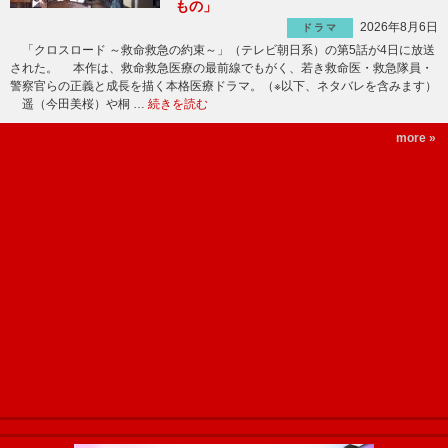
もの」
2026年8月6日
ドラマ
「クロスロード ～救命救急の約束～」（テレビ朝日系）の第5話が4日に放送
された。 本作は、救命救急医療の最前線でもがく、若き救命医・救急隊員・
警察官らの正義と成長を描く本格医療ドラマ。（※以下、ネタバレを含みます）
遥（今田美桜）や桐 …
続きを読む
more »