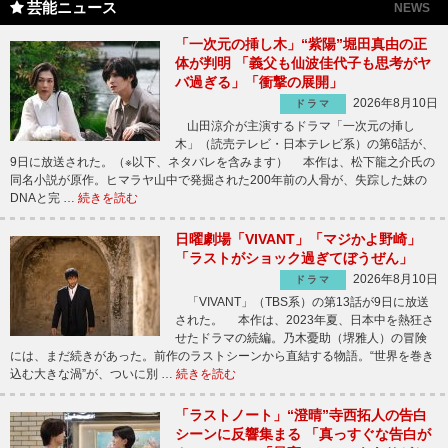
芸能ニュース
NEWS
「一次元の挿し木」“紫陽”堀田真由の正
体が判明 「義父も仙波佳代子も思考がヤ
バ過ぎる」「衝撃の展開」
2026年8月10日
ドラマ
山田涼介が主演するドラマ「一次元の挿し
木」（読売テレビ・日本テレビ系）の第6話が、
9日に放送された。（※以下、ネタバレを含みます） 本作は、松下龍之介氏の
同名小説が原作。ヒマラヤ山中で発掘された200年前の人骨が、失踪した妹の
DNAと完 …
続きを読む
日曜劇場「VIVANT」「マジかよ野崎」
「ラストがショック過ぎてぼうぜん」
2026年8月10日
ドラマ
「VIVANT」（TBS系）の第13話が9日に放送
された。 本作は、2023年夏、日本中を熱狂さ
せたドラマの続編。乃木憂助（堺雅人）の冒険
には、まだ続きがあった。前作のラストシーンから直結する物語。“世界を巻き
込む大きな渦”が、ついに別 …
続きを読む
「ラストノート」“澄晴”寺西拓人の告白
シーンに反響集まる 「真っすぐな告白が