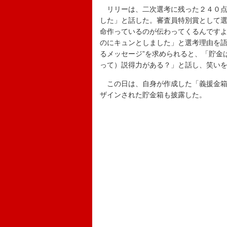
リリーは、二次選考に残った２４０点
した」と話した。審査員特別賞として
命作っているのが伝わってくるんです
のにキュンとしました」と選考理由を語
るメッセージ”を求められると、「貯金
って）説得力がある？」と話し、笑い
この日は、自身が作成した「義援金箱
ザインされた貯金箱も披露した。