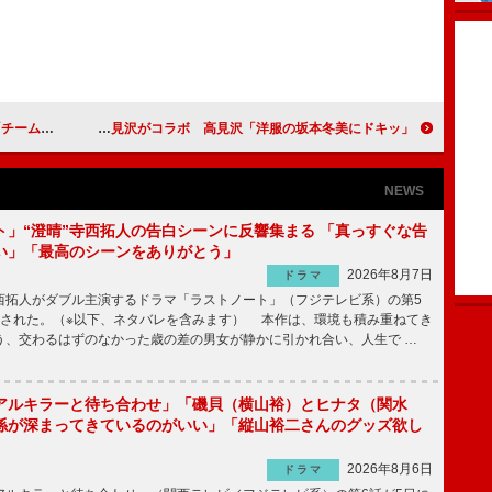
を取りたい！」
谷村新司とアルフィー・高見沢がコラボ 高見沢「洋服の坂本冬美にドキッ」
NEWS
ト」“澄晴”寺西拓人の告白シーンに反響集まる 「真っすぐな告
い」「最高のシーンをありがとう」
2026年8月7日
ドラマ
拓人がダブル主演するドラマ「ラストノート」（フジテレビ系）の第5
送された。（※以下、ネタバレを含みます） 本作は、環境も積み重ねてき
う、交わるはずのなかった歳の差の男女が静かに引かれ合い、人生で …
アルキラーと待ち合わせ」「磯貝（横山裕）とヒナタ（関水
係が深まってきているのがいい」「縦山裕二さんのグッズ欲し
2026年8月6日
ドラマ