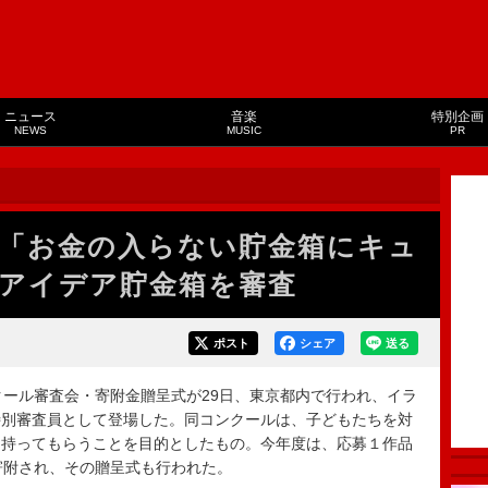
ニュース
音楽
特別企画
NEWS
MUSIC
PR
「お金の入らない貯金箱にキュ
アイデア貯金箱を審査
ポスト
シェア
送る
ール審査会・寄附金贈呈式が29日、東京都内で行われ、イラ
特別審査員として登場した。同コンクールは、子どもたちを対
を持ってもらうことを目的としたもの。今年度は、応募１作品
寄附され、その贈呈式も行われた。