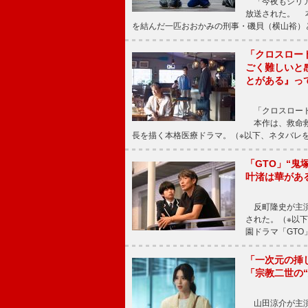
「今夜もシリア
放送された。 
を結んだ一匹おおかみの刑事・磯貝（横山裕）
「クロスロー
ごく難しいと
とがある』っ
「クロスロード
本作は、救命救
長を描く本格医療ドラマ。（※以下、ネタバレ
「GTO」“
叶渚は華があ
反町隆史が主演
された。（※以
園ドラマ「GTO
「一次元の挿
「宗教二世の
山田涼介が主演