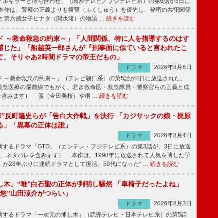
ルキラーと待ち合わせ」（関西テレビ／フジテレビ系）の第6話が5日に
本作は、警察の正義よりも復讐（ふくしゅう）を優先し、秘密の共犯関係
と第六感女子ヒナタ（関水渚）の物語 …
続きを読む
ド ～救命救急の約束～」「人間関係、特に人を指導するのはす
感じた」「船越英一郎さんが『刑事面に似ていると言われたこ
て、そりゃあ2時間ドラマの帝王だもの」
2026年8月6日
ドラマ
 ～救命救急の約束～」（テレビ朝日系）の第5話が4日に放送された。
急医療の最前線でもがく、若き救命医・救急隊員・警察官らの正義と成
を含みます） 遥（今田美桜）や桐 …
続きを読む
鬼塚”反町隆史らが「告白大作戦」を決行 「カジサックの娘・梶原
る」「黒幕の正体は誰」
2026年8月4日
ドラマ
するドラマ「GTO」（カンテレ・フジテレビ系）の第3話が、3日に放送
下、ネタバレを含みます） 本作は、1998年に放送されて人気を博した学
」が28年ぶりに連続ドラマとして復活。50代になった“ …
続きを読む
し木」“唯”白石聖の正体が判明し騒然 「車椅子だったよね」
“悠”山田涼介がつらい」
2026年8月3日
ドラマ
するドラマ「一次元の挿し木」（読売テレビ・日本テレビ系）の第5話