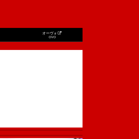
オーヴォ
OVO