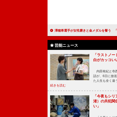
澤穂希選手が女性磨きと金メダルを誓う 「チーム一丸となって一番輝く色のメダル
芸能ニュース
「ラストノー
白がカッコい
内田有紀と寺西
話が、6日に放
た人生も全く違
続きを読む
「今夜もシリ
渚）の共犯関
い」