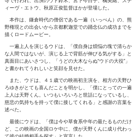
寺で行われ、出演のウド鈴木、宮下今日子、橘美緒、ステ
ィーヴ・エトウ、秋原正俊監督ほかが登場した。
本作は、鎌倉時代の僧侶である一遍（いっぺん）の、熊
野権現との出会いから京都釈迦堂での踊念仏の成功までを
描くロードムービー。
一遍上人を演じるウドは、「僕自身は煩悩の塊で清らか
な人間ではないが、演じる上で背筋が伸びる気がする」と
真面目にあいさつし、「うどの大木ならぬ“ウドの大役”」
と書かれてうれしいと笑顔を見せた。
また、ウドは、４１歳での映画初主演を、相方の天野ひ
ろゆきがとても喜んだことを明かし、「僕にとっての一遍
上人は天野くん。いつもいろいろと世話になっているし、
慈悲の気持ちを持って僕に接してくれる」と感謝の言葉を
述べた。
最後にウドは、「僕は今や草食系中年の最たるものだけ
ど、この映画の全国ロケ中に、僕が天野くんに成り代わっ
て彼の結婚相手を探す」と宣言した。