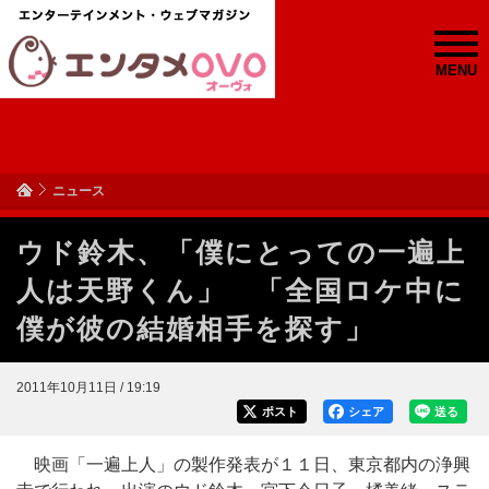
MENU
ニュース
ウド鈴木、「僕にとっての一遍上
人は天野くん」 「全国ロケ中に
僕が彼の結婚相手を探す」
2011年10月11日 / 19:19
ポスト
シェア
送る
映画「一遍上人」の製作発表が１１日、東京都内の浄興