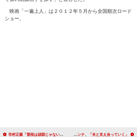
映画「一遍上人」は２０１２年５月から全国順次ロード
ショー。
市村正親「普段は頑固じゃない。子どもの言いなり」 連続テレビドラマで初主演、ドラマ「王様の家」
板野、秋元、宮澤らが“ＡＫＢ眼鏡選抜”に 土屋アンナ、「夫と支え合っていく」