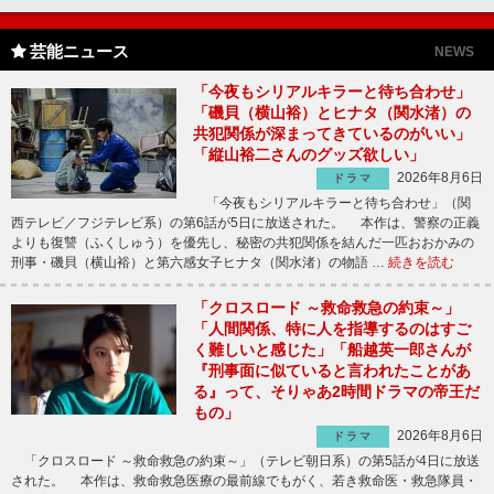
芸能ニュース
NEWS
「今夜もシリアルキラーと待ち合わせ」
「磯貝（横山裕）とヒナタ（関水渚）の
共犯関係が深まってきているのがいい」
「縦山裕二さんのグッズ欲しい」
2026年8月6日
ドラマ
「今夜もシリアルキラーと待ち合わせ」（関
西テレビ／フジテレビ系）の第6話が5日に放送された。 本作は、警察の正義
よりも復讐（ふくしゅう）を優先し、秘密の共犯関係を結んだ一匹おおかみの
刑事・磯貝（横山裕）と第六感女子ヒナタ（関水渚）の物語 …
続きを読む
「クロスロード ～救命救急の約束～」
「人間関係、特に人を指導するのはすご
く難しいと感じた」「船越英一郎さんが
『刑事面に似ていると言われたことがあ
る』って、そりゃあ2時間ドラマの帝王だ
もの」
2026年8月6日
ドラマ
「クロスロード ～救命救急の約束～」（テレビ朝日系）の第5話が4日に放送
された。 本作は、救命救急医療の最前線でもがく、若き救命医・救急隊員・