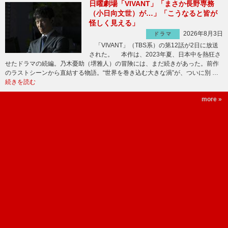
日曜劇場「VIVANT」「まさか長野専務
（小日向文世）が…」「こうなると皆が
怪しく見える」
2026年8月3日
ドラマ
「VIVANT」（TBS系）の第12話が2日に放送
された。 本作は、2023年夏、日本中を熱狂さ
せたドラマの続編。乃木憂助（堺雅人）の冒険には、まだ続きがあった。前作
のラストシーンから直結する物語。“世界を巻き込む大きな渦”が、ついに別 …
続きを読む
more »