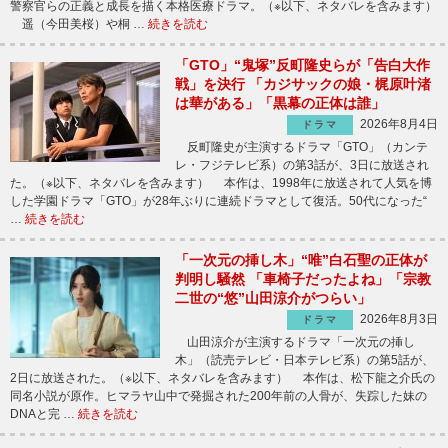
警察官らの正義と成長を描く本格医療ドラマ。（※以下、ネタバレを含みます）
遥（今田美桜）や桐 …
続きを読む
「GTO」“鬼塚”反町隆史らが「告白大作
戦」を決行 「カジサックの娘・梶原叶渚
は華がある」「黒幕の正体は誰」
2026年8月4日
ドラマ
反町隆史が主演するドラマ「GTO」（カンテ
レ・フジテレビ系）の第3話が、3日に放送され
た。（※以下、ネタバレを含みます） 本作は、1998年に放送されて人気を博
した学園ドラマ「GTO」が28年ぶりに連続ドラマとして復活。50代になった“
…
続きを読む
「一次元の挿し木」“唯”白石聖の正体が
判明し騒然 「車椅子だったよね」「宗教
二世の“悠”山田涼介がつらい」
2026年8月3日
ドラマ
山田涼介が主演するドラマ「一次元の挿し
木」（読売テレビ・日本テレビ系）の第5話が、
2日に放送された。（※以下、ネタバレを含みます） 本作は、松下龍之介氏の
同名小説が原作。ヒマラヤ山中で発掘された200年前の人骨が、失踪した妹の
DNAと完 …
続きを読む