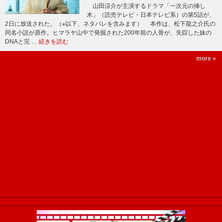
山田涼介が主演するドラマ「一次元の挿し
木」（読売テレビ・日本テレビ系）の第5話が、
2日に放送された。（※以下、ネタバレを含みます） 本作は、松下龍之介氏の
同名小説が原作。ヒマラヤ山中で発掘された200年前の人骨が、失踪した妹の
DNAと完 …
続きを読む
more »