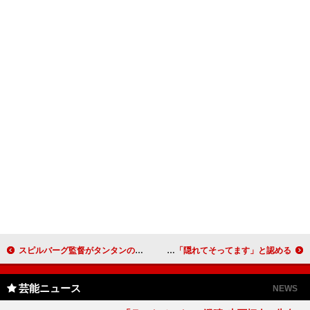
スピルバーグ監督がタンタンの故郷でＷプレミア 「エルジェもこの映画を気に入ってくれると思う」
南キャン・しずちゃん、楽屋でヒゲそり？！ 山ちゃんの暴露に、「隠れてそってます」と認める
芸能ニュース
NEWS