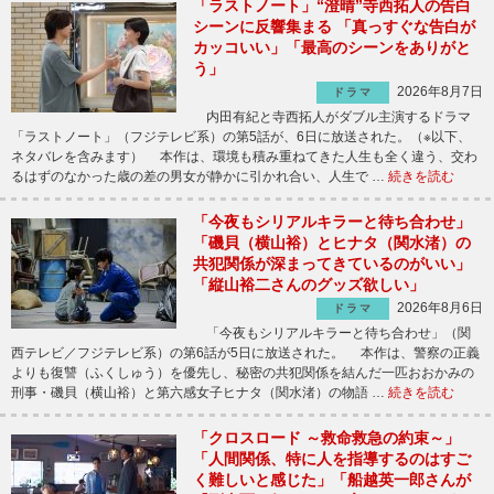
「ラストノート」“澄晴”寺西拓人の告白
シーンに反響集まる 「真っすぐな告白が
カッコいい」「最高のシーンをありがと
う」
2026年8月7日
ドラマ
内田有紀と寺西拓人がダブル主演するドラマ
「ラストノート」（フジテレビ系）の第5話が、6日に放送された。（※以下、
ネタバレを含みます） 本作は、環境も積み重ねてきた人生も全く違う、交わ
るはずのなかった歳の差の男女が静かに引かれ合い、人生で …
続きを読む
「今夜もシリアルキラーと待ち合わせ」
「磯貝（横山裕）とヒナタ（関水渚）の
共犯関係が深まってきているのがいい」
「縦山裕二さんのグッズ欲しい」
2026年8月6日
ドラマ
「今夜もシリアルキラーと待ち合わせ」（関
西テレビ／フジテレビ系）の第6話が5日に放送された。 本作は、警察の正義
よりも復讐（ふくしゅう）を優先し、秘密の共犯関係を結んだ一匹おおかみの
刑事・磯貝（横山裕）と第六感女子ヒナタ（関水渚）の物語 …
続きを読む
「クロスロード ～救命救急の約束～」
「人間関係、特に人を指導するのはすご
く難しいと感じた」「船越英一郎さんが