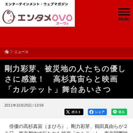
MENU
ニュース
剛力彩芽、被災地の人たちの優し
さに感激！ 高杉真宙らと映画
「カルテット」舞台あいさつ
2011年10月25日 / 13:59
ポスト
シェア
送る
俳優の高杉真宙（まひろ）、剛力彩芽、鶴田真由らが２