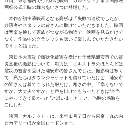
５日、東京都内で行われた映画「カルテット」東京国際映
画祭公式上映の舞台あいさつに登場した。
本作が初主演映画となる高杉は「失敗の連続でしたが、
共演者やスタッフの皆さんに助けていただきました。映画
は音楽を通して家族がつながる物語で、映画を見るだけで
なく、作品中のクラシックも聴いて楽しんでいただきたい
です」と語った。
東日本大震災で液状化被害を受けた千葉県浦安市での震
災直後の撮影について、剛力は「エキストラのほとんどは
震災の被害を受けた浦安市の皆さんでした。撮影時は寒く
て、私たちはダウンジャケットを借りていたけど、浦安市
の皆さんは着てこられた服だけ。寒さの中、『寒くないで
すか。大丈夫ですか』と声を掛けてもらったときは“本当
にやってきて良かった”と思いました」と、当時の感激を
口にした。
映画「カルテット」は、来年１月７日から東京・丸の内
ピカデリーほか全国ロードショー。