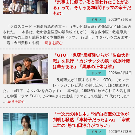
『刑事面に似ていると言われたことがあ
る』って、そりゃあ2時間ドラマの帝王だ
もの」
2026年8月6日
ドラマ
「クロスロード ～救命救急の約束～」（テレビ朝日系）の第5話が4日に放送
された。 本作は、救命救急医療の最前線でもがく、若き救命医・救急隊員・
警察官らの正義と成長を描く本格医療ドラマ。（※以下、ネタバレを含みます）
遥（今田美桜）や桐 …
続きを読む
「GTO」“鬼塚”反町隆史らが「告白大作
戦」を決行 「カジサックの娘・梶原叶渚
は華がある」「黒幕の正体は誰」
2026年8月4日
ドラマ
反町隆史が主演するドラマ「GTO」（カンテ
レ・フジテレビ系）の第3話が、3日に放送され
た。（※以下、ネタバレを含みます） 本作は、1998年に放送されて人気を博
した学園ドラマ「GTO」が28年ぶりに連続ドラマとして復活。50代になった“
…
続きを読む
「一次元の挿し木」“唯”白石聖の正体が
判明し騒然 「車椅子だったよね」「宗教
二世の“悠”山田涼介がつらい」
2026年8月3日
ドラマ