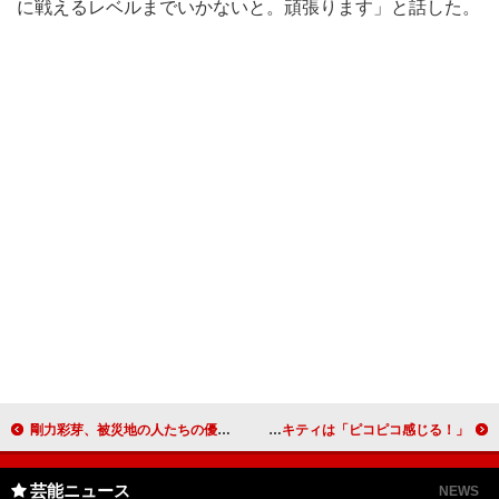
に戦えるレベルまでいかないと。頑張ります」と話した。
剛力彩芽、被災地の人たちの優しさに感激！ 高杉真宙らと映画「カルテット」舞台あいさつ
小倉優子、次長課長・河本に「楽しいです」と即答 妊娠５カ月のミキティは「ピコピコ感じる！」
芸能ニュース
NEWS