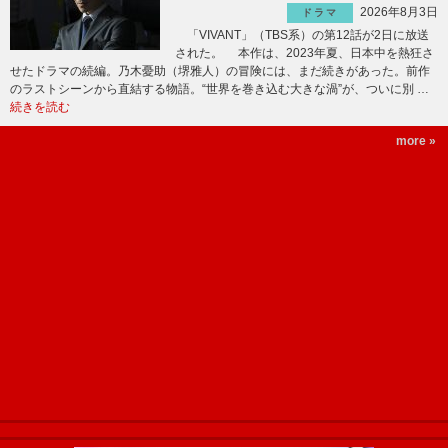
2026年8月3日
ドラマ
「VIVANT」（TBS系）の第12話が2日に放送
された。 本作は、2023年夏、日本中を熱狂さ
せたドラマの続編。乃木憂助（堺雅人）の冒険には、まだ続きがあった。前作
のラストシーンから直結する物語。“世界を巻き込む大きな渦”が、ついに別 …
続きを読む
more »