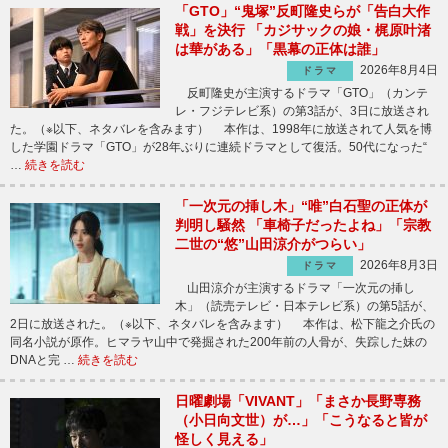
「GTO」“鬼塚”反町隆史らが「告白大作
戦」を決行 「カジサックの娘・梶原叶渚
は華がある」「黒幕の正体は誰」
2026年8月4日
ドラマ
反町隆史が主演するドラマ「GTO」（カンテ
レ・フジテレビ系）の第3話が、3日に放送され
た。（※以下、ネタバレを含みます） 本作は、1998年に放送されて人気を博
した学園ドラマ「GTO」が28年ぶりに連続ドラマとして復活。50代になった“
…
続きを読む
「一次元の挿し木」“唯”白石聖の正体が
判明し騒然 「車椅子だったよね」「宗教
二世の“悠”山田涼介がつらい」
2026年8月3日
ドラマ
山田涼介が主演するドラマ「一次元の挿し
木」（読売テレビ・日本テレビ系）の第5話が、
2日に放送された。（※以下、ネタバレを含みます） 本作は、松下龍之介氏の
同名小説が原作。ヒマラヤ山中で発掘された200年前の人骨が、失踪した妹の
DNAと完 …
続きを読む
日曜劇場「VIVANT」「まさか長野専務
（小日向文世）が…」「こうなると皆が
怪しく見える」