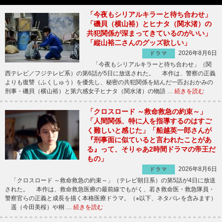
「今夜もシリアルキラーと待ち合わせ」
「磯貝（横山裕）とヒナタ（関水渚）の
共犯関係が深まってきているのがいい」
「縦山裕二さんのグッズ欲しい」
2026年8月6日
ドラマ
「今夜もシリアルキラーと待ち合わせ」（関
西テレビ／フジテレビ系）の第6話が5日に放送された。 本作は、警察の正義
よりも復讐（ふくしゅう）を優先し、秘密の共犯関係を結んだ一匹おおかみの
刑事・磯貝（横山裕）と第六感女子ヒナタ（関水渚）の物語 …
続きを読む
「クロスロード ～救命救急の約束～」
「人間関係、特に人を指導するのはすご
く難しいと感じた」「船越英一郎さんが
『刑事面に似ていると言われたことがあ
る』って、そりゃあ2時間ドラマの帝王だ
もの」
2026年8月6日
ドラマ
「クロスロード ～救命救急の約束～」（テレビ朝日系）の第5話が4日に放送
された。 本作は、救命救急医療の最前線でもがく、若き救命医・救急隊員・
警察官らの正義と成長を描く本格医療ドラマ。（※以下、ネタバレを含みます）
遥（今田美桜）や桐 …
続きを読む