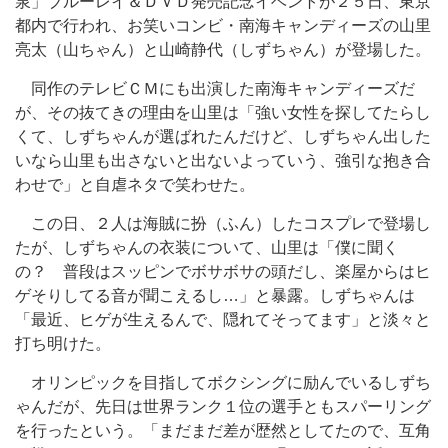
泉」ブルーレイ＆ＤＶＤ発売記念イベントが２５日、東京
都内で行われ、お笑いコンビ・南海キャンディーズの山里
亮太（山ちゃん）と山崎静代（しずちゃん）が登場した。
同作のテレビＣＭにも出演した南海キャンディーズだ
が、その抜てきの理由を山里は「強い女性を探してたらし
くて、しずちゃんが選ばれたんだけど、しずちゃん出した
いなら山里も出さないと出ないよっていう、強引な抱き合
わせで」と自虐ネタで笑わせた。
この日、２人は海賊に扮（ふん）したコスプレで登場し
たが、しずちゃんの衣装について、山里は「僕に聞く
の？ 普段はスッピンでボサボサの頭だし、楽屋からはヒ
ゲそりしてる音が聞こえるし…」と暴露。しずちゃんは
「最近、ヒゲが生えるんで、隠れてそってます」と淡々と
打ち明けた。
オリンピックを目指してボクシングに励んでいるしずち
ゃんだが、先日は世界ランク１位の選手ともスパーリング
を行ったという。「まだまだ差が歴然としてたので、互角