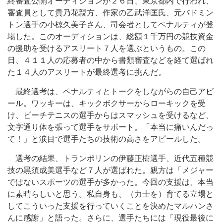
終審査公開オーディションが２６日、東京都内で行われ、
審査員として貴乃花親方、作家の乙武洋匡氏、元バドミン
トン選手の小椋久美子さん、司会者としてペナルティが登
場した。このオーディションは、総額１千万円の競技資金
の援助を受けるアスリート７人を選ぶというもの。この
日、４１１人の応募者の中から書類審査などを経て選ばれ
た１４人のアスリートが最終選考に挑んだ。
最終選考は、ペナルティとトークをしながらの自己アピ
ール。ワッキーは、キックボクサーからローキックを受
け、ビーチテニスの選手からはスマッシュを受けるなど、
文字通り体を張って選手をサポート。「本当に痛いんだっ
て！」と涙目で選手たちの技術の高さをアピールした。
選考の結果、トランポリンの伊藤正樹選手、近代五種競
技の黒須成美選手など７人が選ばれた。親方は「メジャー
ではないスポーツの選手が多かった。今回の支援は、本当
に素晴らしいと思う。私自身も、（力士を）育てる立場と
してこういった支援を行っていくことを決めたマルハンさ
んに感謝」と語った。さらに、選手たちには「現役最後に