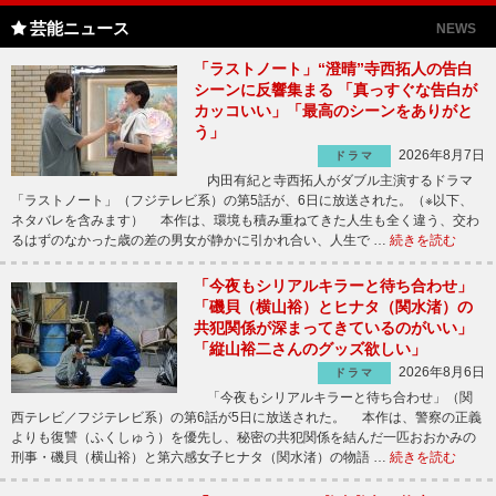
芸能ニュース
NEWS
「ラストノート」“澄晴”寺西拓人の告白
シーンに反響集まる 「真っすぐな告白が
カッコいい」「最高のシーンをありがと
う」
2026年8月7日
ドラマ
内田有紀と寺西拓人がダブル主演するドラマ
「ラストノート」（フジテレビ系）の第5話が、6日に放送された。（※以下、
ネタバレを含みます） 本作は、環境も積み重ねてきた人生も全く違う、交わ
るはずのなかった歳の差の男女が静かに引かれ合い、人生で …
続きを読む
「今夜もシリアルキラーと待ち合わせ」
「磯貝（横山裕）とヒナタ（関水渚）の
共犯関係が深まってきているのがいい」
「縦山裕二さんのグッズ欲しい」
2026年8月6日
ドラマ
「今夜もシリアルキラーと待ち合わせ」（関
西テレビ／フジテレビ系）の第6話が5日に放送された。 本作は、警察の正義
よりも復讐（ふくしゅう）を優先し、秘密の共犯関係を結んだ一匹おおかみの
刑事・磯貝（横山裕）と第六感女子ヒナタ（関水渚）の物語 …
続きを読む