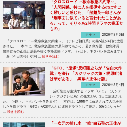
「クロスロード ～救命救急の約束～」
「人間関係、特に人を指導するのはすご
く難しいと感じた」「船越英一郎さんが
『刑事面に似ていると言われたことがあ
る』って、そりゃあ2時間ドラマの帝王だ
もの」
2026年8月6日
ドラマ
「クロスロード ～救命救急の約束～」（テレビ朝日系）の第5話が4日に放送
された。 本作は、救命救急医療の最前線でもがく、若き救命医・救急隊員・
警察官らの正義と成長を描く本格医療ドラマ。（※以下、ネタバレを含みます）
遥（今田美桜）や桐 …
続きを読む
「GTO」“鬼塚”反町隆史らが「告白大作
戦」を決行 「カジサックの娘・梶原叶渚
は華がある」「黒幕の正体は誰」
2026年8月4日
ドラマ
反町隆史が主演するドラマ「GTO」（カンテ
レ・フジテレビ系）の第3話が、3日に放送され
た。（※以下、ネタバレを含みます） 本作は、1998年に放送されて人気を博
した学園ドラマ「GTO」が28年ぶりに連続ドラマとして復活。50代になった“
…
続きを読む
「一次元の挿し木」“唯”白石聖の正体が