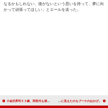
なるかもしれない、後がないという思いを持って、夢に向
かって頑張ってほしい」とエールを送った。
小金沢昇司５３歳、同世代も演歌に親しんで 「演歌や歌謡曲の魅力を広めたい」と角川博
林家三平＆国分佐智子夫妻が假屋崎に感謝 「嫁がきれいに見えたのもブーケのおかげ」