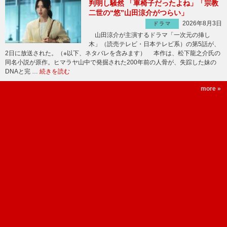
判明し騒然 「車椅子だったよね」「宗教
二世の“悠”山田涼介がつらい」
2026年8月3日
ドラマ
山田涼介が主演するドラマ「一次元の挿し
木」（読売テレビ・日本テレビ系）の第5話が、
2日に放送された。（※以下、ネタバレを含みます） 本作は、松下龍之介氏の
同名小説が原作。ヒマラヤ山中で発掘された200年前の人骨が、失踪した妹の
DNAと完 …
続きを読む
more »