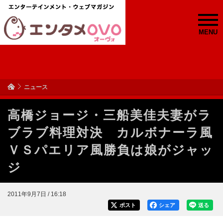
MENU
ニュース
高橋ジョージ・三船美佳夫妻がラ
ブラブ料理対決 カルボナーラ風
ＶＳパエリア風勝負は娘がジャッ
ジ
2011年9月7日 / 16:18
ポスト
シェア
送る