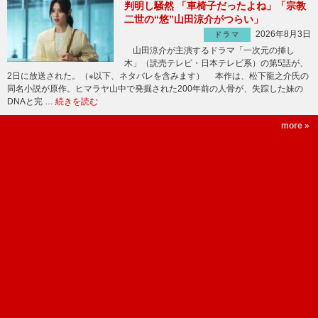
判明し騒然 「車椅子だったよね」「宗教
二世の“悠”山田涼介がつらい」
2026年8月3日
ドラマ
山田涼介が主演するドラマ「一次元の挿し
木」（読売テレビ・日本テレビ系）の第5話が、
2日に放送された。（※以下、ネタバレを含みます） 本作は、松下龍之介氏の
同名小説が原作。ヒマラヤ山中で発掘された200年前の人骨が、失踪した妹の
DNAと完 …
続きを読む
more »