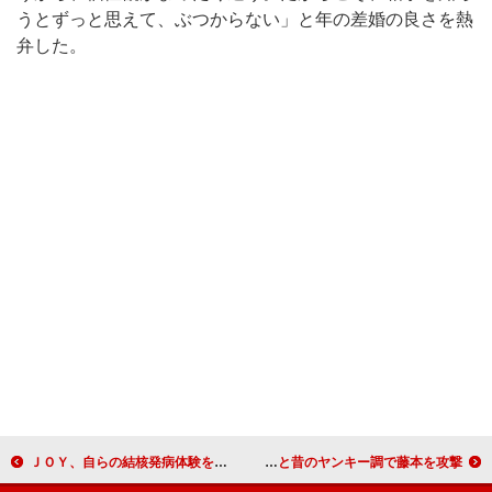
うとずっと思えて、ぶつからない」と年の差婚の良さを熱
弁した。
ＪＯＹ、自らの結核発病体験を語る 「ストップ結核ボランティア大使」に就任
ユッキーナ「ほかの男の子はもういい」と夫一筋宣言 けんかになると昔のヤンキー調で藤本を攻撃