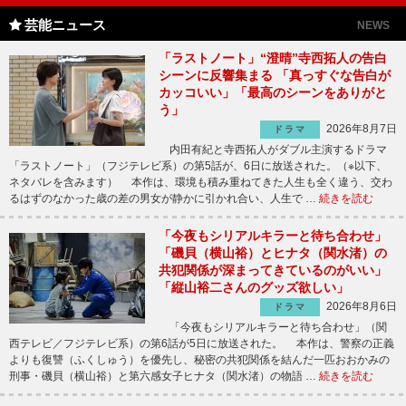
芸能ニュース
NEWS
「ラストノート」“澄晴”寺西拓人の告白
シーンに反響集まる 「真っすぐな告白が
カッコいい」「最高のシーンをありがと
う」
2026年8月7日
ドラマ
内田有紀と寺西拓人がダブル主演するドラマ
「ラストノート」（フジテレビ系）の第5話が、6日に放送された。（※以下、
ネタバレを含みます） 本作は、環境も積み重ねてきた人生も全く違う、交わ
るはずのなかった歳の差の男女が静かに引かれ合い、人生で …
続きを読む
「今夜もシリアルキラーと待ち合わせ」
「磯貝（横山裕）とヒナタ（関水渚）の
共犯関係が深まってきているのがいい」
「縦山裕二さんのグッズ欲しい」
2026年8月6日
ドラマ
「今夜もシリアルキラーと待ち合わせ」（関
西テレビ／フジテレビ系）の第6話が5日に放送された。 本作は、警察の正義
よりも復讐（ふくしゅう）を優先し、秘密の共犯関係を結んだ一匹おおかみの
刑事・磯貝（横山裕）と第六感女子ヒナタ（関水渚）の物語 …
続きを読む