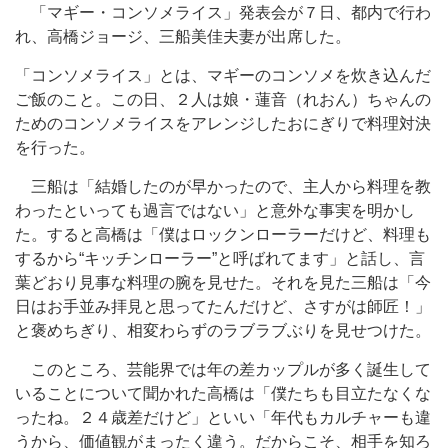
「マギー・コンソメライス」発表会が７日、都内で行わ
れ、高橋ジョージ、三船美佳夫妻が出席した。
「コンソメライス」とは、マギーのコンソメを炊き込んだ
ご飯のこと。この日、２人は娘・蓮音（れおん）ちゃんの
ためのコンソメライスをアレンジしたおにぎりで料理対決
を行った。
三船は「結婚したのが早かったので、主人から料理を教
わったといっても過言ではない」と意外な事実を明かし
た。すると高橋は「僕はロックンローラーだけど、料理も
するから“キッチンローラー”と呼ばれてます」と話し、言
葉どおり見事な料理の腕を見せた。それを見た三船は「今
日はお手並み拝見と思ってたんだけど、さすがは師匠！」
と褒めちぎり、相変わらずのラブラブぶりを見せつけた。
このところ、芸能界では年の差カップルが多く誕生して
いることについて聞かれた高橋は「僕たちも目立たなくな
ったね。２４歳差だけど」といい「年代もカルチャーも違
うから、価値観がまったく違う。だからこそ、相手を知ろ