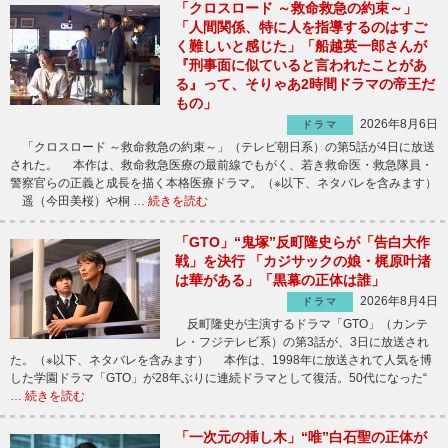
「クロスロード ～救命救急の約束～」
「人間関係、特に人を指導するのはすご
く難しいと感じた」「船越英一郎さんが
『刑事面に似ていると言われたことがあ
る』って、そりゃあ2時間ドラマの帝王だ
もの」
2026年8月6日
ドラマ
「クロスロード ～救命救急の約束～」（テレビ朝日系）の第5話が4日に放送
された。 本作は、救命救急医療の最前線でもがく、若き救命医・救急隊員・
警察官らの正義と成長を描く本格医療ドラマ。（※以下、ネタバレを含みます）
遥（今田美桜）や桐 …
続きを読む
「GTO」“鬼塚”反町隆史らが「告白大作
戦」を決行 「カジサックの娘・梶原叶渚
は華がある」「黒幕の正体は誰」
2026年8月4日
ドラマ
反町隆史が主演するドラマ「GTO」（カンテ
レ・フジテレビ系）の第3話が、3日に放送され
た。（※以下、ネタバレを含みます） 本作は、1998年に放送されて人気を博
した学園ドラマ「GTO」が28年ぶりに連続ドラマとして復活。50代になった“
…
続きを読む
「一次元の挿し木」“唯”白石聖の正体が