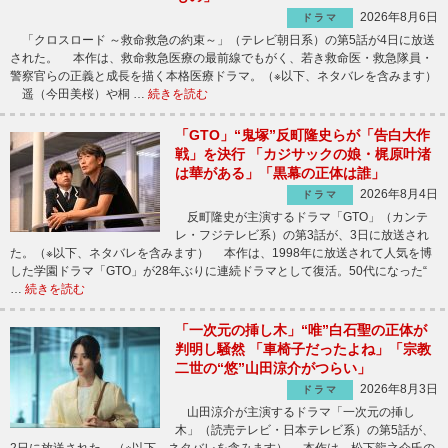
2026年8月6日
ドラマ
「クロスロード ～救命救急の約束～」（テレビ朝日系）の第5話が4日に放送
された。 本作は、救命救急医療の最前線でもがく、若き救命医・救急隊員・
警察官らの正義と成長を描く本格医療ドラマ。（※以下、ネタバレを含みます）
遥（今田美桜）や桐 …
続きを読む
「GTO」“鬼塚”反町隆史らが「告白大作
戦」を決行 「カジサックの娘・梶原叶渚
は華がある」「黒幕の正体は誰」
2026年8月4日
ドラマ
反町隆史が主演するドラマ「GTO」（カンテ
レ・フジテレビ系）の第3話が、3日に放送され
た。（※以下、ネタバレを含みます） 本作は、1998年に放送されて人気を博
した学園ドラマ「GTO」が28年ぶりに連続ドラマとして復活。50代になった“
…
続きを読む
「一次元の挿し木」“唯”白石聖の正体が
判明し騒然 「車椅子だったよね」「宗教
二世の“悠”山田涼介がつらい」
2026年8月3日
ドラマ
山田涼介が主演するドラマ「一次元の挿し
木」（読売テレビ・日本テレビ系）の第5話が、
2日に放送された。（※以下、ネタバレを含みます） 本作は、松下龍之介氏の