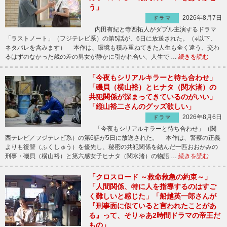
う」
2026年8月7日
ドラマ
内田有紀と寺西拓人がダブル主演するドラマ
「ラストノート」（フジテレビ系）の第5話が、6日に放送された。（※以下、
ネタバレを含みます） 本作は、環境も積み重ねてきた人生も全く違う、交わ
るはずのなかった歳の差の男女が静かに引かれ合い、人生で …
続きを読む
「今夜もシリアルキラーと待ち合わせ」
「磯貝（横山裕）とヒナタ（関水渚）の
共犯関係が深まってきているのがいい」
「縦山裕二さんのグッズ欲しい」
2026年8月6日
ドラマ
「今夜もシリアルキラーと待ち合わせ」（関
西テレビ／フジテレビ系）の第6話が5日に放送された。 本作は、警察の正義
よりも復讐（ふくしゅう）を優先し、秘密の共犯関係を結んだ一匹おおかみの
刑事・磯貝（横山裕）と第六感女子ヒナタ（関水渚）の物語 …
続きを読む
「クロスロード ～救命救急の約束～」
「人間関係、特に人を指導するのはすご
く難しいと感じた」「船越英一郎さんが
『刑事面に似ていると言われたことがあ
る』って、そりゃあ2時間ドラマの帝王だ
もの」