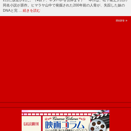
同名小説が原作。ヒマラヤ山中で発掘された200年前の人骨が、失踪した妹の
DNAと完 …
続きを読む
more »