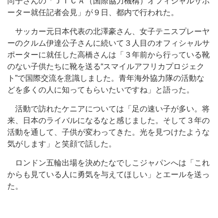
尚子さんの「ＪＩＣＡ（国際協力機構）オフィシャルサポ
ーター就任記者会見」が９日、都内で行われた。
サッカー元日本代表の北澤豪さん、女子テニスプレーヤ
ーのクルム伊達公子さんに続いて３人目のオフィシャルサ
ポーターに就任した高橋さんは「３年前から行っている靴
のない子供たちに靴を送る“スマイルアフリカプロジェク
ト”で国際交流を意識しました。青年海外協力隊の活動な
どを多くの人に知ってもらいたいですね」と語った。
活動で訪れたケニアについては「足の速い子が多い。将
来、日本のライバルになるなと感じました。そして３年の
活動を通して、子供が変わってきた。光を見つけたような
気がします」と笑顔で話した。
ロンドン五輪出場を決めたなでしこジャパンへは「これ
からも見ている人に勇気を与えてほしい」とエールを送っ
た。