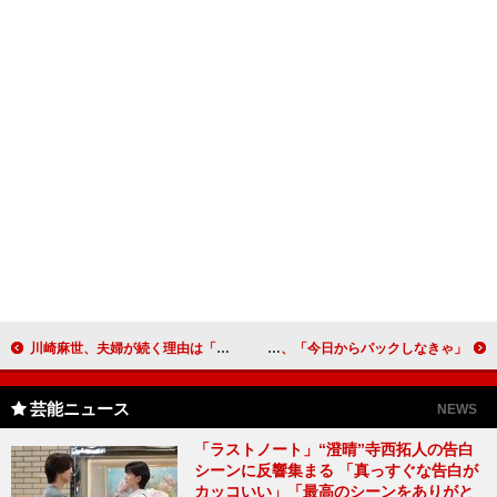
川崎麻世、夫婦が続く理由は「同じ方向を見ること」 かねて夢だったアートギャラリー展開催
平岡祐太、「篠井英介との禁断の愛にどきどき」 篠井英介、「今日からパックしなきゃ」
芸能ニュース
NEWS
「ラストノート」“澄晴”寺西拓人の告白
シーンに反響集まる 「真っすぐな告白が
カッコいい」「最高のシーンをありがと