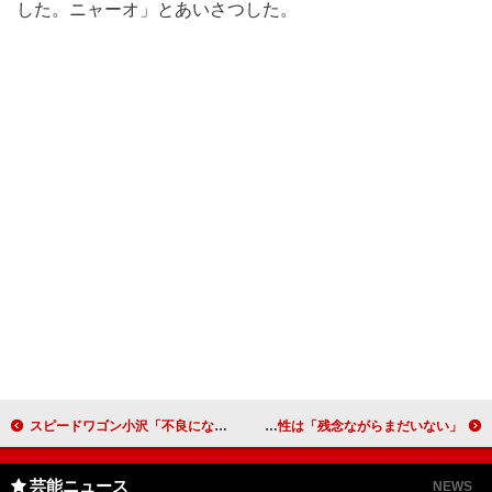
した。ニャーオ」とあいさつした。
スピードワゴン小沢「不良になりたくてゲーセンに」 「遊び」の祭典で“ゲーセンの未来”まじめに討論
ＢｏＡ、ゴージャスなドレス姿を初披露 エスコート男性は「残念ながらまだいない」
芸能ニュース
NEWS