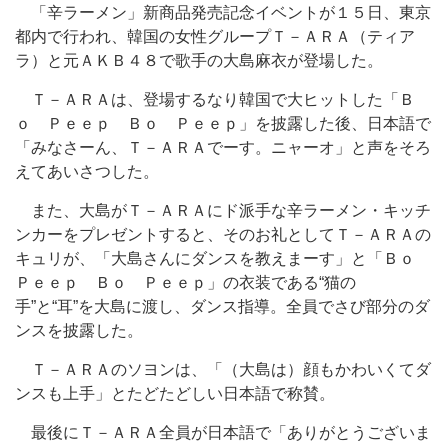
「辛ラーメン」新商品発売記念イベントが１５日、東京
都内で行われ、韓国の女性グループＴ－ＡＲＡ（ティア
ラ）と元ＡＫＢ４８で歌手の大島麻衣が登場した。
Ｔ－ＡＲＡは、登場するなり韓国で大ヒットした「Ｂ
ｏ Ｐｅｅｐ Ｂｏ Ｐｅｅｐ」を披露した後、日本語で
「みなさーん、Ｔ－ＡＲＡでーす。ニャーオ」と声をそろ
えてあいさつした。
また、大島がＴ－ＡＲＡにド派手な辛ラーメン・キッチ
ンカーをプレゼントすると、そのお礼としてＴ－ＡＲＡの
キュリが、「大島さんにダンスを教えまーす」と「Ｂｏ
Ｐｅｅｐ Ｂｏ Ｐｅｅｐ」の衣装である“猫の
手”と“耳”を大島に渡し、ダンス指導。全員でさび部分のダ
ンスを披露した。
Ｔ－ＡＲＡのソヨンは、「（大島は）顔もかわいくてダ
ンスも上手」とたどたどしい日本語で称賛。
最後にＴ－ＡＲＡ全員が日本語で「ありがとうございま