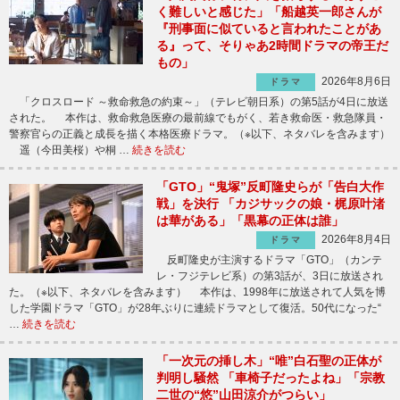
く難しいと感じた」「船越英一郎さんが
『刑事面に似ていると言われたことがあ
る』って、そりゃあ2時間ドラマの帝王だ
もの」
2026年8月6日
ドラマ
「クロスロード ～救命救急の約束～」（テレビ朝日系）の第5話が4日に放送
された。 本作は、救命救急医療の最前線でもがく、若き救命医・救急隊員・
警察官らの正義と成長を描く本格医療ドラマ。（※以下、ネタバレを含みます）
遥（今田美桜）や桐 …
続きを読む
「GTO」“鬼塚”反町隆史らが「告白大作
戦」を決行 「カジサックの娘・梶原叶渚
は華がある」「黒幕の正体は誰」
2026年8月4日
ドラマ
反町隆史が主演するドラマ「GTO」（カンテ
レ・フジテレビ系）の第3話が、3日に放送され
た。（※以下、ネタバレを含みます） 本作は、1998年に放送されて人気を博
した学園ドラマ「GTO」が28年ぶりに連続ドラマとして復活。50代になった“
…
続きを読む
「一次元の挿し木」“唯”白石聖の正体が
判明し騒然 「車椅子だったよね」「宗教
二世の“悠”山田涼介がつらい」