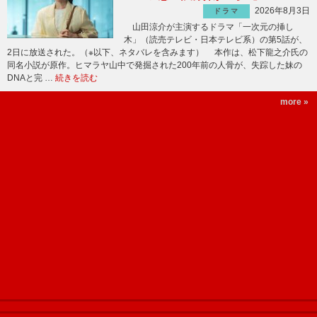
2026年8月3日
ドラマ
山田涼介が主演するドラマ「一次元の挿し
木」（読売テレビ・日本テレビ系）の第5話が、
2日に放送された。（※以下、ネタバレを含みます） 本作は、松下龍之介氏の
同名小説が原作。ヒマラヤ山中で発掘された200年前の人骨が、失踪した妹の
DNAと完 …
続きを読む
more »