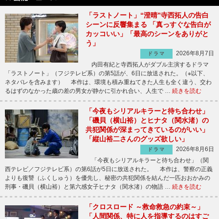
「ラストノート」“澄晴”寺西拓人の告白
シーンに反響集まる 「真っすぐな告白が
カッコいい」「最高のシーンをありがと
う」
2026年8月7日
ドラマ
内田有紀と寺西拓人がダブル主演するドラマ
「ラストノート」（フジテレビ系）の第5話が、6日に放送された。（※以下、
ネタバレを含みます） 本作は、環境も積み重ねてきた人生も全く違う、交わ
るはずのなかった歳の差の男女が静かに引かれ合い、人生で …
続きを読む
「今夜もシリアルキラーと待ち合わせ」
「磯貝（横山裕）とヒナタ（関水渚）の
共犯関係が深まってきているのがいい」
「縦山裕二さんのグッズ欲しい」
2026年8月6日
ドラマ
「今夜もシリアルキラーと待ち合わせ」（関
西テレビ／フジテレビ系）の第6話が5日に放送された。 本作は、警察の正義
よりも復讐（ふくしゅう）を優先し、秘密の共犯関係を結んだ一匹おおかみの
刑事・磯貝（横山裕）と第六感女子ヒナタ（関水渚）の物語 …
続きを読む
「クロスロード ～救命救急の約束～」
「人間関係、特に人を指導するのはすご