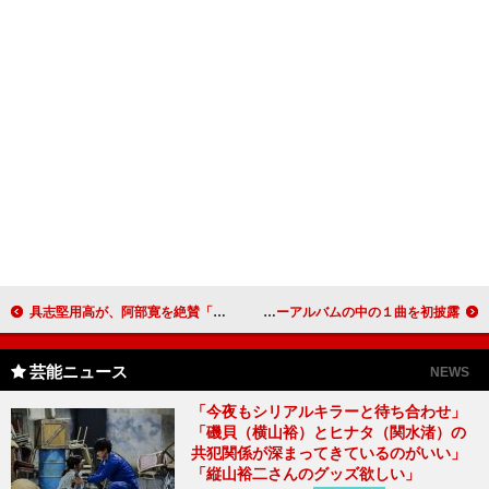
具志堅用高が、阿部寛を絶賛「今までで一番いい男」 映画「天国からのエール」公開直前特別試写会
Ｋａｌａｆｉｎａ、渋谷パルコ屋上でライブ 雨の中、ニューアルバムの中の１曲を初披露
芸能ニュース
NEWS
「今夜もシリアルキラーと待ち合わせ」
「磯貝（横山裕）とヒナタ（関水渚）の
共犯関係が深まってきているのがいい」
「縦山裕二さんのグッズ欲しい」