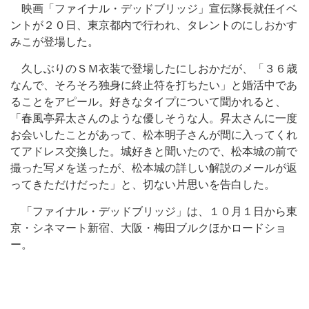
映画「ファイナル・デッドブリッジ」宣伝隊長就任イベ
ントが２０日、東京都内で行われ、タレントのにしおかす
みこが登場した。
久しぶりのＳＭ衣装で登場したにしおかだが、「３６歳
なんで、そろそろ独身に終止符を打ちたい」と婚活中であ
ることをアピール。好きなタイプについて聞かれると、
「春風亭昇太さんのような優しそうな人。昇太さんに一度
お会いしたことがあって、松本明子さんが間に入ってくれ
てアドレス交換した。城好きと聞いたので、松本城の前で
撮った写メを送ったが、松本城の詳しい解説のメールが返
ってきただけだった」と、切ない片思いを告白した。
「ファイナル・デッドブリッジ」は、１０月１日から東
京・シネマート新宿、大阪・梅田ブルクほかロードショ
ー。