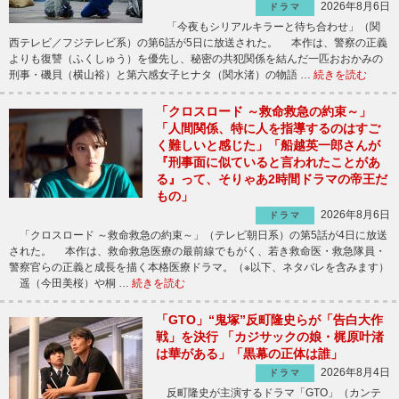
2026年8月6日
ドラマ
「今夜もシリアルキラーと待ち合わせ」（関
西テレビ／フジテレビ系）の第6話が5日に放送された。 本作は、警察の正義
よりも復讐（ふくしゅう）を優先し、秘密の共犯関係を結んだ一匹おおかみの
刑事・磯貝（横山裕）と第六感女子ヒナタ（関水渚）の物語 …
続きを読む
「クロスロード ～救命救急の約束～」
「人間関係、特に人を指導するのはすご
く難しいと感じた」「船越英一郎さんが
『刑事面に似ていると言われたことがあ
る』って、そりゃあ2時間ドラマの帝王だ
もの」
2026年8月6日
ドラマ
「クロスロード ～救命救急の約束～」（テレビ朝日系）の第5話が4日に放送
された。 本作は、救命救急医療の最前線でもがく、若き救命医・救急隊員・
警察官らの正義と成長を描く本格医療ドラマ。（※以下、ネタバレを含みます）
遥（今田美桜）や桐 …
続きを読む
「GTO」“鬼塚”反町隆史らが「告白大作
戦」を決行 「カジサックの娘・梶原叶渚
は華がある」「黒幕の正体は誰」
2026年8月4日
ドラマ
反町隆史が主演するドラマ「GTO」（カンテ