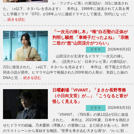
レ・フジテレビ系）の第3話が、3日に放送され
た。（※以下、ネタバレを含みます） 本作は、1998年に放送されて人気を博
した学園ドラマ「GTO」が28年ぶりに連続ドラマとして復活。50代になった“
…
続きを読む
「一次元の挿し木」“唯”白石聖の正体が
判明し騒然 「車椅子だったよね」「宗教
二世の“悠”山田涼介がつらい」
2026年8月3日
ドラマ
山田涼介が主演するドラマ「一次元の挿し
木」（読売テレビ・日本テレビ系）の第5話が、
2日に放送された。（※以下、ネタバレを含みます） 本作は、松下龍之介氏の
同名小説が原作。ヒマラヤ山中で発掘された200年前の人骨が、失踪した妹の
DNAと完 …
続きを読む
日曜劇場「VIVANT」「まさか長野専務
（小日向文世）が…」「こうなると皆が
怪しく見える」
2026年8月3日
ドラマ
「VIVANT」（TBS系）の第12話が2日に放送
された。 本作は、2023年夏、日本中を熱狂さ
せたドラマの続編。乃木憂助（堺雅人）の冒険には、まだ続きがあった。前作
のラストシーンから直結する物語。“世界を巻き込む大きな渦”が、ついに別 …