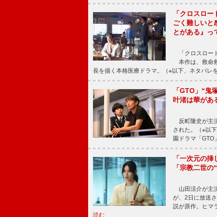
「クロスロー
ごく難しいと
とがある』っ
「クロスロード
本作は、救命救
長を描く本格医療ドラマ。（※以下、ネタバレ
「GTO」“
叶渚は華があ
反町隆史が主演
された。（※以
園ドラマ「GTO
「一次元の挿
「宗教二世の
山田涼介が主演
が、2日に放送
説が原作。ヒマラ
読む