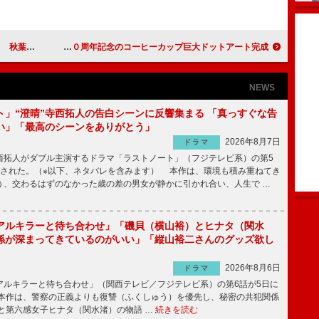
プがオープン！
菅野美穂「クリープのように長く愛される女優に」 ５０周年記念のコーヒーカップ巨大ドットアート完成
NEWS
ト」“澄晴”寺西拓人の告白シーンに反響集まる 「真っすぐな告
い」「最高のシーンをありがとう」
2026年8月7日
ドラマ
拓人がダブル主演するドラマ「ラストノート」（フジテレビ系）の第5
送された。（※以下、ネタバレを含みます） 本作は、環境も積み重ねてき
う、交わるはずのなかった歳の差の男女が静かに引かれ合い、人生で …
アルキラーと待ち合わせ」「磯貝（横山裕）とヒナタ（関水
係が深まってきているのがいい」「縦山裕二さんのグッズ欲し
2026年8月6日
ドラマ
ルキラーと待ち合わせ」（関西テレビ／フジテレビ系）の第6話が5日に
本作は、警察の正義よりも復讐（ふくしゅう）を優先し、秘密の共犯関係
と第六感女子ヒナタ（関水渚）の物語 …
続きを読む