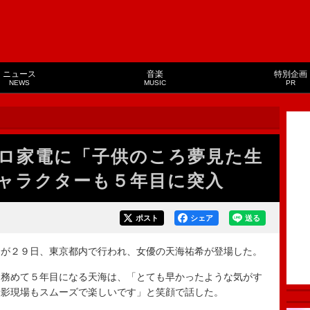
ニュース
音楽
特別企画
NEWS
MUSIC
PR
ロ家電に「子供のころ夢見た生
ャラクターも５年目に突入
ポスト
シェア
送る
が２９日、東京都内で行われ、女優の天海祐希が登場した。
務めて５年目になる天海は、「とても早かったような気がす
撮影現場もスムーズで楽しいです」と笑顔で話した。