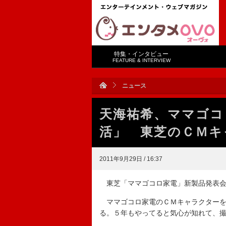
特集・インタビュー
FEATURE & INTERVIEW
ニュース
天海祐希、ママゴコ
活」 東芝のＣＭキ
2011年9月29日 / 16:37
東芝「ママゴコロ家電」新製品発表会
ママゴコロ家電のＣＭキャラクターを
る。５年もやってると気心が知れて、