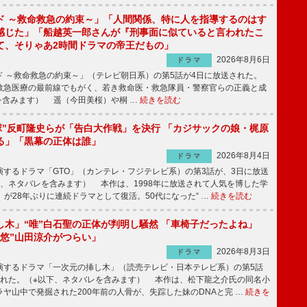
ド ～救命救急の約束～」「人間関係、特に人を指導するのはす
感じた」「船越英一郎さんが『刑事面に似ていると言われたこ
て、そりゃあ2時間ドラマの帝王だもの」
2026年8月6日
ドラマ
 ～救命救急の約束～」（テレビ朝日系）の第5話が4日に放送された。
急医療の最前線でもがく、若き救命医・救急隊員・警察官らの正義と成
を含みます） 遥（今田美桜）や桐 …
続きを読む
鬼塚”反町隆史らが「告白大作戦」を決行 「カジサックの娘・梶原
る」「黒幕の正体は誰」
2026年8月4日
ドラマ
するドラマ「GTO」（カンテレ・フジテレビ系）の第3話が、3日に放送
下、ネタバレを含みます） 本作は、1998年に放送されて人気を博した学
」が28年ぶりに連続ドラマとして復活。50代になった“ …
続きを読む
し木」“唯”白石聖の正体が判明し騒然 「車椅子だったよね」
“悠”山田涼介がつらい」
2026年8月3日
ドラマ
するドラマ「一次元の挿し木」（読売テレビ・日本テレビ系）の第5話
された。（※以下、ネタバレを含みます） 本作は、松下龍之介氏の同名小
ヤ山中で発掘された200年前の人骨が、失踪した妹のDNAと完 …
続きを