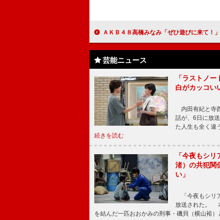
ＡＫＢ４８高橋みなみ「ぜひ遊びに来て！」 秋葉原にエンターテインメントショッ
芸能ニュース
「ラストノー
白がカッコい
内田有紀と寺西
話が、6日に放
た人生も全く違
続きを読む
「今夜もシリ
渚）の共犯関
い」
「今夜もシリア
放送された。 
を結んだ一匹おおかみの刑事・磯貝（横山裕）