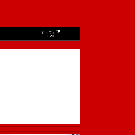
オーヴォ
OVO