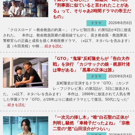
『刑事面に似ていると言われたことがあ
る』って、そりゃあ2時間ドラマの帝王だ
もの」
2026年8月6日
ドラマ
「クロスロード ～救命救急の約束～」（テレビ朝日系）の第5話が4日に放送
された。 本作は、救命救急医療の最前線でもがく、若き救命医・救急隊員・
警察官らの正義と成長を描く本格医療ドラマ。（※以下、ネタバレを含みます）
遥（今田美桜）や桐 …
続きを読む
「GTO」“鬼塚”反町隆史らが「告白大作
戦」を決行 「カジサックの娘・梶原叶渚
は華がある」「黒幕の正体は誰」
2026年8月4日
ドラマ
反町隆史が主演するドラマ「GTO」（カンテ
レ・フジテレビ系）の第3話が、3日に放送され
た。（※以下、ネタバレを含みます） 本作は、1998年に放送されて人気を博
した学園ドラマ「GTO」が28年ぶりに連続ドラマとして復活。50代になった“
…
続きを読む
「一次元の挿し木」“唯”白石聖の正体が
判明し騒然 「車椅子だったよね」「宗教
二世の“悠”山田涼介がつらい」
2026年8月3日