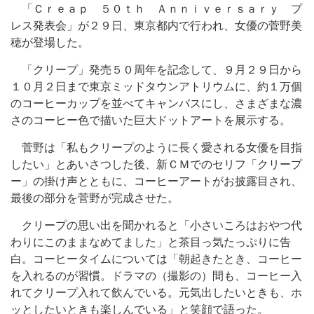
「Ｃｒｅａｐ ５０ｔｈ Ａｎｎｉｖｅｒｓａｒｙ プ
レス発表会」が２９日、東京都内で行われ、女優の菅野美
穂が登場した。
「クリープ」発売５０周年を記念して、９月２９日から
１０月２日まで東京ミッドタウンアトリウムに、約１万個
のコーヒーカップを並べてキャンバスにし、さまざまな濃
さのコーヒー色で描いた巨大ドットアートを展示する。
菅野は「私もクリープのように長く愛される女優を目指
したい」とあいさつした後、新ＣＭでのセリフ「クリープ
ー」の掛け声とともに、コーヒーアートがお披露目され、
最後の部分を菅野が完成させた。
クリープの思い出を聞かれると「小さいころはおやつ代
わりにこのままなめてました」と茶目っ気たっぷりに告
白。コーヒータイムについては「朝起きたとき、コーヒー
を入れるのが習慣。ドラマの（撮影の）間も、コーヒー入
れてクリープ入れて飲んでいる。元気出したいときも、ホ
ッとしたいときも楽しんでいる」と笑顔で語った。