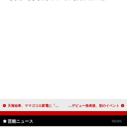
天海祐希、ママゴコロ家電に「子供のころ夢見た生活」 東芝のＣＭキャラクターも５年目に突入
石田純一の娘・すみれ「理子ちゃんとご飯食べた…」 芸能界デビュー発表後、初のイベント
芸能ニュース
NEWS