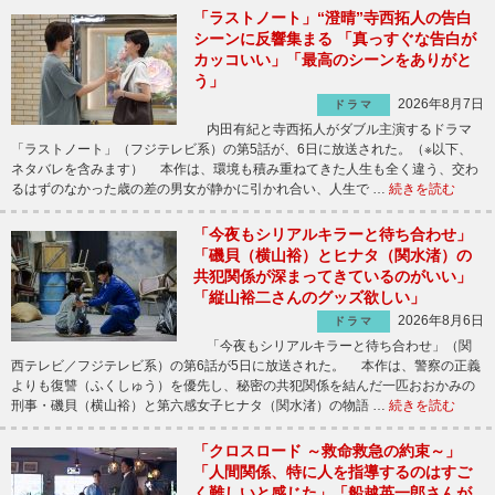
「ラストノート」“澄晴”寺西拓人の告白
シーンに反響集まる 「真っすぐな告白が
カッコいい」「最高のシーンをありがと
う」
2026年8月7日
ドラマ
内田有紀と寺西拓人がダブル主演するドラマ
「ラストノート」（フジテレビ系）の第5話が、6日に放送された。（※以下、
ネタバレを含みます） 本作は、環境も積み重ねてきた人生も全く違う、交わ
るはずのなかった歳の差の男女が静かに引かれ合い、人生で …
続きを読む
「今夜もシリアルキラーと待ち合わせ」
「磯貝（横山裕）とヒナタ（関水渚）の
共犯関係が深まってきているのがいい」
「縦山裕二さんのグッズ欲しい」
2026年8月6日
ドラマ
「今夜もシリアルキラーと待ち合わせ」（関
西テレビ／フジテレビ系）の第6話が5日に放送された。 本作は、警察の正義
よりも復讐（ふくしゅう）を優先し、秘密の共犯関係を結んだ一匹おおかみの
刑事・磯貝（横山裕）と第六感女子ヒナタ（関水渚）の物語 …
続きを読む
「クロスロード ～救命救急の約束～」
「人間関係、特に人を指導するのはすご
く難しいと感じた」「船越英一郎さんが