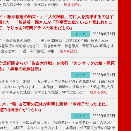
と第六感女子ヒナタ（関水渚）の物語 …
続きを読む
ド ～救命救急の約束～」「人間関係、特に人を指導するのはす
感じた」「船越英一郎さんが『刑事面に似ていると言われたこ
て、そりゃあ2時間ドラマの帝王だもの」
2026年8月6日
ドラマ
 ～救命救急の約束～」（テレビ朝日系）の第5話が4日に放送された。
急医療の最前線でもがく、若き救命医・救急隊員・警察官らの正義と成
を含みます） 遥（今田美桜）や桐 …
続きを読む
鬼塚”反町隆史らが「告白大作戦」を決行 「カジサックの娘・梶原
る」「黒幕の正体は誰」
2026年8月4日
ドラマ
するドラマ「GTO」（カンテレ・フジテレビ系）の第3話が、3日に放送
下、ネタバレを含みます） 本作は、1998年に放送されて人気を博した学
」が28年ぶりに連続ドラマとして復活。50代になった“ …
続きを読む
し木」“唯”白石聖の正体が判明し騒然 「車椅子だったよね」
“悠”山田涼介がつらい」
2026年8月3日
ドラマ
するドラマ「一次元の挿し木」（読売テレビ・日本テレビ系）の第5話
された。（※以下、ネタバレを含みます） 本作は、松下龍之介氏の同名小