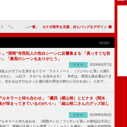
藤麻衣も絶賛
アヴリル・ラヴィーン「日本のファッションが一番」 カナダ留学を支援、自らバッグをデザイン
NEWS
ト」“澄晴”寺西拓人の告白シーンに反響集まる 「真っすぐな告
い」「最高のシーンをありがとう」
2026年8月7日
ドラマ
拓人がダブル主演するドラマ「ラストノート」（フジテレビ系）の第5
送された。（※以下、ネタバレを含みます） 本作は、環境も積み重ねてき
う、交わるはずのなかった歳の差の男女が静かに引かれ合い、人生で …
アルキラーと待ち合わせ」「磯貝（横山裕）とヒナタ（関水
係が深まってきているのがいい」「縦山裕二さんのグッズ欲し
2026年8月6日
ドラマ
ルキラーと待ち合わせ」（関西テレビ／フジテレビ系）の第6話が5日に
本作は、警察の正義よりも復讐（ふくしゅう）を優先し、秘密の共犯関係