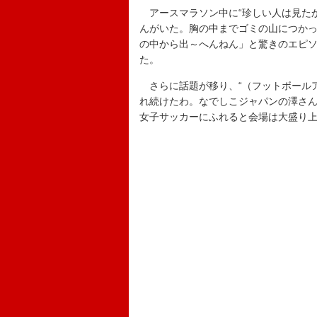
アースマラソン中に“珍しい人は見たか
んがいた。胸の中までゴミの山につか
の中から出～へんねん」と驚きのエピ
た。
さらに話題が移り、“（フットボールア
れ続けたわ。なでしこジャパンの澤さ
女子サッカーにふれると会場は大盛り