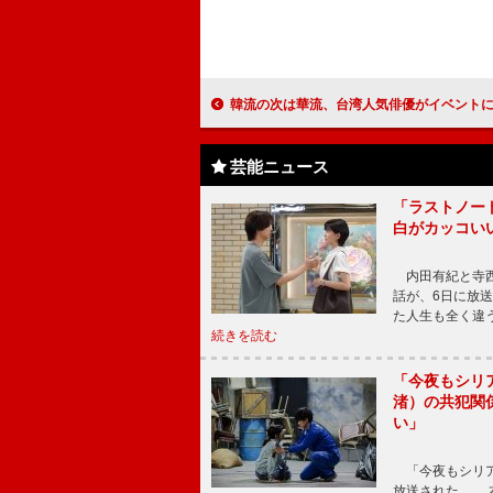
韓流の次は華流、台湾人気俳優がイベントに！ 「男性は優しい」台湾で活躍中の佐
芸能ニュース
「ラストノー
白がカッコい
内田有紀と寺西
話が、6日に放
た人生も全く違
続きを読む
「今夜もシリ
渚）の共犯関
い」
「今夜もシリア
放送された。 