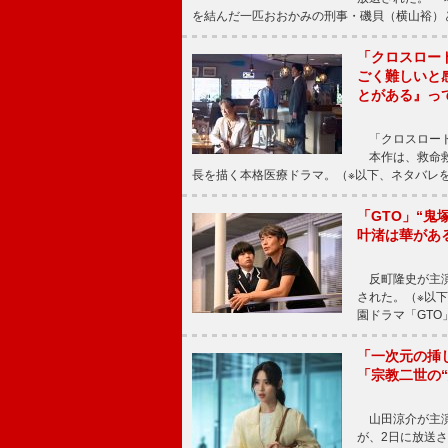
を結んだ一匹おおかみの刑事・磯貝（横山裕）
「クロスロー
ごく難しいと
とがある』っ
「クロスロード
本作は、救命救
長を描く本格医療ドラマ。（※以下、ネタバレ
「GTO」“
叶渚は華があ
反町隆史が主演
された。（※以
園ドラマ「GTO
「一次元の挿
「宗教二世の
山田涼介が主演
が、2日に放送