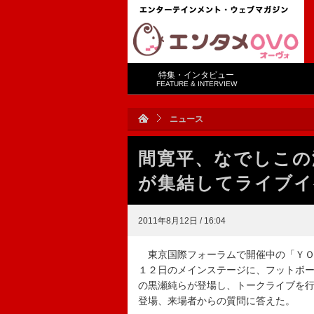
特集・インタビュー
FEATURE & INTERVIEW
ニュース
間寛平、なでしこの
が集結してライブイ
2011年8月12日 / 16:04
東京国際フォーラムで開催中の「ＹＯ
１２日のメインステージに、フットボ
の黒瀬純らが登場し、トークライブを
登場、来場者からの質問に答えた。