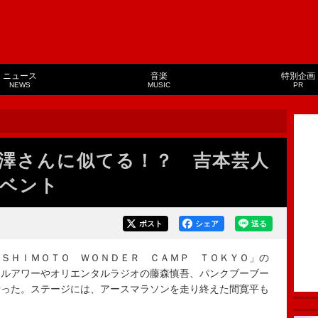
ニュース
音楽
特別企画
NEWS
MUSIC
PR
澤さんに似てる！？ 吉本芸人
ベント
ポスト
シェア
送る
ＳＨＩＭＯＴＯ ＷＯＮＤＥＲ ＣＡＭＰ ＴＯＫＹＯ」の
ールアワーやオリエンタルラジオの藤森慎吾、パンクブーブー
行った。ステージには、アースマラソンを走り終えた間寛平も