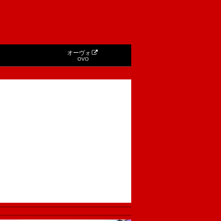
オーヴォ
OVO