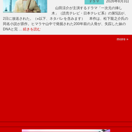
2026年8月3日
ドラマ
山田涼介が主演するドラマ「一次元の挿し
木」（読売テレビ・日本テレビ系）の第5話が、
2日に放送された。（※以下、ネタバレを含みます） 本作は、松下龍之介氏の
同名小説が原作。ヒマラヤ山中で発掘された200年前の人骨が、失踪した妹の
DNAと完 …
続きを読む
more »