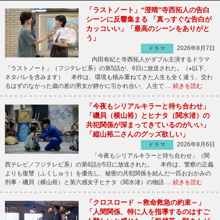
「ラストノート」“澄晴”寺西拓人の告白
シーンに反響集まる 「真っすぐな告白が
カッコいい」「最高のシーンをありがと
う」
2026年8月7日
ドラマ
内田有紀と寺西拓人がダブル主演するドラマ
「ラストノート」（フジテレビ系）の第5話が、6日に放送された。（※以下、
ネタバレを含みます） 本作は、環境も積み重ねてきた人生も全く違う、交わ
るはずのなかった歳の差の男女が静かに引かれ合い、人生で …
続きを読む
「今夜もシリアルキラーと待ち合わせ」
「磯貝（横山裕）とヒナタ（関水渚）の
共犯関係が深まってきているのがいい」
「縦山裕二さんのグッズ欲しい」
2026年8月6日
ドラマ
「今夜もシリアルキラーと待ち合わせ」（関
西テレビ／フジテレビ系）の第6話が5日に放送された。 本作は、警察の正義
よりも復讐（ふくしゅう）を優先し、秘密の共犯関係を結んだ一匹おおかみの
刑事・磯貝（横山裕）と第六感女子ヒナタ（関水渚）の物語 …
続きを読む
「クロスロード ～救命救急の約束～」
「人間関係、特に人を指導するのはすご