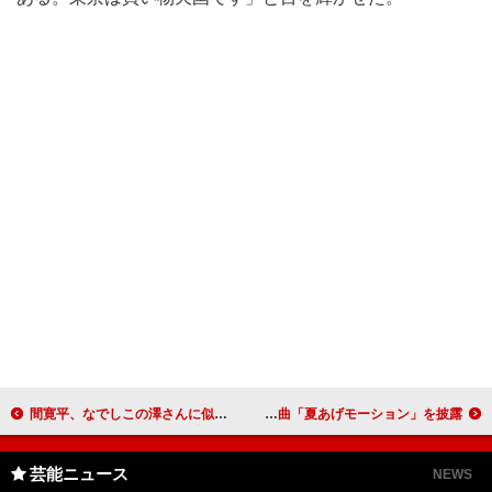
間寛平、なでしこの澤さんに似てる！？ 吉本芸人が集結してライブイベント
藤森慎吾とあやまん監督、熱愛の可能性は！？ 新曲「夏あげモーション」を披露
芸能ニュース
NEWS