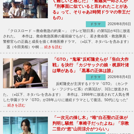
く難しいと感じた」「船越英一郎さんが
『刑事面に似ていると言われたことがあ
る』って、そりゃあ2時間ドラマの帝王だ
もの」
2026年8月6日
ドラマ
「クロスロード ～救命救急の約束～」（テレビ朝日系）の第5話が4日に放送
された。 本作は、救命救急医療の最前線でもがく、若き救命医・救急隊員・
警察官らの正義と成長を描く本格医療ドラマ。（※以下、ネタバレを含みます）
遥（今田美桜）や桐 …
続きを読む
「GTO」“鬼塚”反町隆史らが「告白大作
戦」を決行 「カジサックの娘・梶原叶渚
は華がある」「黒幕の正体は誰」
2026年8月4日
ドラマ
反町隆史が主演するドラマ「GTO」（カンテ
レ・フジテレビ系）の第3話が、3日に放送され
た。（※以下、ネタバレを含みます） 本作は、1998年に放送されて人気を博
した学園ドラマ「GTO」が28年ぶりに連続ドラマとして復活。50代になった“
…
続きを読む
「一次元の挿し木」“唯”白石聖の正体が
判明し騒然 「車椅子だったよね」「宗教
二世の“悠”山田涼介がつらい」