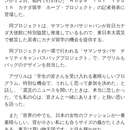
ンが１２日、都内で行われた「Ｈｏｐｅ ｆｏｒ Ｙｏｕ
ｔｈ カナダ留学 ホープ・プロジェクト」の記者発表に
登場した。
同プロジェクトは、サマンサタバサジャパンが在日カナ
ダ大使館に特別協賛し推進しているもので、東日本大震災
で被災した若者にカナダ留学の機会を提供する。
同プロジェクトの一環で行われる「サマンサタバサ チ
ャリティキャンバスバッグプロジェクト」で、アヴリルも
バッグのデザインを担当した。
アヴリルは「学生の皆さんを受け入れる素晴らしいプロ
グラム。特別な機会で、うれしく思って参加を決めた」と
話し、「震災のニュースを聞いたときは、本当に悲しかっ
た。でも私の心は、皆さんと一緒にあります」と熱い思い
を語った。
また「世界の中でも、日本の女性のファッションが一番
素晴らしい。背が小さい私にも合うサイズの服がたくさん
ある。東京は買い物天国です」と目を輝かせた。