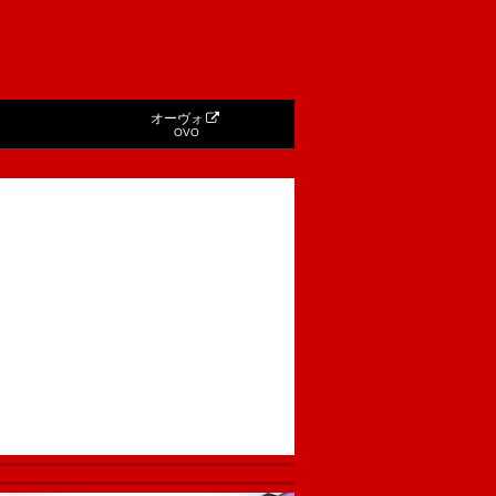
オーヴォ
OVO