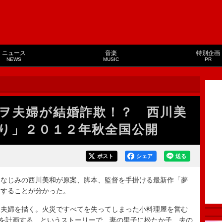
ニュース
音楽
特別企画
NEWS
MUSIC
PR
ヲ夫婦が結婚詐欺！？ 西川美
り」２０１２年秋全国公開
ポスト
シェア
送る
なじみの西川美和が原案、脚本、監督を手掛ける最新作「夢
開することが分かった。
夫婦を描く。火災ですべてを失ってしまった小料理屋を営む
”を計画する、というストーリーで、妻の里子に松たか子、夫の