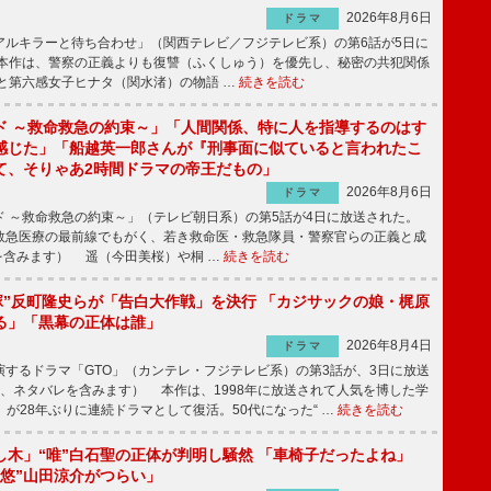
2026年8月6日
ドラマ
ルキラーと待ち合わせ」（関西テレビ／フジテレビ系）の第6話が5日に
本作は、警察の正義よりも復讐（ふくしゅう）を優先し、秘密の共犯関係
と第六感女子ヒナタ（関水渚）の物語 …
続きを読む
ド ～救命救急の約束～」「人間関係、特に人を指導するのはす
感じた」「船越英一郎さんが『刑事面に似ていると言われたこ
て、そりゃあ2時間ドラマの帝王だもの」
2026年8月6日
ドラマ
 ～救命救急の約束～」（テレビ朝日系）の第5話が4日に放送された。
急医療の最前線でもがく、若き救命医・救急隊員・警察官らの正義と成
を含みます） 遥（今田美桜）や桐 …
続きを読む
鬼塚”反町隆史らが「告白大作戦」を決行 「カジサックの娘・梶原
る」「黒幕の正体は誰」
2026年8月4日
ドラマ
するドラマ「GTO」（カンテレ・フジテレビ系）の第3話が、3日に放送
下、ネタバレを含みます） 本作は、1998年に放送されて人気を博した学
」が28年ぶりに連続ドラマとして復活。50代になった“ …
続きを読む
し木」“唯”白石聖の正体が判明し騒然 「車椅子だったよね」
“悠”山田涼介がつらい」