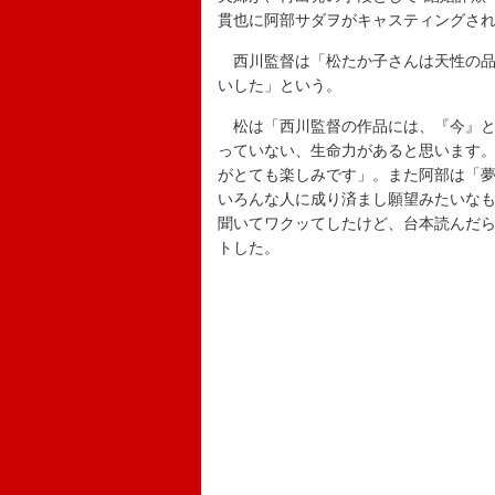
貫也に阿部サダヲがキャスティングさ
西川監督は「松たか子さんは天性の品
いした」という。
松は「西川監督の作品には、『今』と
っていない、生命力があると思います
がとても楽しみです」。また阿部は「
いろんな人に成り済まし願望みたいな
聞いてワクッてしたけど、台本読んだ
トした。