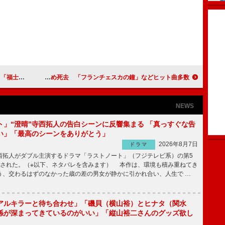
がしたい」
歌手の二葉あき子さんが心不全のため死去 「フランチェスカの鐘」などヒット曲多数
NEWS
ト」“澄晴”寺西拓人の告白シーンに反響集まる 「真っすぐな告
い」「最高のシーンをありがとう」
2026年8月7日
ドラマ
拓人がダブル主演するドラマ「ラストノート」（フジテレビ系）の第5
送された。（※以下、ネタバレを含みます） 本作は、環境も積み重ねてき
う、交わるはずのなかった歳の差の男女が静かに引かれ合い、人生で …
アルキラーと待ち合わせ」「磯貝（横山裕）とヒナタ（関水
係が深まってきているのがいい」「縦山裕二さんのグッズ欲し