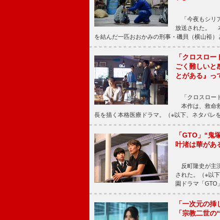
「今夜もシリア
放送された。 
を結んだ一匹おおかみの刑事・磯貝（横山裕）
「クロスロー
ごく難しいと
とがある』っ
「クロスロード
本作は、救命救
長を描く本格医療ドラマ。（※以下、ネタバレ
「GTO」“
叶渚は華があ
反町隆史が主演
された。（※以
園ドラマ「GTO
「一次元の挿
「宗教二世の