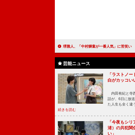
堺雅人、「中村獅童が一番人気」に苦笑い 「福士（誠治）くんと話
芸能ニュース
「ラストノー
白がカッコい
内田有紀と寺西
話が、6日に放
た人生も全く違
続きを読む
「今夜もシリ
渚）の共犯関
い」