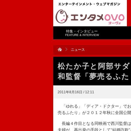
特集・インタビュー
FEATURE & INTERVIEW
ニュース
松たか子と阿部サダ
和監督「夢売るふた
2011年8月16日 / 12:11
「ゆれる」「ディア・ドクター」でお
売るふたり」が２０１２年秋に全国公
長編４作目となる同映画で西川監督は
夫婦が、再出発の手段として“結婚詐欺