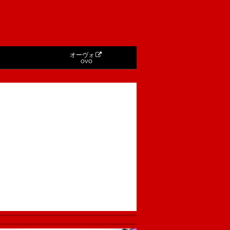
オーヴォ
OVO