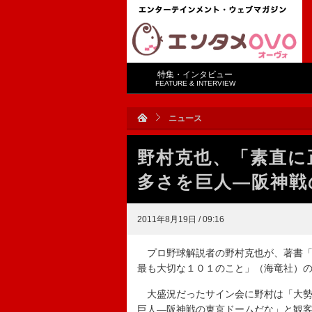
特集・インタビュー
FEATURE & INTERVIEW
ニュース
野村克也、「素直に
多さを巨人―阪神戦
2011年8月19日 / 09:16
プロ野球解説者の野村克也が、著書「
最も大切な１０１のこと」（海竜社）
大盛況だったサイン会に野村は「大勢
巨人―阪神戦の東京ドームだな」と観