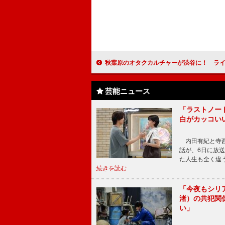
秋葉原のオタクカルチャーが渋谷に！ ライブイベント「渋谷のＡＫＩＢＡ
芸能ニュース
「ラストノー
白がカッコい
内田有紀と寺西
話が、6日に放
た人生も全く違
続きを読む
「今夜もシリ
渚）の共犯関
い」