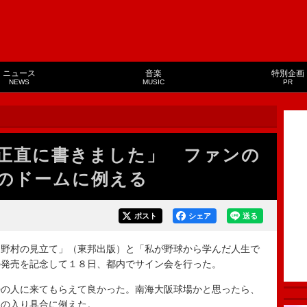
ニュース
音楽
特別企画
NEWS
MUSIC
PR
正直に書きました」 ファンの
のドームに例える
ポスト
シェア
送る
野村の見立て」（東邦出版）と「私が野球から学んだ人生で
の発売を記念して１８日、都内でサイン会を行った。
の人に来てもらえて良かった。南海大阪球場かと思ったら、
客の入り具合に例えた。