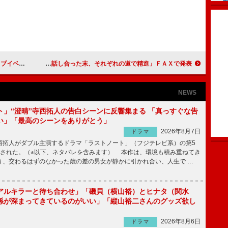
文化祭」開催
内野聖陽・一路真輝が１８日に離婚 「話し合った末、それぞれの道で精進」ＦＡＸで発表
NEWS
ト」“澄晴”寺西拓人の告白シーンに反響集まる 「真っすぐな告
い」「最高のシーンをありがとう」
2026年8月7日
ドラマ
拓人がダブル主演するドラマ「ラストノート」（フジテレビ系）の第5
送された。（※以下、ネタバレを含みます） 本作は、環境も積み重ねてき
う、交わるはずのなかった歳の差の男女が静かに引かれ合い、人生で …
アルキラーと待ち合わせ」「磯貝（横山裕）とヒナタ（関水
係が深まってきているのがいい」「縦山裕二さんのグッズ欲し
2026年8月6日
ドラマ