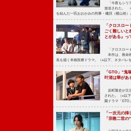
「今夜もシリア
放送された。 
を結んだ一匹おおかみの刑事・磯貝（横山裕）
「クロスロー
ごく難しいと
とがある』っ
「クロスロード
本作は、救命救
長を描く本格医療ドラマ。（※以下、ネタバレ
「GTO」“
叶渚は華があ
反町隆史が主演
された。（※以
園ドラマ「GTO
「一次元の挿
「宗教二世の