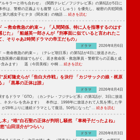
ルキラーと待ち合わせ」（関西テレビ／フジテレビ系）の第6話が5日に
本作は、警察の正義よりも復讐（ふくしゅう）を優先し、秘密の共犯関係
と第六感女子ヒナタ（関水渚）の物語 …
続きを読む
ド ～救命救急の約束～」「人間関係、特に人を指導するのはす
感じた」「船越英一郎さんが『刑事面に似ていると言われたこ
て、そりゃあ2時間ドラマの帝王だもの」
2026年8月6日
ドラマ
 ～救命救急の約束～」（テレビ朝日系）の第5話が4日に放送された。
急医療の最前線でもがく、若き救命医・救急隊員・警察官らの正義と成
を含みます） 遥（今田美桜）や桐 …
続きを読む
鬼塚”反町隆史らが「告白大作戦」を決行 「カジサックの娘・梶原
る」「黒幕の正体は誰」
2026年8月4日
ドラマ
するドラマ「GTO」（カンテレ・フジテレビ系）の第3話が、3日に放送
下、ネタバレを含みます） 本作は、1998年に放送されて人気を博した学
」が28年ぶりに連続ドラマとして復活。50代になった“ …
続きを読む
し木」“唯”白石聖の正体が判明し騒然 「車椅子だったよね」
“悠”山田涼介がつらい」
2026年8月3日
ドラマ