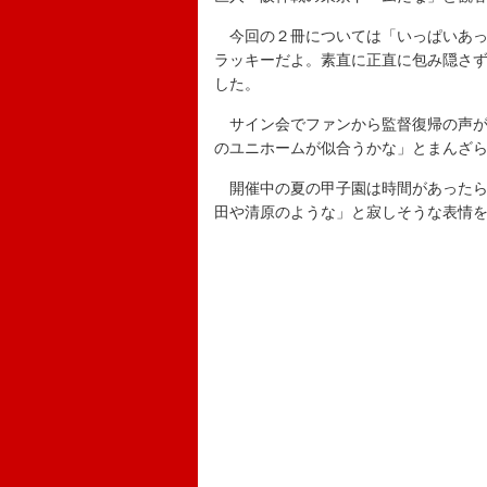
今回の２冊については「いっぱいあっ
ラッキーだよ。素直に正直に包み隠さ
した。
サイン会でファンから監督復帰の声が
のユニホームが似合うかな」とまんざ
開催中の夏の甲子園は時間があったら
田や清原のような」と寂しそうな表情