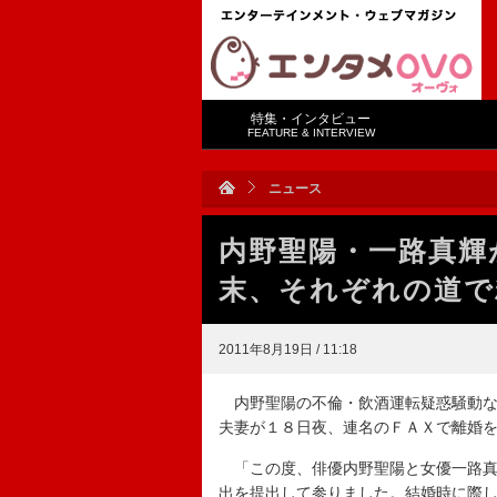
特集・インタビュー
FEATURE & INTERVIEW
ニュース
内野聖陽・一路真輝
末、それぞれの道で
2011年8月19日 / 11:18
内野聖陽の不倫・飲酒運転疑惑騒動な
夫妻が１８日夜、連名のＦＡＸで離婚
「この度、俳優内野聖陽と女優一路真
出を提出して参りました。結婚時に際