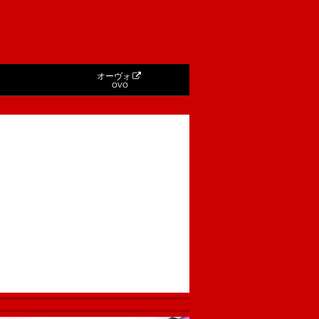
オーヴォ
OVO