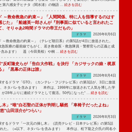
と第六感女子ヒナタ（関水渚）の物語 …
続きを読む
ド ～救命救急の約束～」「人間関係、特に人を指導するのはす
感じた」「船越英一郎さんが『刑事面に似ていると言われたこ
て、そりゃあ2時間ドラマの帝王だもの」
2026年8月6日
ドラマ
 ～救命救急の約束～」（テレビ朝日系）の第5話が4日に放送された。
急医療の最前線でもがく、若き救命医・救急隊員・警察官らの正義と成
を含みます） 遥（今田美桜）や桐 …
続きを読む
鬼塚”反町隆史らが「告白大作戦」を決行 「カジサックの娘・梶原
る」「黒幕の正体は誰」
2026年8月4日
ドラマ
するドラマ「GTO」（カンテレ・フジテレビ系）の第3話が、3日に放送
下、ネタバレを含みます） 本作は、1998年に放送されて人気を博した学
」が28年ぶりに連続ドラマとして復活。50代になった“ …
続きを読む
し木」“唯”白石聖の正体が判明し騒然 「車椅子だったよね」
“悠”山田涼介がつらい」
2026年8月3日
ドラマ
するドラマ「一次元の挿し木」（読売テレビ・日本テレビ系）の第5話
された。（※以下、ネタバレを含みます） 本作は、松下龍之介氏の同名小