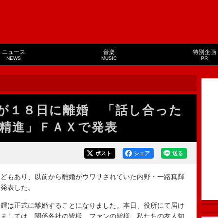
ニュース
音楽
特別企画
NEWS
MUSIC
PR
が１８日に離婚 「話し合った
精進」ＦＡＸで発表
ポスト
シェア
送る
どもあり、以前から離婚がウワサされていた内野・一路真輝
を発表した。
輝は正式に離婚することになりました。本日、役所にて届け
しましては、関係各社の皆様、ファンの皆様、私たちの友人知