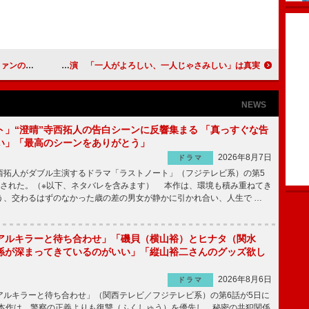
ームに例える
樹木希林、結婚情報誌のＣＭに一人で出演 「一人がよろしい、一人じゃさみしい」は真実
NEWS
ト」“澄晴”寺西拓人の告白シーンに反響集まる 「真っすぐな告
い」「最高のシーンをありがとう」
2026年8月7日
ドラマ
拓人がダブル主演するドラマ「ラストノート」（フジテレビ系）の第5
送された。（※以下、ネタバレを含みます） 本作は、環境も積み重ねてき
う、交わるはずのなかった歳の差の男女が静かに引かれ合い、人生で …
アルキラーと待ち合わせ」「磯貝（横山裕）とヒナタ（関水
係が深まってきているのがいい」「縦山裕二さんのグッズ欲し
2026年8月6日
ドラマ
ルキラーと待ち合わせ」（関西テレビ／フジテレビ系）の第6話が5日に
本作は、警察の正義よりも復讐（ふくしゅう）を優先し、秘密の共犯関係