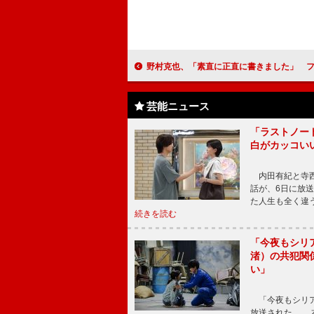
野村克也、「素直に正直に書きました」 ファンの多さを巨人―阪神戦のド
芸能ニュース
「ラストノー
白がカッコい
内田有紀と寺西
話が、6日に放
た人生も全く違
続きを読む
「今夜もシリ
渚）の共犯関
い」
「今夜もシリア
放送された。 