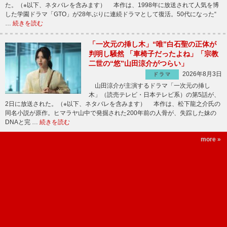
た。（※以下、ネタバレを含みます） 本作は、1998年に放送されて人気を博
した学園ドラマ「GTO」が28年ぶりに連続ドラマとして復活。50代になった“
…
続きを読む
「一次元の挿し木」“唯”白石聖の正体が
判明し騒然 「車椅子だったよね」「宗教
二世の“悠”山田涼介がつらい」
2026年8月3日
ドラマ
山田涼介が主演するドラマ「一次元の挿し
木」（読売テレビ・日本テレビ系）の第5話が、
2日に放送された。（※以下、ネタバレを含みます） 本作は、松下龍之介氏の
同名小説が原作。ヒマラヤ山中で発掘された200年前の人骨が、失踪した妹の
DNAと完 …
続きを読む
more »