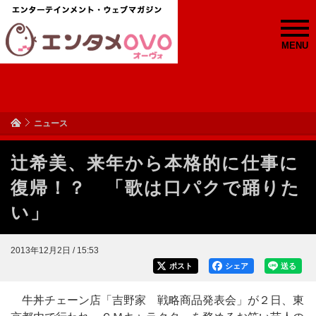
MENU
ニュース
辻希美、来年から本格的に仕事に
復帰！？ 「歌は口パクで踊りた
い」
2013年12月2日 / 15:53
ポスト
シェア
送る
牛丼チェーン店「吉野家 戦略商品発表会」が２日、東