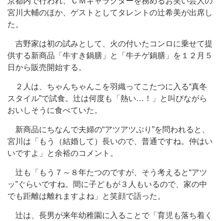
京都内で行われ、ＣＭキャラクターを務めるお笑い芸人の
宮川大輔のほか、ゲストとしてタレントの辻希美が出席し
た。
吉野家は初の試みとして、火の付いたコンロに乗せて提
供する新商品「牛すき鍋膳」と「牛チゲ鍋膳」を１２月５
日から販売開始する。
２人は、ちゃんちゃんこを羽織ってこたつに入る“真冬
スタイル”で試食。辻は何度も「熱い…！」と叫びながら
おいしそうに食べていた。
新商品にちなんで夫婦の“アツアツぶり”を問われると、
宮川は「もう（結婚して）長いので、普通ですね。仲はい
いですよ」と余裕のコメント。
辻も「もう７～８年たつのですが、そう考えると“アツ
ッ”ぐらいですね。間に子どもが３人もいるので、家の中
でも距離は離れますよね」と笑顔で語った。
辻は、長男が来年幼稚園に入ることで「育児も落ち着く