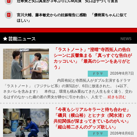
辻希美と矢口真里が３年ぶりにCM共演 矢口は子づくり宣言
宮川大輔、藤本敏史からの妊娠報告に感動 「優樹菜ちゃんに似て
ほしい」
芸能ニュース
NEWS
「ラストノート」“澄晴”寺西拓人の告白
シーンに反響集まる 「真っすぐな告白が
カッコいい」「最高のシーンをありがと
う」
2026年8月7日
ドラマ
内田有紀と寺西拓人がダブル主演するドラマ
「ラストノート」（フジテレビ系）の第5話が、6日に放送された。（※以下、
ネタバレを含みます） 本作は、環境も積み重ねてきた人生も全く違う、交わ
るはずのなかった歳の差の男女が静かに引かれ合い、人生で …
続きを読む
「今夜もシリアルキラーと待ち合わせ」
「磯貝（横山裕）とヒナタ（関水渚）の
共犯関係が深まってきているのがいい」
「縦山裕二さんのグッズ欲しい」
2026年8月6日
ドラマ