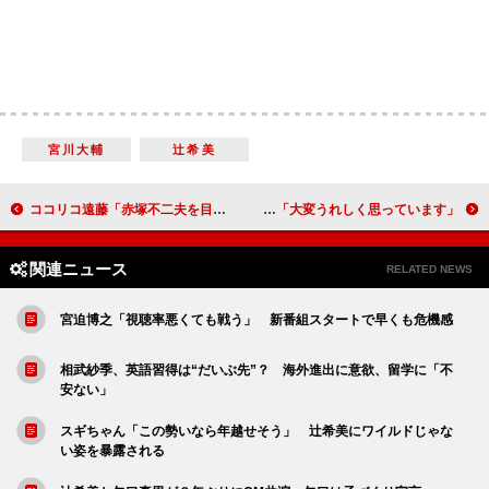
宮川大輔
辻希美
ココリコ遠藤「赤塚不二夫を目指す」 「今の彼女と千秋と子どもと４人で暮らしたい」
今年の流行語大賞は「お・も・て・な・し」など４選 滝川クリステル「大変うれしく思っています」
関連ニュース
RELATED NEWS
宮迫博之「視聴率悪くても戦う」 新番組スタートで早くも危機感
相武紗季、英語習得は“だいぶ先”？ 海外進出に意欲、留学に「不
安ない」
スギちゃん「この勢いなら年越せそう」 辻希美にワイルドじゃな
い姿を暴露される