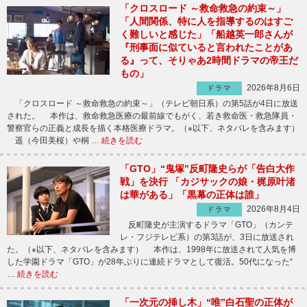
「クロスロード ～救命救急の約束～」
「人間関係、特に人を指導するのはすご
く難しいと感じた」「船越英一郎さんが
『刑事面に似ていると言われたことがあ
る』って、そりゃあ2時間ドラマの帝王だ
もの」
2026年8月6日
ドラマ
「クロスロード ～救命救急の約束～」（テレビ朝日系）の第5話が4日に放送
された。 本作は、救命救急医療の最前線でもがく、若き救命医・救急隊員・
警察官らの正義と成長を描く本格医療ドラマ。（※以下、ネタバレを含みます）
遥（今田美桜）や桐 …
続きを読む
「GTO」“鬼塚”反町隆史らが「告白大作
戦」を決行 「カジサックの娘・梶原叶渚
は華がある」「黒幕の正体は誰」
2026年8月4日
ドラマ
反町隆史が主演するドラマ「GTO」（カンテ
レ・フジテレビ系）の第3話が、3日に放送され
た。（※以下、ネタバレを含みます） 本作は、1998年に放送されて人気を博
した学園ドラマ「GTO」が28年ぶりに連続ドラマとして復活。50代になった“
…
続きを読む
「一次元の挿し木」“唯”白石聖の正体が