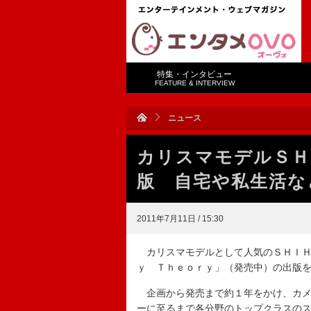
特集・インタビュー
FEATURE & INTERVIEW
ニュース
カリスマモデルＳＨ
版 自宅や私生活な
2011年7月11日 / 15:30
カリスマモデルとして人気のＳＨＩＨ
ｙ Ｔｈｅｏｒｙ」（発売中）の出版
企画から発売まで約１年をかけ、カメ
ーに至るまで各分野のトップクラスの