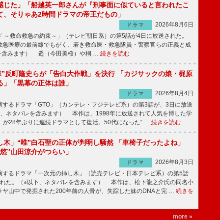
感じた」「船越英一郎さんが『刑事面に似ていると言われたこ
て、そりゃあ2時間ドラマの帝王だもの」
2026年8月6日
ドラマ
 ～救命救急の約束～」（テレビ朝日系）の第5話が4日に放送された。
急医療の最前線でもがく、若き救命医・救急隊員・警察官らの正義と成
を含みます） 遥（今田美桜）や桐 …
続きを読む
鬼塚”反町隆史らが「告白大作戦」を決行 「カジサックの娘・梶原
る」「黒幕の正体は誰」
2026年8月4日
ドラマ
するドラマ「GTO」（カンテレ・フジテレビ系）の第3話が、3日に放送
下、ネタバレを含みます） 本作は、1998年に放送されて人気を博した学
」が28年ぶりに連続ドラマとして復活。50代になった“ …
続きを読む
し木」“唯”白石聖の正体が判明し騒然 「車椅子だったよね」
“悠”山田涼介がつらい」
2026年8月3日
ドラマ
するドラマ「一次元の挿し木」（読売テレビ・日本テレビ系）の第5話
された。（※以下、ネタバレを含みます） 本作は、松下龍之介氏の同名小
ヤ山中で発掘された200年前の人骨が、失踪した妹のDNAと完 …
続きを
more »