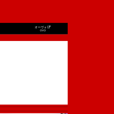
オーヴォ
OVO