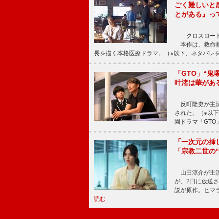
ごく難しいと
とがある』っ
「クロスロード
本作は、救命救
長を描く本格医療ドラマ。（※以下、ネタバレ
「GTO」“
叶渚は華があ
反町隆史が主演
された。（※以
園ドラマ「GTO
「一次元の挿
「宗教二世の
山田涼介が主演
が、2日に放送
説が原作。ヒマラ
読む