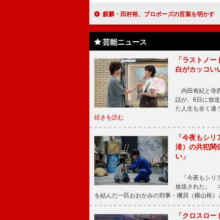
麒麟・田村裕、プロポーズの言葉を明かす 「村田をひっくり返して、田村にし
芸能ニュース
「ラストノー
白がカッコい
内田有紀と寺西
話が、6日に放
た人生も全く違
続きを読む
「今夜もシリ
渚）の共犯関
い」
「今夜もシリア
放送された。 
を結んだ一匹おおかみの刑事・磯貝（横山裕）
「クロスロー