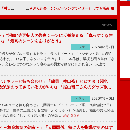
ませんか？」
ロス・インディオス女性ボーカルＡＬＩＣＩＡさん死去 シンガーソングライターとしても活躍
NEWS
ト」“澄晴”寺西拓人の告白シーンに反響集まる 「真っすぐな告
い」「最高のシーンをありがとう」
2026年8月7日
ドラマ
拓人がダブル主演するドラマ「ラストノート」（フジテレビ系）の第5
送された。（※以下、ネタバレを含みます） 本作は、環境も積み重ねてき
う、交わるはずのなかった歳の差の男女が静かに引かれ合い、人生で …
アルキラーと待ち合わせ」「磯貝（横山裕）とヒナタ（関水
係が深まってきているのがいい」「縦山裕二さんのグッズ欲し
2026年8月6日
ドラマ
ルキラーと待ち合わせ」（関西テレビ／フジテレビ系）の第6話が5日に
本作は、警察の正義よりも復讐（ふくしゅう）を優先し、秘密の共犯関係
と第六感女子ヒナタ（関水渚）の物語 …
続きを読む
ド ～救命救急の約束～」「人間関係、特に人を指導するのはす