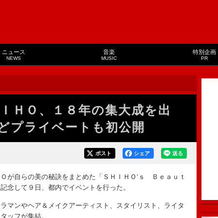
ニュース
音楽
特別企画
NEWS
MUSIC
PR
ＩＨＯ、１８年の集大成を出
どプライベートも初公開
ポスト
シェア
送る
Ｏが自らの美の秘訣をまとめた「ＳＨＩＨＯ‘ｓ Ｂｅａｕｔ
を記念して９日、都内でイベントを行った。
ラマンやヘア＆メイクアーティスト、スタイリスト、ライタ
スタッフが集結。