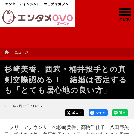
MENU
ニュース
杉崎美香、西武・桶井投手との真
剣交際認める！ 結婚は否定する
も「とても居心地の良い方」
2011年7月12日 / 14:16
ポスト
シェア
送る
フリーアナウンサーの杉崎美香、高樹千佳子、八田亜矢