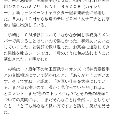
子、松本あゆ美、美馬怜子が１２日、都内で行われた男性
用システムカミソリ「ＫＡＩ ＲＡＺＯＲ（カイレザ
ー）」新キャンペーンキャラクター記者発表会に登場し
た。５人は１２日から放送のテレビＣＭ「女子アナとお茶
会」編に出演している。
杉崎は、ＣＭ撮影について「なかなか同じ事務所のメン
バーで集まることはないので楽しかった。和気あいあいと
していました」と笑顔で振り返った。お茶会に遅刻してき
た男性を叱るシーンでは、「母のように包み込むようにと
演出された」と明かした。
杉崎は、７歳年下の埼玉西武ライオンズ・涌井秀章投手
との交際報道について聞かれると、「ありがとうございま
す、そうですね」と認め、「お互い仕事を大事にしてい
る。まだ日も浅いので、温かく見守っていただければ…」
とコメント。また“恋のストライクは？”とその先の結婚に
ついての質問には、「まだそんなことは全然…」としなが
らも、「とても居心地の良い方です」と語り、笑顔を見せ
た。