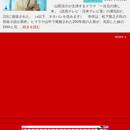
山田涼介が主演するドラマ「一次元の挿し
木」（読売テレビ・日本テレビ系）の第5話が、
2日に放送された。（※以下、ネタバレを含みます） 本作は、松下龍之介氏の
同名小説が原作。ヒマラヤ山中で発掘された200年前の人骨が、失踪した妹の
DNAと完 …
続きを読む
more »