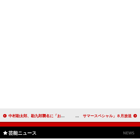
中村勘太郎、勘九郎襲名に「おそれ多い」 ４カ月の息子と親子孫３代そろっての舞台に期待
高嶋政宏、半ケツ状態で８０’ｓを熱く語る 「洋楽倶楽部８０’ｓ サマースペシャル」８月放送
芸能ニュース
NEWS