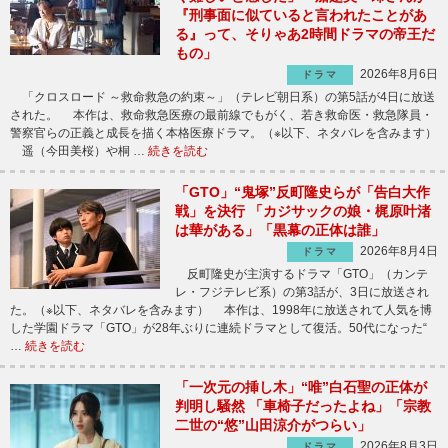
『刑事面に似ていると言われたことがあ
る』って、そりゃあ2時間ドラマの帝王だ
もの」
2026年8月6日
ドラマ
「クロスロード ～救命救急の約束～」（テレビ朝日系）の第5話が4日に放送
された。 本作は、救命救急医療の最前線でもがく、若き救命医・救急隊員・
警察官らの正義と成長を描く本格医療ドラマ。（※以下、ネタバレを含みます）
遥（今田美桜）や桐 …
続きを読む
「GTO」“鬼塚”反町隆史らが「告白大作
戦」を決行 「カジサックの娘・梶原叶渚
は華がある」「黒幕の正体は誰」
2026年8月4日
ドラマ
反町隆史が主演するドラマ「GTO」（カンテ
レ・フジテレビ系）の第3話が、3日に放送され
た。（※以下、ネタバレを含みます） 本作は、1998年に放送されて人気を博
した学園ドラマ「GTO」が28年ぶりに連続ドラマとして復活。50代になった“
…
続きを読む
「一次元の挿し木」“唯”白石聖の正体が
判明し騒然 「車椅子だったよね」「宗教
二世の“悠”山田涼介がつらい」
2026年8月3日
ドラマ