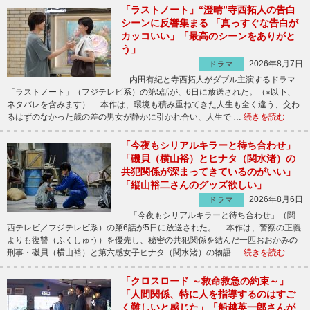
「ラストノート」“澄晴”寺西拓人の告白
シーンに反響集まる 「真っすぐな告白が
カッコいい」「最高のシーンをありがと
う」
2026年8月7日
ドラマ
内田有紀と寺西拓人がダブル主演するドラマ
「ラストノート」（フジテレビ系）の第5話が、6日に放送された。（※以下、
ネタバレを含みます） 本作は、環境も積み重ねてきた人生も全く違う、交わ
るはずのなかった歳の差の男女が静かに引かれ合い、人生で …
続きを読む
「今夜もシリアルキラーと待ち合わせ」
「磯貝（横山裕）とヒナタ（関水渚）の
共犯関係が深まってきているのがいい」
「縦山裕二さんのグッズ欲しい」
2026年8月6日
ドラマ
「今夜もシリアルキラーと待ち合わせ」（関
西テレビ／フジテレビ系）の第6話が5日に放送された。 本作は、警察の正義
よりも復讐（ふくしゅう）を優先し、秘密の共犯関係を結んだ一匹おおかみの
刑事・磯貝（横山裕）と第六感女子ヒナタ（関水渚）の物語 …
続きを読む
「クロスロード ～救命救急の約束～」
「人間関係、特に人を指導するのはすご
く難しいと感じた」「船越英一郎さんが