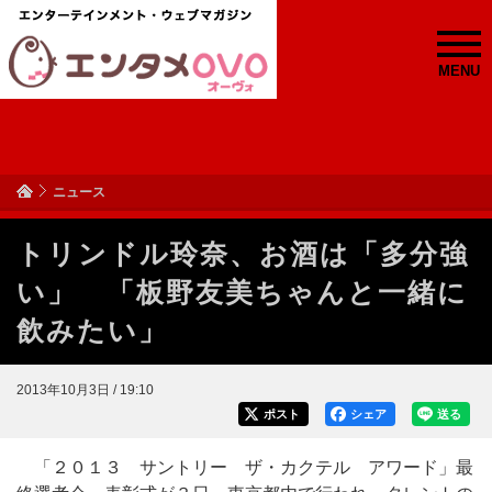
MENU
ニュース
トリンドル玲奈、お酒は「多分強
い」 「板野友美ちゃんと一緒に
飲みたい」
2013年10月3日 / 19:10
ポスト
シェア
送る
「２０１３ サントリー ザ・カクテル アワード」最