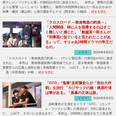
西テレビ／フジテレビ系）の第6話が5日に放送された。 本作は、警察の正義
よりも復讐（ふくしゅう）を優先し、秘密の共犯関係を結んだ一匹おおかみの
刑事・磯貝（横山裕）と第六感女子ヒナタ（関水渚）の物語 …
続きを読む
「クロスロード ～救命救急の約束～」
「人間関係、特に人を指導するのはすご
く難しいと感じた」「船越英一郎さんが
『刑事面に似ていると言われたことがあ
る』って、そりゃあ2時間ドラマの帝王だ
もの」
2026年8月6日
ドラマ
「クロスロード ～救命救急の約束～」（テレビ朝日系）の第5話が4日に放送
された。 本作は、救命救急医療の最前線でもがく、若き救命医・救急隊員・
警察官らの正義と成長を描く本格医療ドラマ。（※以下、ネタバレを含みます）
遥（今田美桜）や桐 …
続きを読む
「GTO」“鬼塚”反町隆史らが「告白大作
戦」を決行 「カジサックの娘・梶原叶渚
は華がある」「黒幕の正体は誰」
2026年8月4日
ドラマ
反町隆史が主演するドラマ「GTO」（カンテ
レ・フジテレビ系）の第3話が、3日に放送され
た。（※以下、ネタバレを含みます） 本作は、1998年に放送されて人気を博