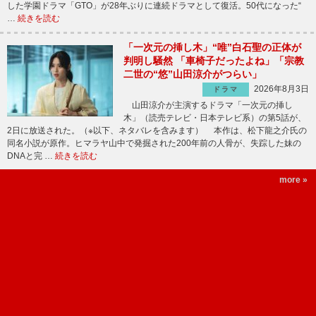
した学園ドラマ「GTO」が28年ぶりに連続ドラマとして復活。50代になった“
…
続きを読む
「一次元の挿し木」“唯”白石聖の正体が
判明し騒然 「車椅子だったよね」「宗教
二世の“悠”山田涼介がつらい」
2026年8月3日
ドラマ
山田涼介が主演するドラマ「一次元の挿し
木」（読売テレビ・日本テレビ系）の第5話が、
2日に放送された。（※以下、ネタバレを含みます） 本作は、松下龍之介氏の
同名小説が原作。ヒマラヤ山中で発掘された200年前の人骨が、失踪した妹の
DNAと完 …
続きを読む
more »