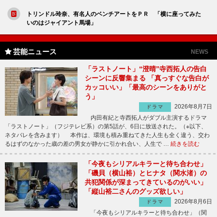
トリンドル玲奈、有名人のベンチアートをＰＲ 「横に座ってみた
いのはジャイアント馬場」
芸能ニュース
NEWS
「ラストノート」“澄晴”寺西拓人の告白
シーンに反響集まる 「真っすぐな告白が
カッコいい」「最高のシーンをありがと
う」
2026年8月7日
ドラマ
内田有紀と寺西拓人がダブル主演するドラマ
「ラストノート」（フジテレビ系）の第5話が、6日に放送された。（※以下、
ネタバレを含みます） 本作は、環境も積み重ねてきた人生も全く違う、交わ
るはずのなかった歳の差の男女が静かに引かれ合い、人生で …
続きを読む
「今夜もシリアルキラーと待ち合わせ」
「磯貝（横山裕）とヒナタ（関水渚）の
共犯関係が深まってきているのがいい」
「縦山裕二さんのグッズ欲しい」
2026年8月6日
ドラマ
「今夜もシリアルキラーと待ち合わせ」（関