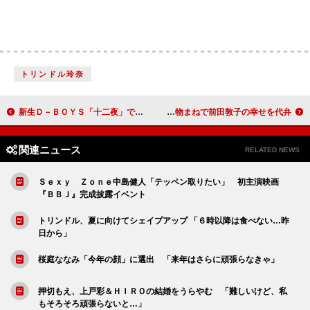
トリンドル玲奈
新生Ｄ－ＢＯＹＳ「十二夜」で本格始動 「僕らにしかできない舞台になっている」
キンタロー。「歌舞伎揚げにハマっています」 物まねで前田敦子の幸せを代弁？
関連ニュース
RELATED NEWS
Ｓｅｘｙ Ｚｏｎｅ中島健人「テッペン取りたい」 初主演映画
『ＢＢＪ』完成披露イベント
トリンドル、夏に向けてシェイプアップ 「６時以降は食べない…昨
日から」
桜庭ななみ「今年の顔」に選出 「来年はさらに頑張らなきゃ」
押切もえ、上戸彩＆ＨＩＲＯの結婚をうらやむ 「難しいけど、私
もそろそろ頑張らないと…」