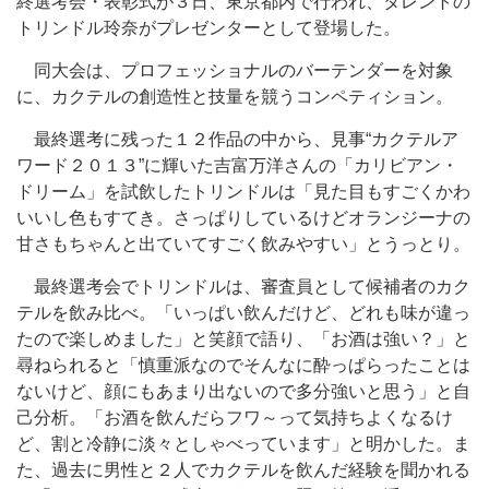
終選考会・表彰式が３日、東京都内で行われ、タレントの
トリンドル玲奈がプレゼンターとして登場した。
同大会は、プロフェッショナルのバーテンダーを対象
に、カクテルの創造性と技量を競うコンペティション。
最終選考に残った１２作品の中から、見事“カクテルア
ワード２０１３”に輝いた吉富万洋さんの「カリビアン・
ドリーム」を試飲したトリンドルは「見た目もすごくかわ
いいし色もすてき。さっぱりしているけどオランジーナの
甘さもちゃんと出ていてすごく飲みやすい」とうっとり。
最終選考会でトリンドルは、審査員として候補者のカク
テルを飲み比べ。「いっぱい飲んだけど、どれも味が違っ
たので楽しめました」と笑顔で語り、「お酒は強い？」と
尋ねられると「慎重派なのでそんなに酔っぱらったことは
ないけど、顔にもあまり出ないので多分強いと思う」と自
己分析。「お酒を飲んだらフワ～って気持ちよくなるけ
ど、割と冷静に淡々としゃべっています」と明かした。ま
た、過去に男性と２人でカクテルを飲んだ経験を聞かれる