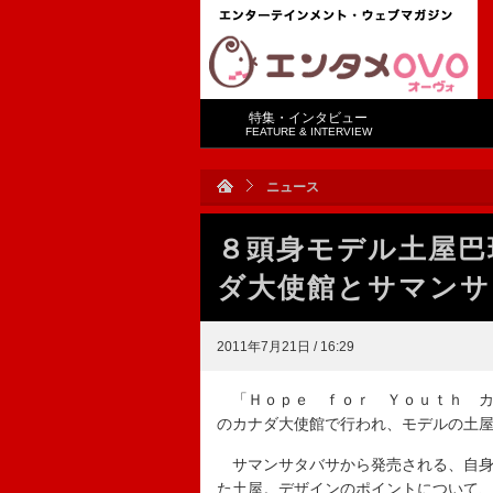
特集・インタビュー
FEATURE & INTERVIEW
ニュース
８頭身モデル土屋巴
ダ大使館とサマンサ
2011年7月21日 / 16:29
「Ｈｏｐｅ ｆｏｒ Ｙｏｕｔｈ カ
のカナダ大使館で行われ、モデルの土
サマンサタバサから発売される、自身
た土屋。デザインのポイントについて