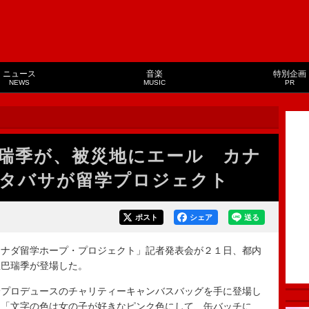
ニュース
音楽
特別企画
NEWS
MUSIC
PR
瑞季が、被災地にエール カナ
タバサが留学プロジェクト
ポスト
シェア
送る
ナダ留学ホープ・プロジェクト」記者発表会が２１日、都内
屋巴瑞季が登場した。
プロデュースのチャリティーキャンバスバッグを手に登場し
、「文字の色は女の子が好きなピンク色にして、缶バッチに