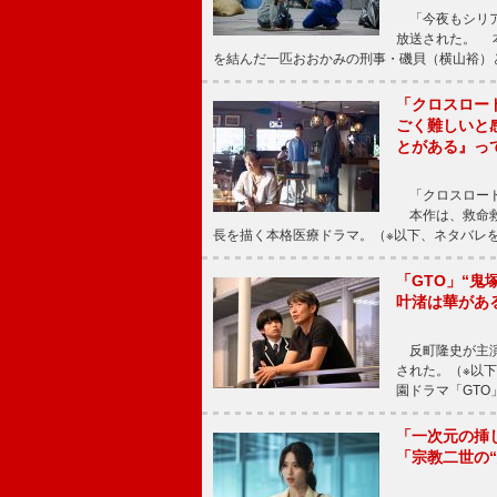
「今夜もシリア
放送された。 
を結んだ一匹おおかみの刑事・磯貝（横山裕）
「クロスロー
ごく難しいと
とがある』っ
「クロスロード
本作は、救命救
長を描く本格医療ドラマ。（※以下、ネタバレ
「GTO」“
叶渚は華があ
反町隆史が主演
された。（※以
園ドラマ「GTO
「一次元の挿
「宗教二世の