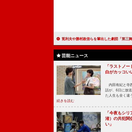
筧利夫や勝村政信らを輩出した劇団「第三舞台」が解散へ 鴻上尚史が会見、「次の地平
芸能ニュース
「ラストノー
白がカッコい
内田有紀と寺西
話が、6日に放
た人生も全く違
続きを読む
「今夜もシリ
渚）の共犯関
い」