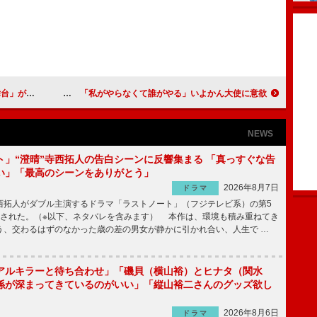
に行くために」
友近、「今は彼氏いない」熱愛報道きっぱり否定 「私がやらなくて誰がやる」いよかん大使に意欲
NEWS
ト」“澄晴”寺西拓人の告白シーンに反響集まる 「真っすぐな告
い」「最高のシーンをありがとう」
2026年8月7日
ドラマ
拓人がダブル主演するドラマ「ラストノート」（フジテレビ系）の第5
送された。（※以下、ネタバレを含みます） 本作は、環境も積み重ねてき
う、交わるはずのなかった歳の差の男女が静かに引かれ合い、人生で …
アルキラーと待ち合わせ」「磯貝（横山裕）とヒナタ（関水
係が深まってきているのがいい」「縦山裕二さんのグッズ欲し
2026年8月6日
ドラマ