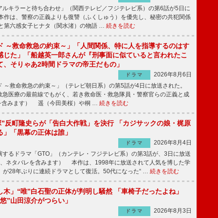
ルキラーと待ち合わせ」（関西テレビ／フジテレビ系）の第6話が5日に
本作は、警察の正義よりも復讐（ふくしゅう）を優先し、秘密の共犯関係
と第六感女子ヒナタ（関水渚）の物語 …
続きを読む
ド ～救命救急の約束～」「人間関係、特に人を指導するのはす
感じた」「船越英一郎さんが『刑事面に似ていると言われたこ
て、そりゃあ2時間ドラマの帝王だもの」
2026年8月6日
ドラマ
 ～救命救急の約束～」（テレビ朝日系）の第5話が4日に放送された。
急医療の最前線でもがく、若き救命医・救急隊員・警察官らの正義と成
を含みます） 遥（今田美桜）や桐 …
続きを読む
鬼塚”反町隆史らが「告白大作戦」を決行 「カジサックの娘・梶原
る」「黒幕の正体は誰」
2026年8月4日
ドラマ
するドラマ「GTO」（カンテレ・フジテレビ系）の第3話が、3日に放送
下、ネタバレを含みます） 本作は、1998年に放送されて人気を博した学
」が28年ぶりに連続ドラマとして復活。50代になった“ …
続きを読む
し木」“唯”白石聖の正体が判明し騒然 「車椅子だったよね」
“悠”山田涼介がつらい」
2026年8月3日
ドラマ