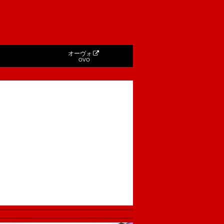
オーヴォ
OVO