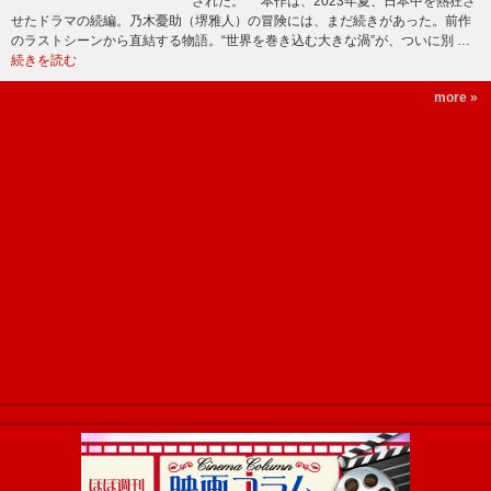
された。 本作は、2023年夏、日本中を熱狂さ
せたドラマの続編。乃木憂助（堺雅人）の冒険には、まだ続きがあった。前作
のラストシーンから直結する物語。“世界を巻き込む大きな渦”が、ついに別 …
続きを読む
more »