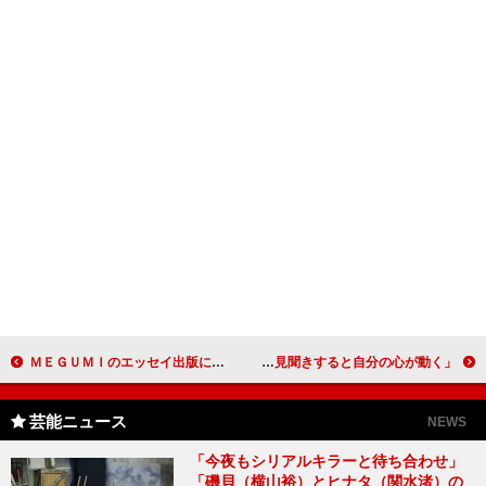
ＭＥＧＵＭＩのエッセイ出版に「夫の協力」 多忙な日々も「プレゼントしてもらった大切な時間」
中居正広、「事務所には内緒で被災地に」 「実際に見聞きすると自分の心が動く」
芸能ニュース
NEWS
「今夜もシリアルキラーと待ち合わせ」
「磯貝（横山裕）とヒナタ（関水渚）の