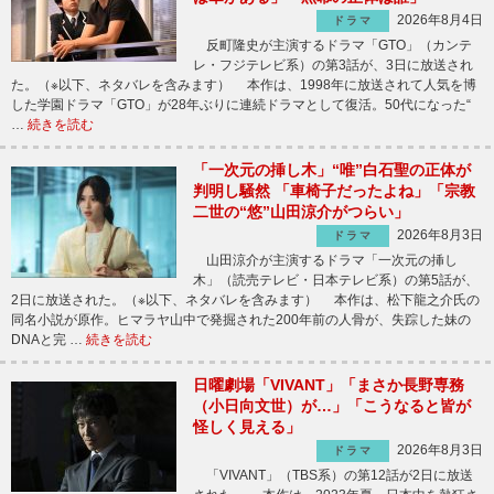
2026年8月4日
ドラマ
反町隆史が主演するドラマ「GTO」（カンテ
レ・フジテレビ系）の第3話が、3日に放送され
た。（※以下、ネタバレを含みます） 本作は、1998年に放送されて人気を博
した学園ドラマ「GTO」が28年ぶりに連続ドラマとして復活。50代になった“
…
続きを読む
「一次元の挿し木」“唯”白石聖の正体が
判明し騒然 「車椅子だったよね」「宗教
二世の“悠”山田涼介がつらい」
2026年8月3日
ドラマ
山田涼介が主演するドラマ「一次元の挿し
木」（読売テレビ・日本テレビ系）の第5話が、
2日に放送された。（※以下、ネタバレを含みます） 本作は、松下龍之介氏の
同名小説が原作。ヒマラヤ山中で発掘された200年前の人骨が、失踪した妹の
DNAと完 …
続きを読む
日曜劇場「VIVANT」「まさか長野専務
（小日向文世）が…」「こうなると皆が
怪しく見える」
2026年8月3日
ドラマ
「VIVANT」（TBS系）の第12話が2日に放送