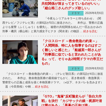
共犯関係が深まってきているのがいい」
「縦山裕二さんのグッズ欲しい」
2026年8月6日
ドラマ
「今夜もシリアルキラーと待ち合わせ」（関
西テレビ／フジテレビ系）の第6話が5日に放送された。 本作は、警察の正義
よりも復讐（ふくしゅう）を優先し、秘密の共犯関係を結んだ一匹おおかみの
刑事・磯貝（横山裕）と第六感女子ヒナタ（関水渚）の物語 …
続きを読む
「クロスロード ～救命救急の約束～」
「人間関係、特に人を指導するのはすご
く難しいと感じた」「船越英一郎さんが
『刑事面に似ていると言われたことがあ
る』って、そりゃあ2時間ドラマの帝王だ
もの」
2026年8月6日
ドラマ
「クロスロード ～救命救急の約束～」（テレビ朝日系）の第5話が4日に放送
された。 本作は、救命救急医療の最前線でもがく、若き救命医・救急隊員・
警察官らの正義と成長を描く本格医療ドラマ。（※以下、ネタバレを含みます）
遥（今田美桜）や桐 …
続きを読む
「GTO」“鬼塚”反町隆史らが「告白大作
戦」を決行 「カジサックの娘・梶原叶渚
は華がある」「黒幕の正体は誰」