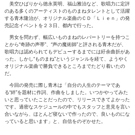
美空ひばりから徳永英明、福山雅治など、歌唱力に定評
のある多くのアーティストのものまねタレントとして活躍
する青木隆治が、オリジナル楽曲のＣＤ「Ｌｉｅｎ」の発
売記念イベントを２３日、都内で行った。
男女を問わず、幅広いものまねのレパートリーを持つこ
とから“奇跡の声帯”、“声の魔術師”と評される青木だが、
歌唱力は認められてもデビューするまでには紆余曲折があ
った。しかし“ものまね”というジャンルを経て、ようやく
オリジナル楽曲で勝負できるところまでたどり着いたの
だ。
今回の発売に際し青木は「自分の人生のテーマであ
る“絆”を題材に作詞、作曲をしました。いつかやってみた
いと思っていたことだったので、リリースできてよかった
です。過密なスケジュールの中でもスタッフと意見を言い
合いながら、ほとんど寝ないで作ったので、良いものにな
っていると思います」と、自信をのぞかせた。