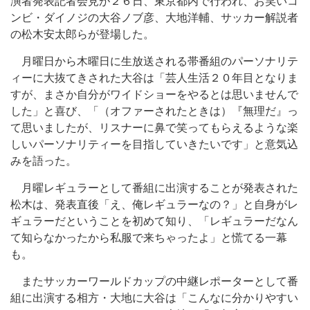
演者発表記者会見が２６日、東京都内で行われ、お笑いコ
ンビ・ダイノジの大谷ノブ彦、大地洋輔、サッカー解説者
の松木安太郎らが登場した。
月曜日から木曜日に生放送される帯番組のパーソナリテ
ィーに大抜てきされた大谷は「芸人生活２０年目となりま
すが、まさか自分がワイドショーをやるとは思いませんで
した」と喜び、「（オファーされたときは）『無理だ』っ
て思いましたが、リスナーに鼻で笑ってもらえるような楽
しいパーソナリティーを目指していきたいです」と意気込
みを語った。
月曜レギュラーとして番組に出演することが発表された
松木は、発表直後「え、俺レギュラーなの？」と自身がレ
ギュラーだということを初めて知り、「レギュラーだなん
て知らなかったから私服で来ちゃったよ」と慌てる一幕
も。
またサッカーワールドカップの中継レポーターとして番
組に出演する相方・大地に大谷は「こんなに分かりやすい