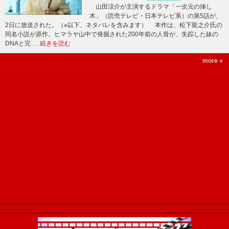
山田涼介が主演するドラマ「一次元の挿し
木」（読売テレビ・日本テレビ系）の第5話が、
2日に放送された。（※以下、ネタバレを含みます） 本作は、松下龍之介氏の
同名小説が原作。ヒマラヤ山中で発掘された200年前の人骨が、失踪した妹の
DNAと完 …
続きを読む
more »