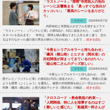
「ラストノート」“澄晴”寺西拓人の告白
シーンに反響集まる 「真っすぐな告白が
カッコいい」「最高のシーンをありがと
う」
2026年8月7日
ドラマ
内田有紀と寺西拓人がダブル主演するドラマ
「ラストノート」（フジテレビ系）の第5話が、6日に放送された。（※以下、
ネタバレを含みます） 本作は、環境も積み重ねてきた人生も全く違う、交わ
るはずのなかった歳の差の男女が静かに引かれ合い、人生で …
続きを読む
「今夜もシリアルキラーと待ち合わせ」
「磯貝（横山裕）とヒナタ（関水渚）の
共犯関係が深まってきているのがいい」
「縦山裕二さんのグッズ欲しい」
2026年8月6日
ドラマ
「今夜もシリアルキラーと待ち合わせ」（関
西テレビ／フジテレビ系）の第6話が5日に放送された。 本作は、警察の正義
よりも復讐（ふくしゅう）を優先し、秘密の共犯関係を結んだ一匹おおかみの
刑事・磯貝（横山裕）と第六感女子ヒナタ（関水渚）の物語 …
続きを読む
「クロスロード ～救命救急の約束～」
「人間関係、特に人を指導するのはすご
く難しいと感じた」「船越英一郎さんが