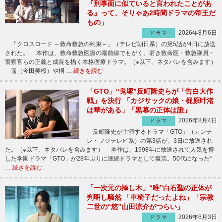
『刑事面に似ていると言われたことがあ
る』って、そりゃあ2時間ドラマの帝王だ
もの」
2026年8月6日
ドラマ
「クロスロード ～救命救急の約束～」（テレビ朝日系）の第5話が4日に放送
された。 本作は、救命救急医療の最前線でもがく、若き救命医・救急隊員・
警察官らの正義と成長を描く本格医療ドラマ。（※以下、ネタバレを含みます）
遥（今田美桜）や桐 …
続きを読む
「GTO」“鬼塚”反町隆史らが「告白大作
戦」を決行 「カジサックの娘・梶原叶渚
は華がある」「黒幕の正体は誰」
2026年8月4日
ドラマ
反町隆史が主演するドラマ「GTO」（カンテ
レ・フジテレビ系）の第3話が、3日に放送され
た。（※以下、ネタバレを含みます） 本作は、1998年に放送されて人気を博
した学園ドラマ「GTO」が28年ぶりに連続ドラマとして復活。50代になった“
…
続きを読む
「一次元の挿し木」“唯”白石聖の正体が
判明し騒然 「車椅子だったよね」「宗教
二世の“悠”山田涼介がつらい」
2026年8月3日
ドラマ