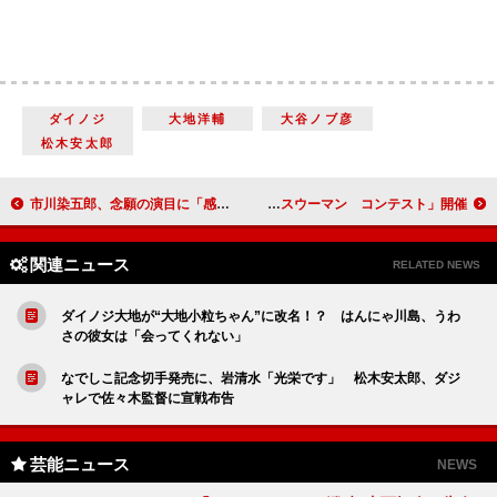
ダイノジ
大地洋輔
大谷ノブ彦
松木安太郎
市川染五郎、念願の演目に「感無量」 「明治座 五月花形歌舞伎」制作発表
武井咲、憧れは花見デート 「第２回 美ジネスマン＆美ジネスウーマン コンテスト」開催
関連ニュース
RELATED NEWS
ダイノジ大地が“大地小粒ちゃん”に改名！？ はんにゃ川島、うわ
さの彼女は「会ってくれない」
なでしこ記念切手発売に、岩清水「光栄です」 松木安太郎、ダジ
ャレで佐々木監督に宣戦布告
芸能ニュース
NEWS