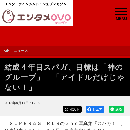
MENU
ニュース
結成４年目スパガ、目標は「神の
グループ」 「アイドルだけじゃ
ない！」
2013年8月17日 / 17:02
ポスト
シェア
送る
ＳＵＰＥＲ☆ＧｉＲＬＳの２ｎｄ写真集『スパガ！！』