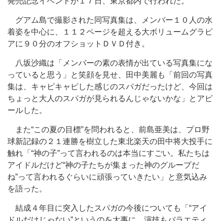
発売記念イベントが１７日、東京都内で行われた。
グアム島で撮影された同写真集は、メンバー１０人の水
着姿を中心に、１１２ページを超える大ボリュームグラビ
アに９０分のオフショットＤＶＤ付き。
八坂沙織は「メンバーの素の表情が出ている写真集にな
っていると思う」と笑顔を見せ、田中美麗も「前回の写真
集は、キャピキャピした感じのスパガだったけど、今回は
ちょっと大人のスパガが見られるんじゃないかな」とアピ
ールした。
また“この夏の目標”を問われると、前島亜美は、プロ野
球新記録の２１連勝を樹立した東北楽天の田中将大投手に
触れ「“神の子”って言われるのは本当にすごい。私たちは
アイドルだけど“神の子たちが集まった神のグループだ
ね”って言われるぐらいに頑張っていきたい」と意気込み
を語った。
結成４年目に突入したスパガの今後についても「“アイ
ドルだけじゃない”というのを大事に、演技もバラエティ