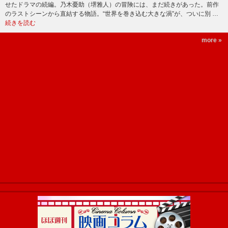
せたドラマの続編。乃木憂助（堺雅人）の冒険には、まだ続きがあった。前作
のラストシーンから直結する物語。“世界を巻き込む大きな渦”が、ついに別 …
続きを読む
more »