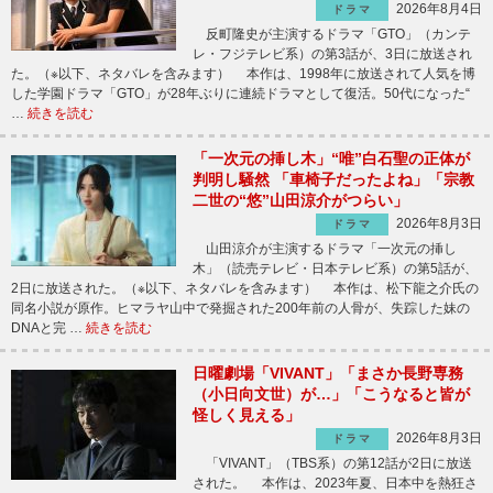
2026年8月4日
ドラマ
反町隆史が主演するドラマ「GTO」（カンテ
レ・フジテレビ系）の第3話が、3日に放送され
た。（※以下、ネタバレを含みます） 本作は、1998年に放送されて人気を博
した学園ドラマ「GTO」が28年ぶりに連続ドラマとして復活。50代になった“
…
続きを読む
「一次元の挿し木」“唯”白石聖の正体が
判明し騒然 「車椅子だったよね」「宗教
二世の“悠”山田涼介がつらい」
2026年8月3日
ドラマ
山田涼介が主演するドラマ「一次元の挿し
木」（読売テレビ・日本テレビ系）の第5話が、
2日に放送された。（※以下、ネタバレを含みます） 本作は、松下龍之介氏の
同名小説が原作。ヒマラヤ山中で発掘された200年前の人骨が、失踪した妹の
DNAと完 …
続きを読む
日曜劇場「VIVANT」「まさか長野専務
（小日向文世）が…」「こうなると皆が
怪しく見える」
2026年8月3日
ドラマ
「VIVANT」（TBS系）の第12話が2日に放送
された。 本作は、2023年夏、日本中を熱狂さ