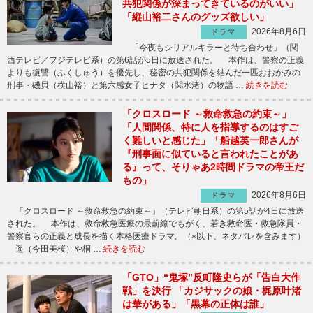
共犯関係が深まってきているのがいい」
「縦山裕二さんのグッズ欲しい」
2026年8月6日
ドラマ
「今夜もシリアルキラーと待ち合わせ」（関
西テレビ／フジテレビ系）の第6話が5日に放送された。 本作は、警察の正義
よりも復讐（ふくしゅう）を優先し、秘密の共犯関係を結んだ一匹おおかみの
刑事・磯貝（横山裕）と第六感女子ヒナタ（関水渚）の物語 …
続きを読む
「クロスロード ～救命救急の約束～」
「人間関係、特に人を指導するのはすご
く難しいと感じた」「船越英一郎さんが
『刑事面に似ていると言われたことがあ
る』って、そりゃあ2時間ドラマの帝王だ
もの」
2026年8月6日
ドラマ
「クロスロード ～救命救急の約束～」（テレビ朝日系）の第5話が4日に放送
された。 本作は、救命救急医療の最前線でもがく、若き救命医・救急隊員・
警察官らの正義と成長を描く本格医療ドラマ。（※以下、ネタバレを含みます）
遥（今田美桜）や桐 …
続きを読む
「GTO」“鬼塚”反町隆史らが「告白大作
戦」を決行 「カジサックの娘・梶原叶渚
は華がある」「黒幕の正体は誰」