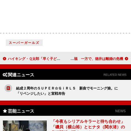
スーパーガールズ
ハイキング・Ｑ太郎「早く子どもをつくりたい」 吉本「笑楽校」で子どもたちにアプリの授業
平成ノブシコブシがフット後藤の婚約を祝福 一方で、徳井は離婚の危機？！
関連ニュース
RELATED NEWS
結成２周年のＳＵＰＥＲ☆ＧｉＲＬＳ 新曲でモーニング娘。に
「リベンジしたい」と宣戦布告
芸能ニュース
NEWS
「今夜もシリアルキラーと待ち合わせ」
「磯貝（横山裕）とヒナタ（関水渚）の